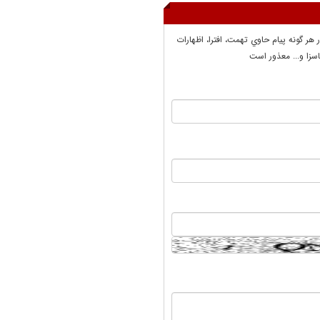
ر هر گونه پيام حاوي تهمت، افترا، اظهارات
سزا و... معذور است