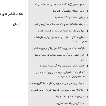
امام حسین (ع) کشته سیرت‌های عصر جاهلی شد
گزینه استقلال راهی گل گهر شد
تعداد کارکتر های م
پایان محاصره با ائتلاف مصرف
فرهنگ با بخشنامه و نگاه قیم‌مآبانه اصلاح نمی‌شود
ایران بر عهد مقاومت خود پابرجا ایستاده است
عمان: مذاکرات مثبت و سازنده با ایران درباره تنگه
هرمز ادامه دارد
بازگشت یک میلیون و ۹۷۴ هزار زائر اربعین به کشور
البرز، الگوی تاب‌آوری ملی و شتاب در مسیر توسعه
پایدار
بازیکن سابق پرسپولیس به آلومینیوم پیوست
گفتگوی دکتر اخوان مدیرمسئول روزنامه جوان با
برنامه تلویزیونی «نبرد هرمز»
هیچ‌کس بیشتر از زیدآبادی در خطر ساده‌انگاری نیست
اجازه باز شدن مسیر دوم در تنگه هرمز را نخواهیم داد
غریزه‌ی بقا و آقای باقی و رفقا
هیرکانی در چنگ ویلاسازی‌ها