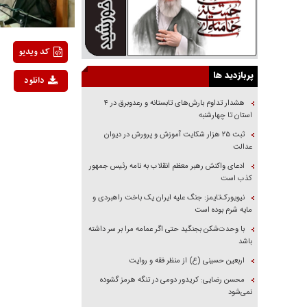
کد ویدیو
پربازدید ها
دانلود
هشدار تداوم بارش‌های تابستانه و رعدوبرق در ۴
استان تا چهارشنبه
ثبت ۲۵ هزار شکایت آموزش و پرورش در دیوان
عدالت
ادعای واکنش رهبر معظم انقلاب به نامه رئیس جمهور
کذب است
نیویورک‌تایمز: جنگ علیه ایران یک باخت راهبردی و
مایه شرم بوده است
با وحدت‌شکن بجنگید حتی اگر عمامه مرا بر سر داشته
باشد
اربعین حسینی (ع) از منظر فقه و روایت
محسن رضایی: کریدور دومی در تنگه هرمز گشوده
نمی‌شود