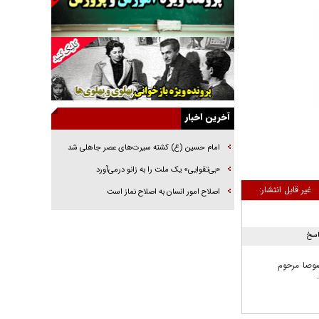
جراحی‌های زیبایی با مدرک فوق‌دیپلم! + گفت‌وگو
با متهم
گفت‌وگو با همسر یکی از شهدای جنگ رمضان/
پیکر بی‌سر شهید را از انگشت‌های پا شناسایی کردیم
نسلی که آنلاین الگو می‌گیرد
گفت‌وگو با آیت‌الله جاودان/ جفای مخالفان مکانت
معنوی رهبر شهید را ارتقا می‌داد
آخرین اخبار
راننده مست به قانون می‌خندد
امام حسین (ع) کشته سیرت‌های عصر جاهلی شد
همه آقای دوربینی شده‌ایم!
«بی‌تقوایی» یک ملت را به زانو درمى‌آورد
قصه ناتمام سرویس مدارس
غیر قابل انتشار:
اصلاح امور انسان به اصلاح نماز است
آیا مقاومت فلسطین خلع‌سلاح می‌شود؟
اسخ
صوصا مرحوم