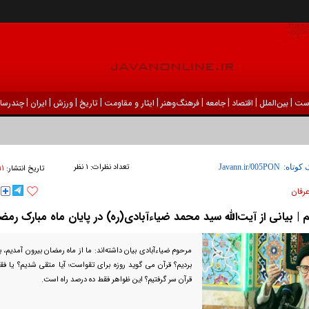
|
|
|
|
|
|
|
|
|
ست
بين‌الملل
اقتصاد
جامعه
فرهنگ‌و‌هنر
ایثار و مقاومت
تاریخ
ورزش
ايران
چندرسان
تعداد نظرات:
۱ نظر
۱۱ فروردين ۱۴۰۴ -
 کوتاه:
تاریخ انتشار:
رفان
م | بیانی از آیت‌الله سید محمد ضیاءآبادی(ره) در پایان ماه مبارک رمض
مرحوم ضیاء‌آبادی بیان داشته‌اند: ما از ماه رمضان بیرون آمدیم،
بردیم؟ قرآن می گوید روزه برای تقواست؛ آیا متقی شدیم؟ یا ف
قرآن سر گرفتیم؟ این ظواهر فقط ده درصد راه است.