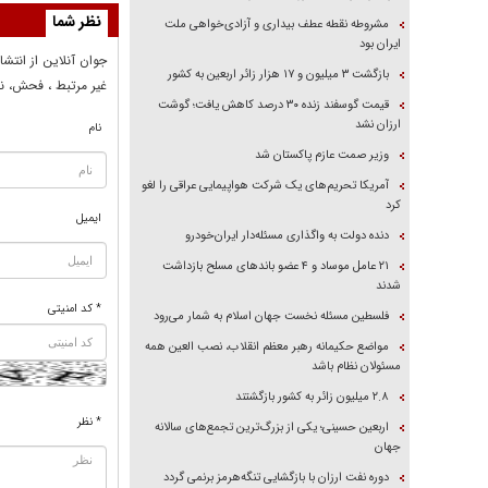
نظر شما
مشروطه نقطه عطف بیداری و آزادی‌خواهی ملت
ایران بود
جوان آنلاين از انتشا
بازگشت ۳ میلیون و ۱۷ هزار زائر اربعین به کشور
غير مرتبط ، فحش، نا
قیمت گوسفند زنده ۳۰ درصد کاهش یافت؛ گوشت
ارزان نشد
نام
وزیر صمت عازم پاکستان شد
آمریکا تحریم‌های یک شرکت هواپیمایی عراقی را لغو
کرد
ایمیل
دنده دولت به واگذاری مسئله‌دار ایران‌خودرو
۲۱ عامل موساد و ۴ عضو باند‌های مسلح بازداشت
شدند
* کد امنیتی
فلسطین مسئله نخست جهان اسلام به شمار می‌رود
مواضع حکیمانه رهبر معظم انقلاب، نصب العین همه
مسئولان نظام باشد
۲.۸ میلیون زائر به کشور بازگشتند
* نظر
اربعین حسینی؛ یکی از بزرگ‌ترین تجمع‌های سالانه
جهان
دوره نفت ارزان با بازگشایی تنگه‌هرمز برنمی گردد