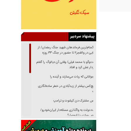
پیشنهاد سردبیر
از گمنام‌ترین فرماندهان شهید جنگ رمضان/ از
شناسایی در والفجر۲ تا حضور در جنگ ۳۳ روزه
گفت‌وگو با محمد فیلی/ وقتی آن دیالوگ را گفتم
فیلمبردار غش کرد و افتاد
نوجوانانی که ربات می‌سازند و آینده را
هیچ‌کس بیشتر از زیدآبادی در خطر ساده‌انگاری
نیست
رقص مشترک دن کیشوت و ترامپ
دنده دولت به واگذاری مسئله‌دار ایران‌خودرو/
خصوصی‌سازی یا انحصار؟
غریزه‌ی بقا و آقای باقی و رفقا