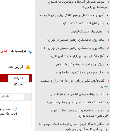
دردسر همزمان آمریکا و اوکراین با ته کشیدن
موشک‌های پاتریوت
آخرین صحبت‌های پسرم دلتنگی برای رهبر شهید بود
زمان شارژ اعتبار کالابرگ تغییر کرد
اربعین؛ زبان مشترک قدم‌ها
پیاده روی جاماندگان اربعین حسینی در تهران - ۱
پیاده روی جاماندگان اربعین حسینی در تهران - ۲
برچسب ها:
اخلاق 
آغاز جنگ ایران برای پایان قدرت آمریکا بود
رایزنی وزیر امور خارجه ایتالیا با عراقچی
گزارش خطا
نه کریدور دوم نه مذاکره زیر سایه تهدید
نظرات
گفت‌وگوی تلفنی وزرای امور خارجه ایران و سلطنت
بینندگان
عمان
بازتاب روزنامه جوان ۱۵ مرداد در شبکه خبر
ناشناس
تنگه ملک ماست | این‌بار بدون حتی نظر امریکا
سلام و 
ادعا درباره «نحوه رد زنی محل استقرار شهید
آیت الله سید
لاریجانی» صحت ندارد
مذاکرات تنگه هرمز با عمان دوجانبه است؛ موضوعات
ایران و آمریکا بعداً بررسی می‌شود