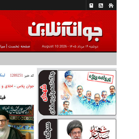
|
صفحه نخست
سیا
دوشنبه ۱۹ مرداد ۱۴۰۵ -
2026 August 10
لینک
کد خبر:
1289251
جوان پلاس
اخلاق و ع
»
فیل