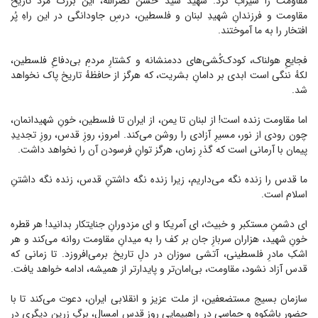
مقاومت را سیراب کرد. شهید سید حَسن نصرالله، این بزرگ مرد تاریخ
مقاومت و فرزندانِ شهیدِ لبنان و فلسطین، درسِ جاودانگی در این راهِ پُر
افتخار را به ما آموختند.
فجایعِ هولناک، کودک‌کُشی‌های ددمنشانه و کشتارِ مردمِ بی‌دفاعِ فلسطین،
لکهٔ ننگی است ابدی بر دامانِ بشریت، که هرگز از حافظهٔ تاریخ پاک نخواهد
شد.
اما مقاومت زنده است! از لبنان تا یمن، از ایران تا فلسطین، خونِ شهیدانمان،
چون رودی از نور، مسیرِ آزادی را روشن می‌کند. امروز، روزِ قدس، روزِ تجدیدِ
پیمان با آرمانی است که گذرِ زمان، هرگز توانِ فرسودن آن را نخواهد داشت.
ما قدس را زنده نگه می‌داریم، زیرا زنده نگه داشتنِ قدس، زنده نگه داشتنِ
اسلام است.
ای دشمنِ مستکبر و خبیث، ای آمریکا و ای مزدورانِ جنایتکار بدانید! هر قطره
خونِ شهید، هزاران سربازِ جان بر کف را به میدانِ مقاومت روانه می‌کند و هر
اشکِ مادرِ فلسطینی، آتشی سوزان در دلِ تاریخ برمی‌افروزد. تا زمانی که
قدس آزاد نشود، مقاومت، بی‌امان‌تر و پایدارتر از همیشه، ادامه خواهد یافت.
سازمان بسیج مستضعفین، از ملت عزیز و انقلابی ایران، دعوت می‌کند تا با
حضورِ باشکوه و حماسی در راهپیماییِ روزِ قدسِ امسال، برگِ زرینِ دیگری در