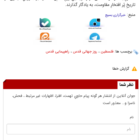
تاریخِ پُر افتخارِ مقاومت، به یادگار گذارند.
منبع:
خبرگزاری بسیج
برچسب ها:
فلسطین
،
روز جهانی قدس
،
راهپیمایی قدس
گزارش خطا
نظر شما
جوان آنلاين از انتشار هر گونه پيام حاوي تهمت، افترا، اظهارات غير مرتبط ، فحش،
ناسزا و... معذور است
نام