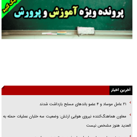
خرید قسطی اولش خنده و آخرش گریه است!
فوتبال و آن «بالا»!
راهبرد غافلگیری با نسل جدید پهپاد‌ها
جنجال پزشکان تقلبی در صنعت زیبایی
یهودی‌ها در ادبیات داستانی اروپا؛ از شکسپیر تا دیکنز
گفت‌وگو با خواهر یکی از شهدای جنگ رمضان/ خواهرم فرمانده جهادی و
اهل خدمت بی‌منت بود
آخرین اخبار
جزئیات شکنجه‌هایم فراتر از آن است که در بیان بگنجد!
گزارش «جوان» از قوانین سخت‌گیرانه ۶ قاره در برابر یورش به پاسگاه‌های
۲۱ عامل موساد و ۴ عضو باند‌های مسلح بازداشت شدند
پلیس
معاون هماهنگ‌کننده نیروی هوایی ارتش: وضعیت سه خلبان عملیات حمله به
العدید هنوز مشخص نیست
تحلیل ابعاد پیام رهبر انقلاب به حزب‌الله/ مقاومت نقشه راه آینده غرب آسیا