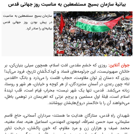
بیانیهٔ سازمان بسیج مستضعفین به مناسبت‌ روز جهانی قدس
سازمان بسیج مستضعفین به مناسبت
در پیش بودن روز جهانی قدس
بیانیه‌ای را صادر کرد.
جوان آنلاین:
روزی که خشمِ مقدسِ امّتِ اسلام، همچون سیلی بنیان‌کن، بر
خائنانِ صهیونیست، این جرثومه‌های فساد و کودک‌کُشانِ تاریخ، فرود می‌آید!
روزی که دستانِ پُر توانِ مقاومت، حجابِ ظلمت را می‌دَرَد و بانگِ «القدس
لنا» چون رعدی در آسمانِ ستم‌زدگان، از هر کوچه و خیابان، هر شهر و روستا،
زبانه می‌کِشد. قدس، تنها یک شهر نیست؛ مِحرابِ قِیام است، قَلبِ تپندهٔ
اسلام است، قِبلهٔ اولِ مسلمین و پرچمِ عزتی که اهریمنان در توهمی باطل،
می‌خواهند آن را با خاکسترِ دروغ‌هایشان بپوشانند.
شهیدانِ راهِ قدس، ستارگانِ هدایتِ ما هستند؛ سردارانِ آسمانی، حاج قاسم
سلیمانی، سید حسن نصرالله، ابومهدی المهندس، اسماعیل هنیه، عماد مغنیه،
محمد ضیف و هزاران زن و مردِ مقاوم، که خونِ پاکشان، درختِ تناورِ