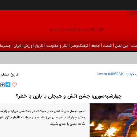
|
|
|
|
|
|
|
|
|
ست
بين‌الملل
اقتصاد
جامعه
فرهنگ‌و‌هنر
ایثار و مقاومت
تاریخ
ورزش
ايران
چندرسان
 کوتاه:
تاریخ انتشار:
چهارشنبه‌سوری؛ جشن آتش و هیجان یا بازی با خطر؟
عضو مجمع ملی کاهش خطر حوادث، در یادداشتی درباره چهارشن
سنتی چهارشنبه آخر سال می‌تواند بدون حوادث ناگوار برگزار شو
نکات ایمنی را جدی بگیرند.