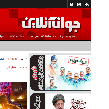
|
صفحه نخست
سیا
پنجشنبه ۱۵ مرداد ۱۴۰۵ -
2026 August 06
لینک
کد خبر:
1288380
جامعه
اخبار كلی
»