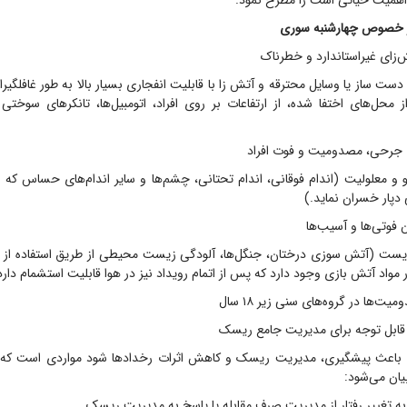
 اهمیت حیاتی است را مطرح نمود.
در خصوص چهارشنبه سوری
ش‌زای غیراستاندارد و خطرناک
ست ساز یا وسایل محترقه و آتش زا با قابلیت انفجاری بسیار بالا به طور غافلگیران
 محل‌های اختفا شده، از ارتفاعات بر روی افراد، اتومبیل‌ها، تانکرهای سوختی
 جرحی، مصدومیت و فوت افراد
 معلولیت (اندام فوقانی، اندام تحتانی، چشم‌ها و سایر اندام‌های حساس که 
دپار خسران نماید.)
فوتی‌ها و آسیب‌ها
ت (آتش سوزی درختان، جنگل‌ها، آلودگی زیست محیطی از طریق استفاده از ت
 مواد آتش بازی وجود دارد که پس از اتمام رویداد نیز در هوا قابلیت استشمام دارد
ت‌ها در گروه‌های سنی زیر ۱۸ سال
و قابل توجه برای مدیریت جامع ریسک
ند باعث پیشگیری، مدیریت ریسک و کاهش اثرات رخدادها شود مواردی است که 
یان می‌شود:
ه تغییر رفتار از مدیریت صرف مقابله یا پاسخ به مدیریت ریسک