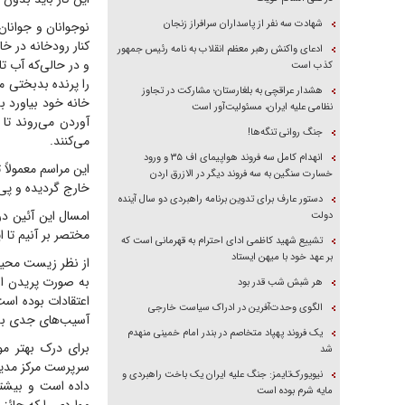
شهادت سه نفر از پاسداران سرافراز زنجان
نوجوانان و جوانان
کنار رودخانه در خ
ادعای واکنش رهبر معظم انقلاب به نامه رئیس جمهور
و در حالی‌که آب تا
کذب است
را پرنده بدبختی می
هشدار عراقچی به بلغارستان؛ مشارکت در تجاوز
خانه خود بیاورد 
نظامی علیه ایران، مسئولیت‌آور است
آوردن می‌روند تا 
جنگ روانی تنگه‌ها!
می‌کنند.
انهدام کامل سه فروند هواپیمای اف ۳۵ و ورود
این مراسم معمولاً 
خسارت سنگین به سه فروند دیگر در الازرق اردن
خارج گردیده و پی‌
دستور عارف برای تدوین برنامه راهبردی دو سال آینده
دولت
مختصر بر آنیم تا ا
تشییع شهید کاظمی ادای احترام به قهرمانی است که
بر عهد خود با میهن ایستاد
به صورت پریدن از
هر شبش شب قدر بود
اعتقادات بوده است
الگوی وحدت‌آفرین در ادراک سیاست خارجی
آسیب‌های جدی ب
یک فروند پهپاد متخاصم در بندر امام خمینی منهدم
برای درک بهتر م
شد
نیویورک‌تایمز: جنگ علیه ایران یک باخت راهبردی و
مایه شرم بوده است