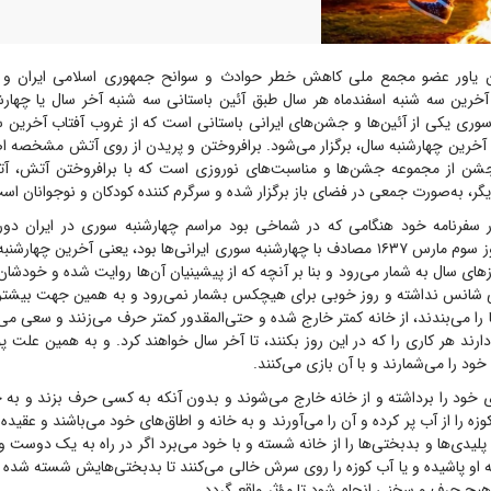
 یاور عضو مجمع ملی کاهش خطر حوادث و سوانح جمهوری اسلامی ایران و اس
خرین سه شنبه اسفندماه هر سال طبق آئین باستانی سه شنبه آخر سال یا چهارش
سوری یکی از آئین‌ها و جشن‌های ایرانی باستانی است که از غروب آفتاب آخرین سه
 آخرین چهارشنبه سال، برگزار می‌شود. برافروختن و پریدن از روی آتش مشخصه ا
 از مجموعه جشن‌ها و مناسبت‌های نوروزی است که با برافروختن آتش، آ
یگر، به‌صورت جمعی در فضای باز برگزار شده و سرگرم کننده کودکان و نوجوانان اس
ر سفرنامه خود هنگامی که در شماخی بود مراسم چهارشنبه سوری در ایران دو
توصیف می‌کند: روز سوم مارس ۱۶۳۷ مصادف با چهارشنبه سوری ایرانی‌ها بود، یعنی آخرین چ
زهای سال به شمار می‌رود و بنا بر آنچه که از پیشینیان آن‌ها روایت شده و خودشان 
نی شانس نداشته و روز خوبی برای هیچکس بشمار نمی‌رود و به همین جهت بیشتر 
 را می‌بندند، از خانه کمتر خارج شده و حتی‌المقدور کمتر حرف می‌زنند و سعی می
ارند هر کاری را که در این روز بکنند، تا آخر سال خواهند کرد. و به همین علت پول
ود را می‌شمارند و با آن بازی می‌کنند.
ی خود را برداشته و از خانه خارج می‌شوند و بدون آنکه به کسی حرف بزند و به جا
زه را از آب پر کرده و آن را می‌آورند و به خانه و اطاق‌های خود می‌باشند و عقید
یدی‌ها و بدبختی‌ها را از خانه شسته و با خود می‌برد اگر در راه به یک دوست و
به او پاشیده و یا آب کوزه را روی سرش خالی می‌کنند تا بدبختی‌هایش شسته شده و
 هیچ حرف و سخنی انجام شود تا مؤثر واقع گردد.