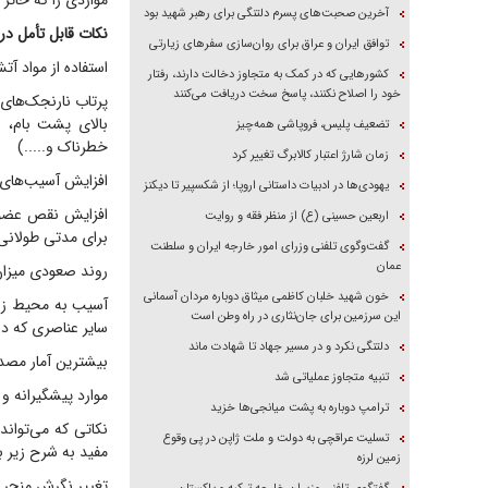
مواردی را که حائز
آخرین صحبت‌های پسرم دلتنگی برای رهبر شهید بود
نکات قابل تأمل 
توافق ایران و عراق برای روان‌سازی سفر‌های زیارتی
استفاده از مواد آت
کشور‌هایی که در کمک به متجاوز دخالت دارند، رفتار
خود را اصلاح نکنند، پاسخ سخت دریافت می‌کنند
پرتاب نارنجک‌های د
بالای پشت بام، از
تضعیف پلیس، فروپاشی همه‌چیز
خطرناک و.....)
زمان شارژ اعتبار کالابرگ تغییر کرد
افزایش آسیب‌های
یهودی‌ها در ادبیات داستانی اروپا؛ از شکسپیر تا دیکنز
افزایش نقص عضو و
اربعین حسینی (ع) از منظر فقه و روایت
برای مدتی طولانی 
گفت‌وگوی تلفنی وزرای امور خارجه ایران و سلطنت
عمان
روند صعودی میزان 
خون شهید خلبان کاظمی میثاق دوباره مردان آسمانی
آسیب به محیط زیس
این سرزمین برای جان‌نثاری در راه وطن است
سایر عناصری که در
دلتنگی نکرد و در مسیر جهاد تا شهادت ماند
بیشترین آمار مصدومی
تنبیه متجاوز عملیاتی شد
موارد پیشگیرانه 
ترامپ دوباره به پشت میانجی‌ها خزید
نکاتی که می‌توا
تسلیت عراقچی به دولت و ملت ژاپن در پی وقوع
مفید به شرح زیر ب
زمین لرزه
تغییر نگرش منجر ب