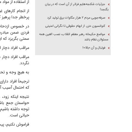
از استفاده از مواد
جزئیات شکنجه‌هایم فراتر از آن است که در بیان
بگنجد!
از انجام کارهای غ
پرخطر جدا پرهیز ک
صرفه‌جویی مردم ۲ هزار مگاوات برق تولید کرد
در خصوص ازدحام ج
کنوانسیون خزر، از ابهام حقوقی تا نگرانی امنیتی
فردی ضمن مبادرت 
مواضع حکیمانه رهبر معظم انقلاب، نصب العین همه
سمتی بگریزد که ای
مسئولان نظام باشد
مراقب افراد دچار 
فوتبال و آن «بالا»!
مراقب افراد دچار 
نگردد.
به هیچ وجه و تحت
ترجیحاً افراد دا
که احتمال آسیب آنه
نتیجه اینکه زود، 
حواسمان جمع باشد 
توجه داشته باشیم 
حیاتی است.
فراموش نکنیم، پیش