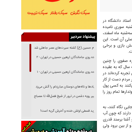
تاد دانشگاه در
نبه سوری نامیده
‌شنبه ماه اسفند،
پیشنهاد سردبیر
صلی آن است. این
تش بازی و برخی
امام حسین (ع) کشته سیرت‌های عصر جاهلی شد
ت.
پیاده روی جاماندگان اربعین حسینی در تهران - ۲
ره صفوی را چنین
هارشنبه سال که به عقیده
پیاده روی جاماندگان اربعین حسینی در تهران - ۱
تجربه کرده‌اند در
مردم دست از کار
‌کنند به کسی پول
فریاد‌ها و ناله‌های دوستان مبارزدلم را آتش می‌زد
دارها تمام روز را
تغییر رویه دشمن در ترور از شیخ فضل‌الله تا مصباح
یزدی
یی نگاه کنند، به
خرید قسطی اولش خنده و آخرش گریه است!
ه دارند که چون آب
 آشنا برسند قدری
فوتبال و آن «بالا»!
 از بین برود ولی
راهبرد غافلگیری با نسل جدید پهپاد‌ها