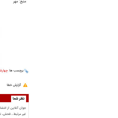
منبع: مهر
برچسب ها:
چهارشن
گزارش خطا
نظر شما
جوان آنلاين از انتشا
غير مرتبط ، فحش، نا