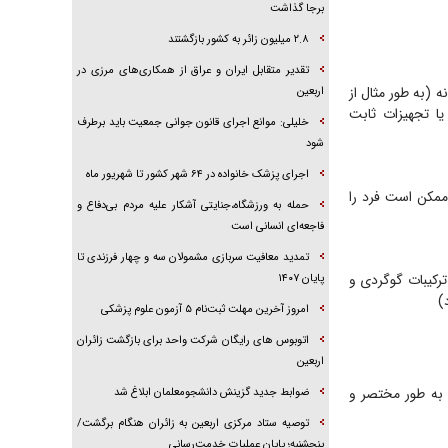
برجا گذاشت
۲.۸ میلیون زائر به کشور بازگشتند
تقدیر متقابل ایران و عراق از همکاری‌های مرزی در
ه (به طور مثال از
اربعین
 یا تجهیزات ثابت
خلیلی: موانع اجرای قانون جوانی جمعیت باید برطرف
شود
اجرای پزشک خانواده در ۶۴ شهر کشور تا شهریور ماه
ممکن است فرد را
حمله به ورزشگاه،جنایتی آشکار علیه مردم بی‌دفاع و
فاجعه‌ای انسانی است
تمدید معافیت سربازی مشمولان سه و چهار فرزندی تا
رکیبات گوگردی و
پایان ۱۴۰۷
)
امروز آخرین مهلت ثبت‌نام ۵ آزمون علوم پزشکی
اتوبوس های رایگان شرکت واحد برای بازگشت زائران
اربعین
به طور مختصر و
ضوابط جدید گزینش دانشجومعلمان ابلاغ شد
توصیه ستاد مرکزی اربعین به زائران هنگام برگشت/
پنجشنبه؛ پایان عملیات خدمت‌رسانی