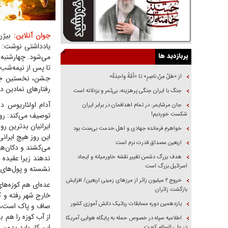
جوان آنلاین:
بیژن
یادداشتی نوشت: آ
پربازدید ها
می‌شود. چهارشنبه‌
تا پس از نیمه‌شب
از «هَلْ مِنْ ناصِرٍ» تا «اُمَّةً واحِدَةً»
جشن، نخستین جشن
رفتارهای نمادین د
جنگ با ایران جنگی پرهزینه، بی‌ثمر و بزدلانه است
آدام اولئاریوس د
جان مرشایمر: در تمام اهدافمان در برابر ایران
شکست خوردیم!
ایرانیان بدترین رو
خواهرم فرمانده جهادی و اهل خدمت بی‌منت بود
این روز هیچ ایرا
اربعین مصداق قدرت نرم است
می‌کشند و دکان‌ها
هدف بزرگ دشمن تغییر نقشه خاورمیانه و ایجاد
ندهند زیرا عقیده د
اسرائیل بزرگ است
نشسته و پول‌های خ
‌خروج ۲ میلیون زائر از مرز‌های زمینی اربعین/ افزایش
عده‌ای هم کوزه‌ها
بازگشت زائران
خارج شهر رفته و کو
یازدهمین دوره مسابقات رباتیک دانش آموزی کشور
صاف و پاک است، پل
از آب کوزه را هم 
اطلاعیه سپاه در خصوص حمله به پایگاه هوایی آمریکا
این کار باید بدون
در علی السالم کویت