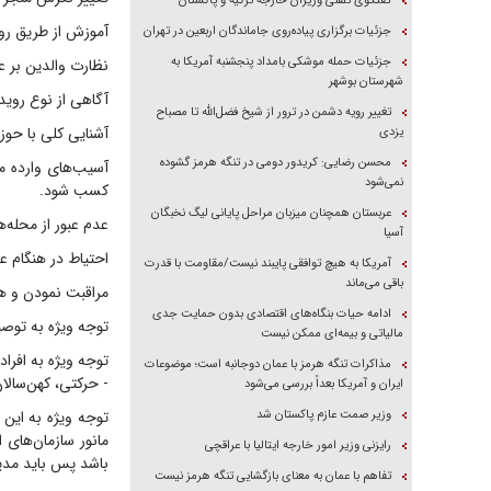
گفتگوی تلفنی وزیران خارجه ترکیه و پاکستان
آموزش از طریق روش‌های تأثیر
جزئیات برگزاری پیاده‌روی جاماندگان اربعین در تهران
جزئیات حمله موشکی بامداد پنجشنبه آمریکا به
نظارت والدین بر عم
شهرستان بوشهر
آگاهی از نوع روید
تغییر رویه دشمن در ترور از شیخ فضل‌الله تا مصباح
آشنایی کلی با حوز
یزدی
محسن رضایی: کریدور دومی در تنگه هرمز گشوده
آسیب‌های وارده م
نمی‌شود
کسب شود.
عربستان همچنان میزبان مراحل پایانی لیگ نخبگان
عدم عبور از محله‌
آسیا
احتیاط در هنگام عب
آمریکا به هیچ توافقی پایبند نیست/مقاومت با قدرت
باقی می‌ماند
مراقبت نمودن و هو
ادامه حیات بنگاه‌های اقتصادی بدون حمایت جدی
توجه ویژه به توصی
مالیاتی و بیمه‌ای ممکن نیست
توجه ویژه به افراد
مذاکرات تنگه هرمز با عمان دوجانبه است؛ موضوعات
- حرکتی، کهن‌سالان
ایران و آمریکا بعداً بررسی می‌شود
وزیر صمت عازم پاکستان شد
توجه ویژه به این
مانور سازمان‌های
رایزنی وزیر امور خارجه ایتالیا با عراقچی
باشد پس باید مدی
تفاهم با عمان به معنای بازگشایی تنگه هرمز نیست