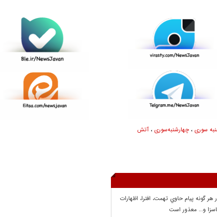
به سوری
،
چهارشنبه‌سوری
،
آتش
ر هر گونه پيام حاوي تهمت، افترا، اظهارات
سزا و... معذور است