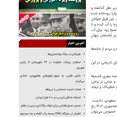
جنجال پزشکان تقلبی در صنعت زیبایی
زیر بغل گذاشته و
وارد رودخانه شده
یهودی‌ها در ادبیات داستانی اروپا؛ از شکسپیر تا
. این قبیل جوانان
دیکنز
ه را آب کرده و تا
گفت‌وگو با خواهر یکی از شهدای جنگ رمضان/
صبح زود برای آب
خواهرم فرمانده جهادی و اهل خدمت بی‌منت بود
یر لباسشان پنهان
جزئیات شکنجه‌هایم فراتر از آن است که در بیان
آخرین اخبار
بگنجد!
و مردم از خانه‌ها
گزارش «جوان» از قوانین سخت‌گیرانه ۶ قاره در
هیرکانی در چنگ ویلاسازی‌ها
برابر یورش به پاسگاه‌های پلیس
می‌ها و جنبه‌های تاریخی در این
‌استقرار پزشک خانواده در ۶۴ شهرستان تا پایان
تحلیل ابعاد پیام رهبر انقلاب به حزب‌الله/ مقاومت
شهریور
نقشه راه آینده غرب آسیا
چهارشنبه سوری قدیم‌ها
مأمور قلابی: به شیوه فیلم‌های هالیوودی اخاذی
گفت‌و‌گو اختصاصی با همسر فرمانده شهید حزب‌الله
و مبتنی بر برخی
می‌کردم
لبنان/ هر شبش شب قدر بود
ی خطرناک و ایجاد
فساد، امنیت اجتماعی را می‌بلعد
‌‌اعتراف به قتل باربر بر سر ۲۰۰ هزار تومان
و صعودی دانست.
سرپرست مرکز مدیریت شبکه وزارت بهداشت هشدار می‌دهد که ۱۷ فوتی و ۳۰۵ قطع عضو در چهارشنبه‌سوری ۱۴۰۲ رخ
صدور دستور قضایی برای توقف واگذاری زمین در قشم
ه می‌شود. فلذا در این خصوص می‌توان
انفجار در جایگاه CNG صحنه یک کشته و سه مصدوم