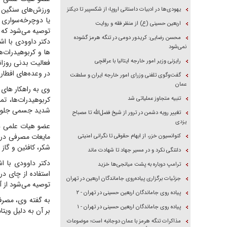
ورزش‌های سنگین به
یهودی‌ها در ادبیات داستانی اروپا؛ از شکسپیر تا دیکنز
یا دوچرخه‌سواری 
اربعین حسینی (ع) از منظر فقه و روایت
توصیه می‌شود که شدت فعالیت زیر ۷۰ درصد حداکثر
محسن رضایی: کریدور دومی در تنگه هرمز گشوده
دکتر داوودی با اش
نمی‌شود
ها و کربوهیدرات‌
رایزنی وزیر امور خارجه ایتالیا با عراقچی
فعالیت بدنی روزان
در وعده‌های افطا
گفت‌وگوی تلفنی وزرای امور خارجه ایران و سلطنت
عمان
وی به راهکار های 
تنبیه متجاوز عملیاتی شد
کربوهیدرات‌ها، ت
شدید جسمی جلوگی
تغییر رویه دشمن در ترور از شیخ فضل‌الله تا مصباح
یزدی
عضو هیات علمی دا
مایعات مصرفی در 
کنوانسیون خزر، از ابهام حقوقی تا نگرانی امنیتی
شکر، کافئین و گاز
دلتنگی نکرد و در مسیر جهاد تا شهادت ماند
دکتر داوودی با ا
ترامپ دوباره به پشت میانجی‌ها خزید
استفاده از چای د
جزئیات برگزاری پیاده‌روی جاماندگان اربعین در تهران
توصیه می‌شود از آ
پیاده روی جاماندگان اربعین حسینی در تهران - ۲
به گفته وی، مصرف
پیاده روی جاماندگان اربعین حسینی در تهران - ۱
بر آن به دلیل ویتا
مذاکرات تنگه هرمز با عمان دوجانبه است؛ موضوعات