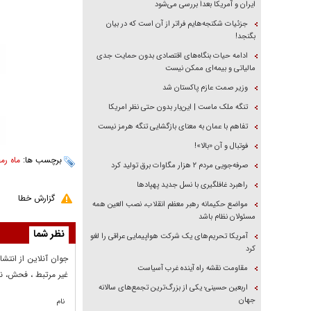
ایران و آمریکا بعداً بررسی می‌شود
جزئیات شکنجه‌هایم فراتر از آن است که در بیان
بگنجد!
ادامه حیات بنگاه‌های اقتصادی بدون حمایت جدی
مالیاتی و بیمه‌ای ممکن نیست
وزیر صمت عازم پاکستان شد
تنگه ملک ماست | این‌بار بدون حتی نظر امریکا
تفاهم با عمان به معنای بازگشایی تنگه هرمز نیست
فوتبال و آن «بالا»!
برچسب ها:
ماه رم
صرفه‌جویی مردم ۲ هزار مگاوات برق تولید کرد
راهبرد غافلگیری با نسل جدید پهپاد‌ها
گزارش خطا
مواضع حکیمانه رهبر معظم انقلاب، نصب العین همه
مسئولان نظام باشد
نظر شما
آمریکا تحریم‌های یک شرکت هواپیمایی عراقی را لغو
کرد
جوان آنلاين از انتشا
مقاومت نقشه راه آینده غرب آسیاست
غير مرتبط ، فحش، نا
اربعین حسینی؛ یکی از بزرگ‌ترین تجمع‌های سالانه
جهان
نام