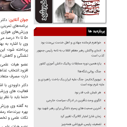
جوان آنلاین:
دکتر 
برنامه‌های تمرینی
پربازدید ها
ورزش‌های هوازی ما
۵۰ تا ۷۰ درصد می‌شود، علاوه بر چربی‌سوزی، عملکرد قلب را نیز بهبود می‌بخشد.
خواهرم فرمانده جهادی و اهل خدمت بی‌منت بود
وی با اشاره به ب
پرداخته شود؛ این
ادعای واکنش رهبر معظم انقلاب به نامه رئیس جمهور
تشنگی و کاهش انر
کذب است
یازدهمین دوره مسابقات رباتیک دانش آموزی کشور
عضو هیات علمی د
افزود:انتخاب غذاه
جنگ روانی تنگه‌ها!
دارد؛ مصرف متعادل
نیویورک‌تایمز: جنگ علیه ایران یک باخت راهبردی و
دکتر داوودی با اش
مایه شرم بوده است
فعالیت های ورزشی 
هر شبش شب قدر بود
حتما باید با نظر
الگوی وحدت‌آفرین در ادراک سیاست خارجی
به گفته وی ورزش 
آخرین صحبت‌های پسرم دلتنگی برای رهبر شهید بود
بهره ببرند؛ماه ر
زمان شارژ اعتبار کالابرگ تغییر کرد
نکات علمی و تخص
تضعیف پلیس، فروپاشی همه‌چیز
عضو هیات علمی دان