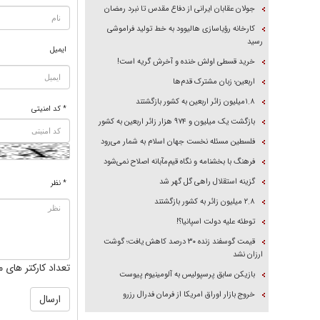
جولان عقابان ایرانی از دفاع مقدس تا نبرد رمضان
کارخانه رؤیاسازی هالیوود به خط تولید فراموشی
رسید
ایمیل
خرید قسطی اولش خنده و آخرش گریه است!
اربعین؛ زبان مشترک قدم‌ها
۱.۸میلیون زائر اربعین به کشور بازگشتند
* کد امنیتی
بازگشت یک میلیون و ۹۷۴ هزار زائر اربعین به کشور
فلسطین مسئله نخست جهان اسلام به شمار می‌رود
فرهنگ با بخشنامه و نگاه قیم‌مآبانه اصلاح نمی‌شود
گزینه استقلال راهی گل گهر شد
* نظر
۲.۸ میلیون زائر به کشور بازگشتند
توطئه علیه دولت اسپانیا؟!
قیمت گوسفند زنده ۳۰ درصد کاهش یافت؛ گوشت
ارزان نشد
تعداد کارکتر های م
بازیکن سابق پرسپولیس به آلومینیوم پیوست
خروج بازار اوراق امریکا از فرمان فدرال رزرو