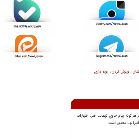
ضان
،
ورزش کردن
،
روزه داری
ر هر گونه پيام حاوي تهمت، افترا، اظهارات
سزا و... معذور است