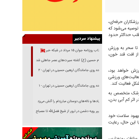
شکاران حرفه‌ای،
 توصیه می‌شود که
 قلب حداکثر حدود
پیشنهاد سردبیر
 تا سحر به ورزش
بازتاب روزنامه جوان ۱۵ مرداد در شبکه خبر
از افت قند خون،
امام حسین (ع) کشته سیرت‌های عصر جاهلی شد
رزش خواهد بود،
پیاده روی جاماندگان اربعین حسینی در تهران - ۲
فعالیت‌های ورزشی
شکل فعالیت کند.
پیاده روی جاماندگان اربعین حسینی در تهران - ۱
ظر پزشک متخصص به
 اثر کم آبی بدن،
فریاد‌ها و ناله‌های دوستان مبارزدلم را آتش می‌زد
تغییر رویه دشمن در ترور از شیخ فضل‌الله تا مصباح
بهبود سلامت خود
یزدی
 این حال، رعایت
خرید قسطی اولش خنده و آخرش گریه است!
فوتبال و آن «بالا»!
ساعات روزه‌داری،