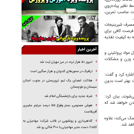
ط نظیر پیاده‌روی
راهبرد غافلگیری با نسل جدید پهپاد‌ها
دت مناسب تمرین،
جنجال پزشکان تقلبی در صنعت زیبایی
: مصرف شیرینیجات
یهودی‌ها در ادبیات داستانی اروپا؛ از شکسپیر تا
 فرصت کافی برای
دیکنز
ه به کیفیت تغذیه
گفت‌وگو با خواهر یکی از شهدای جنگ رمضان/
خواهرم فرمانده جهادی و اهل خدمت بی‌منت بود
آخرین اخبار
 مواد پروتئینی و
جزئیات شکنجه‌هایم فراتر از آن است که در بیان
فه وزن و مشکلات
بگنجد!
امروز ۵۰ هزار تردد در مرز مهران ثبت شد
گزارش «جوان» از قوانین سخت‌گیرانه ۶ قاره در
ترافیک در محور‌های کندوان و هراز سنگین است
شاره کرد و گفت:
برابر یورش به پاسگاه‌های پلیس
ت بهتر است بدون
هلاکت اعضای یک تیم تروریستی در جنوب استان
تحلیل ابعاد پیام رهبر انقلاب به حزب‌الله/ مقاومت
سیستان و بلوچستان
نقشه راه آینده غرب آسیا
شوند، بیان کرد:
شرط جدید برای بازنشستگی اعلام شد
بدن خواهد شد که
هوش مصنوعی، بستر وقوع ۵۵ درصد جرایم سایبری
آفریقاست
ک می‌کند؛ علاوه
کلاهبرداری و پولشویی در قالب شرکت مهاجرتی به
واهد شد.
کانادا/ دست مدیر مهاجرتی با ۳۰۰ شاکی رو شد