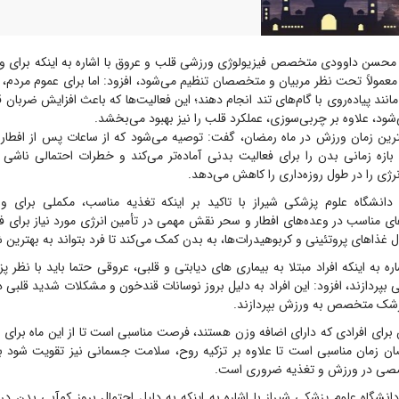
محسن داوودی متخصص فیزیولوژی ورزشی قلب و عروق با اشاره به اینکه برای ورز
 معمولاً تحت نظر مربیان و متخصصان تنظیم می‌شود، افزود: اما برای عموم مردم،
نند پیاده‌روی با گام‌های تند انجام دهند؛ این فعالیت‌ها که باعث افزایش ضربان
هترین زمان ورزش در ماه رمضان، گفت: توصیه می‌شود که از ساعات پس از افطار
 بازه زمانی بدن را برای فعالیت بدنی آماده‌تر می‌کند و خطرات احتمالی ناشی 
ژی را در طول روزه‌داری را کاهش می‌دهد.
انشگاه علوم پزشکی شیراز با تاکید بر اینکه تغذیه مناسب، مکملی برای و
ای مناسب در وعده‌های افطار و سحر نقش مهمی در تأمین انرژی مورد نیاز برای 
 غذاهای پروتئینی و کربوهیدرات‌ها، به بدن کمک می‌کند تا فرد بتواند به بهترین 
اره به اینکه افراد مبتلا به بیماری های دیابتی و قلبی، عروقی حتما باید با ن
بپردازند، افزود: این افراد به دلیل بروز نوسانات قندخون و مشکلات شدید قلبی در
 پزشک متخصص به ورزش بپردازند.
برای افرادی که دارای اضافه وزن هستند، فرصت مناسبی است تا از این ماه برای 
مضان زمان مناسبی است تا علاوه بر تزکیه روح، سلامت جسمانی نیز تقویت شود با
صی در ورزش و تغذیه ضروری است.
شگاه علوم پزشکی شیراز با اشاره به اینکه به دلیل احتمال بروز کم‌آبی بدن در 