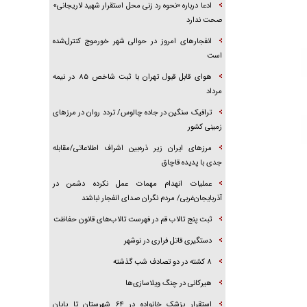
ادعا درباره «نحوه رد زنی محل استقرار شهید لاریجانی»
صحت ندارد
انفجار‌های امروز در حوالی شهر خورموج کنترل‌شده
است
هوای قابل قبول تهران با ثبت شاخص ۸۵ در نیمه
مرداد
ترافیک سنگین در جاده چالوس/ تردد روان در مرز‌های
زمینی کشور
مرز‌های ایران زیر ذره‌بین اشراف اطلاعاتی/مقابله
جدی با پدیده قاچاق
عملیات انهدام مهمات عمل نکرده دشمن در
آذربایجان‌غربی/ مردم نگران صدای انفجار نباشند
ثبت پنج تالاب قم در فهرست تالاب‌های قانون حفاظت
دستگیری قاتل فراری در نوشهر
۸ کشته در دو تصادف شب گذشته
هیرکانی در چنگ ویلاسازی‌ها
‌استقرار پزشک خانواده در ۶۴ شهرستان تا پایان