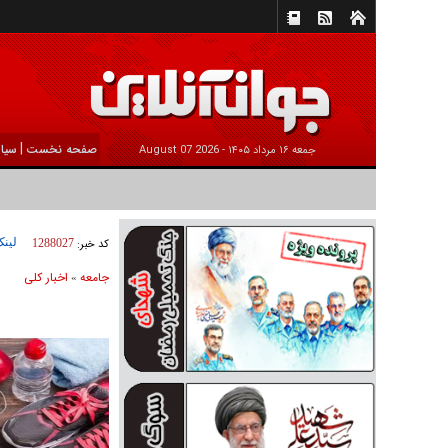
|
صفحه نخست
سیا
جمعه ۱۶ مرداد ۱۴۰۵ -
2026 August 07
لینک
کد خبر:
1288027
جامعه
اخبار كلی
»