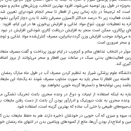
‌ویژه در طول روز توصیه نمی‌شود، افزود:بهترین انتخاب، ورزش‌های ملایم و متوس
است که ترجیحاً در بازه زمانی پس از افطار تا سحر انجام شود؛برای تعیین ش
 اکسیژن مصرفی باشد تا بدن دچار کم‌آبی نشود.
اره به تعطیلات نوروز، تنوع مواد غذایی و افزایش پرخوری ها در این ایام، افزود
های پرکالری، ممکن است منجر به افزایش دریافت کالری شود؛این افزایش در نبود
ه می‌تواند موجب افزایش وزن گردد؛بنابراین، مصرف کنترل‌شده مواد غذایی و توج
ر و سحر ضروری است.
موثر در انتخاب غذاهای سالم و کم‌چرب در ایام نوروز پرداخت و گفت:مصرف متعادل
مرین فعالیت‌های بدنی سبک در ساعات بین افطار و سحر می‌توانند از بروز اضا
ری کند.
نشگاه علوم پزشکی شیراز به تنظیم کردن مصرف آب در طول ماه مبارک رمضان ا
فاصله بین افطار تا سحر باید به صورت متناوب مصرف شوند نه یک‌جا؛ این مایعا
 باشند پس نوشابه‌ها و دلسترها گزینه خوبی نخواهند بود.
شاره به اینکه استفاده از لبنیات و دوغ در وعده سحری باعث تحریک تشنگی می‌
ر وعده سحری به علت دیورتیک و ادرارآور بودن آن باعث از دست رفتن مایعات 
ب‌میوه‌های طبیعی یا حتی آب ساده که بهترین گزینه است، استفاده شود.
 میوه و سبزی که آب خوبی در خودشان ذخیره دارند هم به حفظ مایعات بدن کم
مین و املاح‌دار بودن آن‌ها، مانع از کمبودهای ویتامین بدن در انتهای ماه رمضان خ