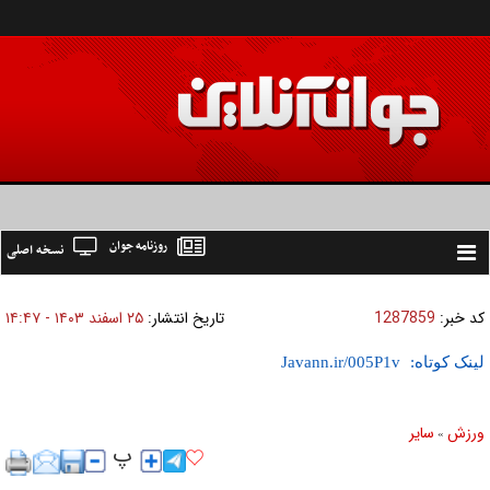
روزنامه جوان
نسخه اصلی
Toggle
navigation
کد خبر:
1287859
تاریخ انتشار:
۲۵ اسفند ۱۴۰۳ - ۱۴:۴۷
لینک کوتاه:
ورزش
ساير
»