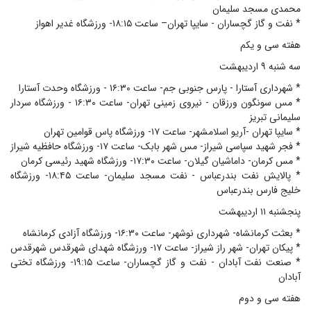
محمدی مسجد سلیمان
* نفت و گاز گچساران - سایپا تهران– ساعت ۱۸:۱۵- ورزشگاه غدیر اهواز
هفته سی و یکم
سه شنبه ۹ اردیبهشت
* شهرداری آستارا - پارس جنوبی جم- ساعت ۱۶:۳۰ - ورزشگاه وحدت آستارا
* مس سونگون ورزقان - نیروی زمینی تهران- ساعت ۱۶:۳۰ - ورزشگاه سردار
سلیمانی تبریز
* سایپا تهران -آریو اسلامشهر- ساعت ۱۷- ورزشگاه پاس قوامین تهران
* فجر شهید سپاسی شیراز- مس شهر بابک- ساعت ۱۷- ورزشگاه حافظیه شیراز
* مس کرمان- داماشیان گیلان- ساعت ۱۷:۳۰- ورزشگاه شهید رئیسی کرمان
* پالایش نفت بندرعباس - نفت مسجد سلیمان- ساعت ۱۸:۴۵- ورزشگاه
خلیج فارس بندرعباس
پنجشنبه ۱۱ اردیبهشت
* بعثت کرمانشاه- شهرداری نوشهر- ساعت ۱۶:۳۰- ورزشگاه آزادی کرمانشاه
* پیکان تهران- شهر راز شیراز- ساعت ۱۷- ورزشگاه شهدای شهرقدس شهرقدس
* صنعت نفت آبادان - نفت و گاز گچساران- ساعت ۱۹:۱۵- ورزشگاه تختی
آبادان
هفته سی و دوم