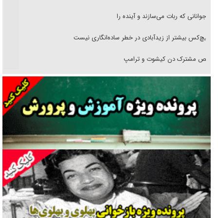
نوجوانانی که ربات می‌سازند و آینده را
هیچ‌کس بیشتر از زیدآبادی در خطر ساده‌انگاری نیست
رقص مشترک دن کیشوت و ترامپ
دنده دولت به واگذاری مسئله‌دار ایران‌خودرو/ خصوصی‌سازی یا انحصار؟
غریزه‌ی بقا و آقای باقی و رفقا
جراحی‌های زیبایی با مدرک فوق‌دیپلم! + گفت‌وگو با متهم
گفت‌وگو با همسر یکی از شهدای جنگ رمضان/ پیکر بی‌سر شهید را از
انگشت‌های پا شناسایی کردیم
نسلی که آنلاین الگو می‌گیرد
گفت‌وگو با آیت‌الله جاودان/ جفای مخالفان مکانت معنوی رهبر شهید را
ارتقا می‌داد