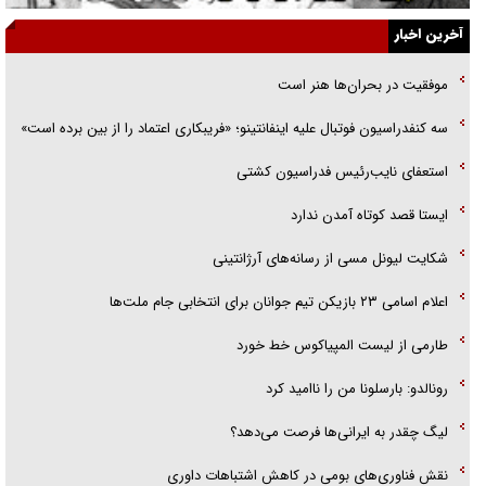
آخرین اخبار
راننده مست به قانون می‌خندد
موفقیت در بحران‌ها هنر است
همه آقای دوربینی شده‌ایم!
سه کنفدراسیون فوتبال علیه اینفانتینو؛ «فریبکاری اعتماد را از بین برده است»
قصه ناتمام سرویس مدارس
استعفای نایب‌رئیس فدراسیون کشتی
آیا مقاومت فلسطین خلع‌سلاح می‌شود؟
ایستا قصد کوتاه آمدن ندارد
شکایت لیونل مسی از رسانه‌های آرژانتینی
اعلام اسامی ۲۳ بازیکن تیم جوانان برای انتخابی جام ملت‌ها
طارمی از لیست المپیاکوس خط خورد
رونالدو: بارسلونا من را ناامید کرد
لیگ چقدر به ایرانی‌ها فرصت می‌دهد؟
نقش فناوری‌های بومی در کاهش اشتباهات داوری