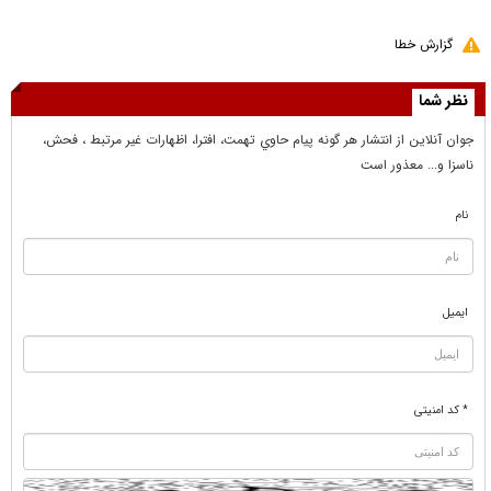
گزارش خطا
نظر شما
جوان آنلاين از انتشار هر گونه پيام حاوي تهمت، افترا، اظهارات غير مرتبط ، فحش،
ناسزا و... معذور است
نام
ایمیل
* کد امنیتی