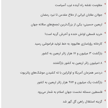
مقاومت نقشه راه آینده غرب آسیاست
جولان عقابان ایرانی از دفاع مقدس تا نبرد رمضان
اربعین حسینی؛ یکی از بزرگ‌ترین تجمع‌های سالانه جهان
خرید قسطی اولش خنده و آخرش گریه است!
کارخانه رؤیاسازی هالیوود به خط تولید فراموشی رسید
بازگشت ۳ میلیون و ۱۷ هزار زائر اربعین به کشور
۱.۸میلیون زائر اربعین به کشور بازگشتند
دردسر همزمان آمریکا و اوکراین با ته کشیدن موشک‌های پاتریوت
بازگشت یک میلیون و ۹۷۴ هزار زائر اربعین به کشور
فلسطین مسئله نخست جهان اسلام به شمار می‌رود
گزینه استقلال راهی گل گهر شد