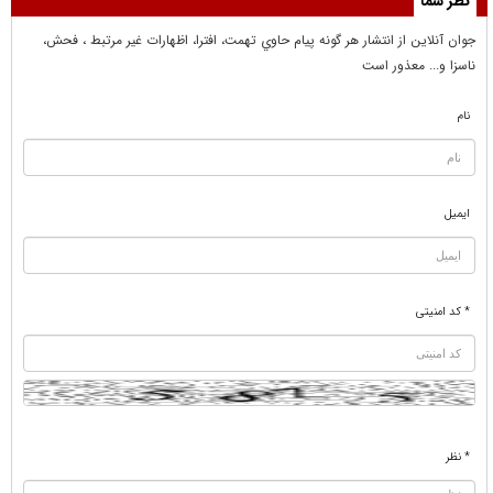
نظر شما
جوان آنلاين از انتشار هر گونه پيام حاوي تهمت، افترا، اظهارات غير مرتبط ، فحش،
ناسزا و... معذور است
نام
ایمیل
* کد امنیتی
* نظر