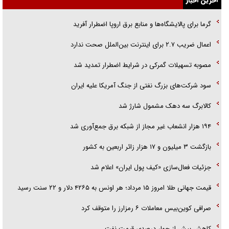
آخرین اخبار
اهل خدمت بی‌منت بود
گرما برای پالایشگاه‌ها و منابع برق اروپا اضطرار آفرید
جزئیات شکنجه‌هایم فراتر از آن است که در بیان بگنجد!
اعمال ضریب ۲.۷ برای اینترنت بین‌الملل صحت ندارد
گزارش «جوان» از قوانین سخت‌گیرانه ۶ قاره در برابر یورش به پاسگاه‌های
مصوبه تسهیلات گمرکی در شرایط اضطرار تمدید شد
پلیس
سود شرکت‌های بزرگ نفتی از جنگ آمریکا علیه ایران
کالابرگ سه دهک مشمول شارژ شد
۱۹۴ هزار انشعاب غیر مجاز از شبکه برق جمع‌آوری شد
بازگشت ۳ میلیون و ۱۷ هزار زائر اربعین به کشور
جزئیات فعال‌سازی «کیف پول ایران» اعلام شد
قیمت جهانی طلا امروز ۱۵ مرداد؛ هر اونس به ۴۲۶۵ دلار و ۲۲ سنت رسید
صرافی کوین‌بیس معاملات ۶ رمزارز را متوقف کرد
کاهش بیش از چهار درصدی قیمت نفت