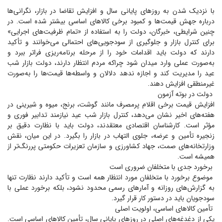
با نزدیک شدن به روز‌های پایانی سال و افزایش تقاضا در بازار، نگرانی‌ها
درباره جهش قیمت‌ها و کمبود برخی کالا‌های اساسی بیشتر شده است. در
چنین شرایطی، خبرگان، دولت را به استفاده از «تمام ظرفیت‌های اجرایی»
برای کنترل بازار و جلوگیری از سودجویی‌های احتمالی می‌خوانند و تأکید
دارند که دولت باید اقدامات خود را از مرحله برنامه‌ریزی فراتر ببرد و
به‌صورت عملی وارد میدان شود چراکه مردم انتظار دارند، دولت بازار شب
عید را مدیریت کند و اجازه ندهد دلالان و واسطه‌ها قیمت‌ها را به‌صورت
غیرمنطقی افزایش دهند.
دولت در بوته آزمون
افزایش قیمت برخی اقلام پرمصرف مانند گوشت، برنج، میوه و شیرینی در
هفته‌های اخیر نشان می‌دهد، کنترل بازار شب عید نیازمند تدابیر فوری و
مؤثر است. کارشناسان اقتصادی معتقدند، دولت باید با نظارت دقیق بر
زنجیره تأمین و عرضه، جلوی التهاب در بازار را بگیرد. در این میان، نقش
وزارتخانه‌های صمت، جهاد کشاورزی و سازمان تعزیرات حکومتی پررنگ‌تر از
همیشه است.
برخورد جدی با متخلفان ضروری است
موضوع برخورد با متخلفان مورد انتظار همه است و تأکید دارند نظارت تنها
به گزارش‌های روزانه و آمار‌های رسمی محدود نشود، بلکه برخورد عملی با
سودجویان باید در دستور کار قرار گیرد.
تأمین کالا‌های اساسی، اولویت اصلی
یکی از دغدغه‌های اصلی در روز‌های پایانی سال، تأمین کالا‌های اساسی است.