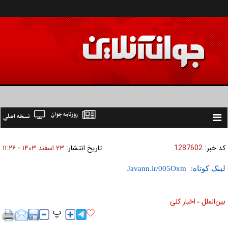
روزنامه جوان
نسخه اصلی
Toggle
navigation
کد خبر:
1287602
تاریخ انتشار:
۲۳ اسفند ۱۴۰۳ - ۱۱:۲۶
لینک کوتاه:
بين‌الملل
اخبار كلی
»