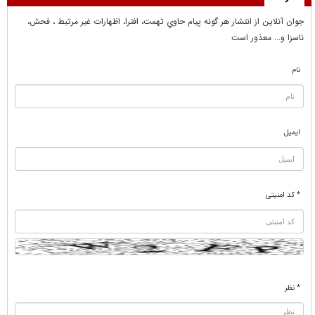
جوان آنلاين از انتشار هر گونه پيام حاوي تهمت، افترا، اظهارات غير مرتبط ، فحش،
ناسزا و... معذور است
نام
ایمیل
* کد امنیتی
* نظر