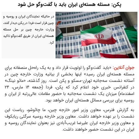
پکن: مسئله هسته‌ای ایران باید با گفت‌و‌گو حل شود
در حالیکه نمایندگان ایران و روسیه و
چین قرار است فردا در پکن دیدار کنند،
وزارت خارجه چین بر حل مسئله
هسته‌ای ایران از طریق گفت‌و‌گو تاکید
کرد.
جوان آنلاین:
«باید گفت‌و‌گو را اولویت قرار داد و به یک راه‌حل منصفانه برای
مسئله هسته‌ای ایران رسید» اینها بخشی از بیانیه وزارت خارجه چین در
آستانه نشست سه‌جانبه تهران-مسکو و پکن است. روز گذشته، «مائو نینگ»
در کنفرانس خبری خود اعلام کرد که پکن، فردا (جمعه ۱۴ مارس، ۲۴
اسفندماه) میزبان یک نشست سه‌جانبه با حضور مقامات عالی‌رتبه از ایران و
روسیه برای بررسی مسائل هسته‌ای ایران خواهد بود.
به گزارش فترس، معاون وزیر امور خارجه چین، ما چائوشو، ریاست این
نشست را بر عهده خواهد داشت. معاون وزیر خارجه روسیه سرگئی ریابکوف
و معاون وزیر خارجه ایران علیرضا غریب‌آبادی نیز بعنوان نمایندگان روسیه و
ایران در این نشست حضور خواهند داشت.