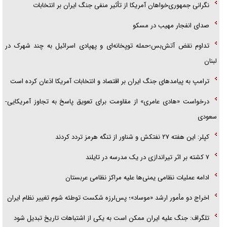
تحلیل ابعاد پیام رهبر انقلاب به حزب‌الله/ مقاومت نقشه راه آینده غرب آسیا
نگرانی جمهوری‌خواهان آمریکا از تأثیر منفی جنگ ایران بر انتخابات
صدای انفجار مهیب در مسکو
تداوم نقض آتش‌بس؛حمله توپخانه‌ای و پهپادی اسرائیل به چند شهرک در
لبنان
ترامپ به پیامدهای جنگ ایران بر اقتصاد و انتخابات آمریکا اذعان کرده است
درخواست «هادی عامری» از مقاومت برای تعویق پاسخ به تجاوز آمریکایی-
سعودی
کپلر: این هفته ۲۷ نفتکش و شناور از تنگه هرمز تردد کردند
۷ کشته بر اثر تیراندازی در یک مدرسه در تایلند
ادامه عملیات نظامی یمنی‌ها علیه مراکز نظامی عربستان
اخراج دو مأمور ارشد «موساد»؛ پس‌لرزه شکست توطئه شوم تغییر نظام ایران
تلگراف: جنگ علیه ایران ممکن است به یکی از اشتباهات تاریخ تبدیل شود