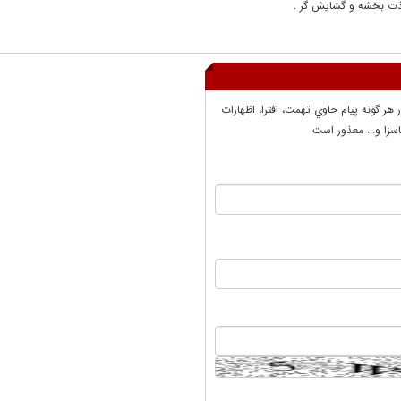
 بخشه و گشایش گر .
ر هر گونه پيام حاوي تهمت، افترا، اظهارات
سزا و... معذور است