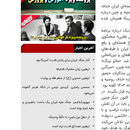
ته‌ای ایران حذف
راهبرد غافلگیری با نسل جدید پهپاد‌ها
سیه و چین درباره
جنجال پزشکان تقلبی در صنعت زیبایی
ریکا همزمان شده
یهودی‌ها در ادبیات داستانی اروپا؛ از شکسپیر تا
یک درباره برنامه
دیکنز
یل بقایی» سخنگوی
گفت‌وگو با خواهر یکی از شهدای جنگ رمضان/
ع هسته‌ای و رفع
خواهرم فرمانده جهادی و اهل خدمت بی‌منت بود
آخرین اخبار
یران با طرف‌های
‌ای و بین‌المللی
جزئیات شکنجه‌هایم فراتر از آن است که در بیان
بگنجد!
شد. «مائو نینگ»
آغاز جنگ ایران برای پایان قدرت آمریکا بود
رجه چین، «سرگئی
گزارش «جوان» از قوانین سخت‌گیرانه ۶ قاره در
اربعین؛ زبان مشترک قدم‌ها
ین مذاکرات حضور
برابر یورش به پاسگاه‌های پلیس
اربعین حسینی (ع) از منظر فقه و روایت
اره حذف روسیه و
تحلیل ابعاد پیام رهبر انقلاب به حزب‌الله/ مقاومت
چین از ساختار مذاکرات هسته‌ای ایران موسوم به ۱+۵ منتشر شده است. رافائل گروسی اوایل بهمن ماه ۱۴۰۳ گفته بود:
محسن رضایی: کریدور دومی در تنگه هرمز گشوده
نقشه راه آینده غرب آسیا
قرار بگیرند. در
نمی‌شود
ک وجود داشت، اما اکنون دیگر چنین
نیویورک‌تایمز: جنگ علیه ایران یک باخت راهبردی و
ی باید در آن نقش
مایه شرم بوده است
 دولت ترامپ و با
د، «الکسی ددوف»
از «هَلْ مِنْ ناصِرٍ» تا «اُمَّةً واحِدَةً»
بی تلاش می‌کنند
اربعین مصداق قدرت نرم است
 هرگز به هدف خود