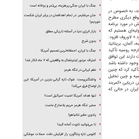
جنگ با ایران جنگی پرهزینه، بی‌ثمر و بزدلانه است
کند، به خصوص در
جان مرشایمر: در تمام اهدافمان در برابر ایران شکست
موقع دیگری مطرح
خوردیم!
 در مورد برنامه
ولیه‌ای هستیم که
بازار انرژی دنیا در آستانه تاریکی مطلق
.» لاوروف افزود:
بدون شرح
 آلمان، بریتانیا،
رجه روسیه تأکید
جنگ با ایران، احمقانه‌ترین تصمیم آمریکا
 دارند این توافق
اعتراف مزدور اینترنشنال به واقعیتی که ۷ ماه انکار شد!
 وجود داشته باشد
تأکید کرد که چنین
نظم ایرانی در تنگه هرمز
وسیه و چین تحلیل
واشنگتن‌پست: شوک تازه گرانی بنزین در آمریکا؛ این
 دریایی «کمربند
بار اوضاع فرق می‌کند!
و ایران در حالی که
تنها هدف آمریکا امنیت اسرائیل است!
مخبر: تنگه هرمز حریم بلامنازع ماست
پادوی حقیر نتانیاهو!
تا می‌توانید تابوت آماده کنید!
کابوس تازه پنتاگون؛ راز افزایش دقت حملات موشکی