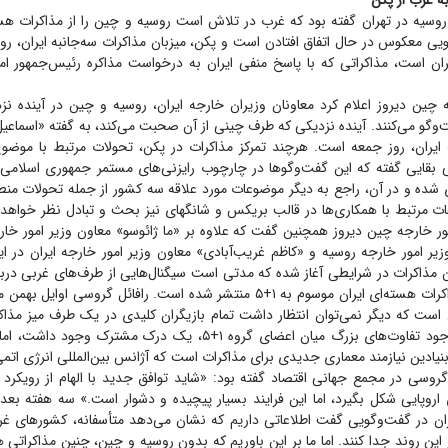
ه غرب از پکن
روسیه در تهران گفته بود که غرب در تلاش است روسیه و چین را از مذاکرات هس
ریویی معکوس در حال اتفاق افتادن است و پکن، میزبان مذاکرات سه‌جانبه ایران، رو
یران است، مذاکراتی که با پاسخ منفی ایران به درخواست مذاکره رئیس‌جمهور ام
چین دیروز اعلام کرد معاونان وزیران خارجه ایران، روسیه و چین در آینده نزد
‌و‌گو می‌کنند. آینده نزدیکی که طرف چینی از آن صحبت می‌کند، به گفته «اسماع
 ایران، روز جمعه است. هرچند تمرکز مذاکرات در پکن، تحولات مرتبط با موضو
 بقایی گفته که این گفت‌و‌گو‌ها در چارچوب رایزنی‌های مستمر جمهوری اسلامی ا
 شده و در آن، راجع به دیگر موضوعات مورد علاقه سه کشور از جمله تحولات منطقه
 مرتبط با همکاری‌ها در قالب بریکس و شانگهای نیز بحث و تبادل نظر خواهد 
ر خارجه چین دیروز همچنین گفت که علاوه بر «ما ژائوسو» معاون وزیر امور خا
زیر امور خارجه روسیه و «کاظم غریب‌آبادی» معاون وزیر امور خارجه ایران در ا
 مذاکرات در شرایطی آغاز شده که مدتی است سیگنال‌هایی از طرف‌های غربی درب
ست که دیگر نمی‌توان انتظار داشت تمام بازیگران کلیدی در یک طرف میز مذاکره 
گذشته، حتی با وجود تفاوت‌های بزرگ میان اعضای گروه ۱+۵، یک درک مشتر
نیادین نیازمند معماری جدیدی برای مذاکرات است که آژانس بین‌المللی انرژی اتم
گروسی در مجمع جهانی اقتصاد گفته بود: «شاید توافق جدید با الهام از رویکرد
اروپایی شکل بگیرد، اما این فرایند بسیار پیچیده و دشوار است.» سه هفته بع
ران در گفت‌وگویی گفت اطلاعاتی داریم که نشان می‌دهد متأسفانه، کشور‌های غر
 این روند جدا کنند. اما ما بر این باوریم که بدون روسیه و چین، چنین مذاکراتی