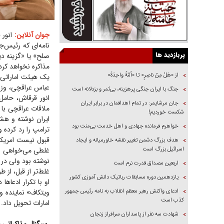
جوان آنلاین:
انور 
نامه‌ای که رئیس‌جم
پربازدید ها
صلح» یا «گزینه د
مذاکره نخواهد کر
از «هَلْ مِنْ ناصِرٍ» تا «اُمَّةً واحِدَةً»
یک هیئت اماراتی 
عباس عراقچی، وزیر
جنگ با ایران جنگی پرهزینه، بی‌ثمر و بزدلانه است
انور قرقاش، حامل
جان مرشایمر: در تمام اهدافمان در برابر ایران
ملاقات عراقچی با 
شکست خوردیم!
ایران نوشته و هشدا
خواهرم فرمانده جهادی و اهل خدمت بی‌منت بود
ترامپ را رد کرده 
قبول نیست امریکا 
هدف بزرگ دشمن تغییر نقشه خاورمیانه و ایجاد
اسرائیل بزرگ است
نوشته بود ولی در ت
اربعین مصداق قدرت نرم است
غلط‌تر از قبل، از 
یازدهمین دوره مسابقات رباتیک دانش آموزی کشور
او با تکرار ادعا‌ه
ادعای واکنش رهبر معظم انقلاب به نامه رئیس جمهور
ویتکاف» نماینده و
کذب است
امارات تحویل داد.
شهادت سه نفر از پاسداران سرافراز زنجان