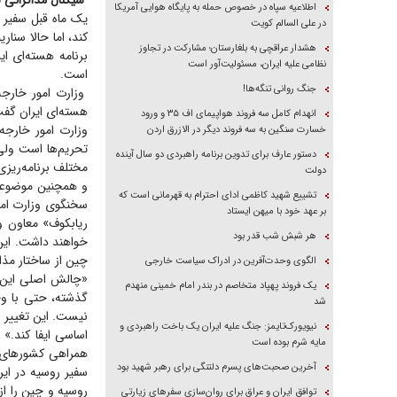
سیگنال مذاکراتی ب
اطلاعیه سپاه در خصوص حمله به پایگاه هوایی آمریکا
یک ماه قبل سفیر 
در علی السالم کویت
کند، اما حالا سنا
هشدار عراقچی به بلغارستان؛ مشارکت در تجاوز
برنامه هسته‌ای ا
نظامی علیه ایران، مسئولیت‌آور است
است.
جنگ روانی تنگه‌ها!
وزارت امور خارجه 
هسته‌ای ایران گفت
انهدام کامل سه فروند هواپیمای اف ۳۵ و ورود
وزارت امور خارجه
خسارت سنگین به سه فروند دیگر در الازرق اردن
تحریم‌ها است ولی
دستور عارف برای تدوین برنامه راهبردی دو سال آینده
مختلف برنامه‌ریزی
دولت
و همچنین موضوعات
تشییع شهید کاظمی ادای احترام به قهرمانی است که
سخنگوی وزارت امو
بر عهد خود با میهن ایستاد
ریابکوف» معاون و
هر شبش شب قدر بود
خواهند داشت. این
الگوی وحدت‌آفرین در ادراک سیاست خارجی
«چالش اصلی این ا
یک فروند پهپاد متخاصم در بندر امام خمینی منهدم
شد
نیست. این تغییر ب
نیویورک‌تایمز: جنگ علیه ایران یک باخت راهبردی و
اساسی ایفا کند.» 
مایه شرم بوده است
همراهی کشور‌های 
آخرین صحبت‌های پسرم دلتنگی برای رهبر شهید بود
سفیر روسیه در ای
روسیه و چین را از
توافق ایران و عراق برای روان‌سازی سفر‌های زیارتی