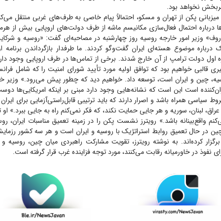
مربخش نخواهد بود.
میزبانی پکن از تهران و مسکو، احتمالاً پیام خاصی به طرف‌های غربی منتقل می‌
 درباره احتمال فعال‌سازی مکانیسم ماشه از طرف دولت‌های اروپایی بیش از هر
وف» وزیر امور خارجه روسیه روز چهارشنبه در مصاحبه‌ای گفت: «روسیه و شرکایش
درباره موضوع هسته‌ای ایران گفت‌و‌گو کردند. ما طرفدار بازگرداندن برنامه ا
ره اول دولت ترامپ از آن خارج شدند. برخی از تماس‌ها در طرف اروپایی وجود دارد
ری قالبی خواهیم بود که توافق اولیه مورد تأیید شورای امنیت را که شامل فرانسه،
سیه، چین و ایران است، توسعه داد. خواهیم دید که چطور پیش می‌رود.» وزیر خا
ران‌کننده است این است که نشانه‌هایی وجود دارد مبنی بر اینکه امریکایی‌ها دوست
ط سیاسی همراه باشد و اصرار دارند که باید ترتیبی قابل‌راستی‌آزمایی برای ایران
 عراق، لبنان، سوریه و هر جایی حمایت نکند، که فکر نمی‌کنم راه به جایی ببرد.» او 
کنم واقع‌بینانه باشد.» رویترز نشست پکن را در زمینه تعمیق مناسبات ایران، ر
چین در حال تعمیق روابط استراتژیک با روسیه و ایران است و هر سه کشور رزمایش
ی- ۲۰۲۵» را برگزار کرده‌اند. به نوشته رویترز، تقویت مشارکت راهبردی میان چین، روسیه 
ی نفوذ در خاورمیانه رقابت می‌کنند، مورد توجه فزاینده غرب قرار گرفته است.