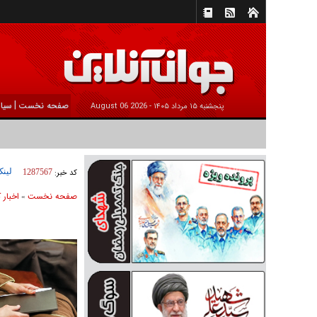
|
صفحه نخست
سیا
پنجشنبه ۱۵ مرداد ۱۴۰۵ -
2026 August 06
لینک
کد خبر:
1287567
صفحه نخست
اخبار 
»