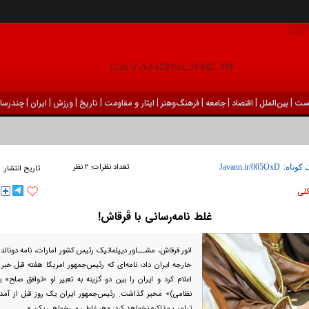
|
|
|
|
|
|
|
|
|
ست
بين‌الملل
اقتصاد
جامعه
فرهنگ‌و‌هنر
ایثار و مقاومت
تاریخ
ورزش
ايران
چندرسان
تعداد نظرات:
۲ نظر
 کوتاه:
تاریخ انتشار:
كلی
غلط نامه‌رسانی با قَرقاش!
انور قرقاش، مشـــاور دیپلماتیک رئیس کشور امارات، نامه دونالد
خارجه ایران داد؛ نامه‌ای که رئیس‌جمهور امریکا هفته قبل خبر ا
اعلام کرد و ایران را بین دو گزینه به تعبیر او «توافق صلح» یا
نظامی)» مخیر گذاشت. رئیس‌جمهور ایران یک روز قبل از آمد
ترامپ مذاکره نخواهد کرد: «هر غلطی می‌خواهی بکن.»