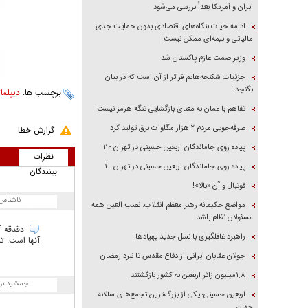
ایران و آمریکا بعداً بررسی می‌شود
ادامه حیات بنگاه‌های اقتصادی بدون حمایت جدی
مالیاتی و بیمه‌ای ممکن نیست
وزیر صمت عازم پاکستان شد
جزئیات شکنجه‌هایم فراتر از آن است که در بیان
بگنجد!
برچسب ها:
دیپلما
تفاهم با عمان به معنای بازگشایی تنگه هرمز نیست
صرفه‌جویی مردم ۲ هزار مگاوات برق تولید کرد
گزارش خطا
پیاده روی جاماندگان اربعین حسینی در تهران - ۲
نظرات
پیاده روی جاماندگان اربعین حسینی در تهران - ۱
بینندگان
فوتبال و آن «بالا»!
ناشناس
مواضع حکیمانه رهبر معظم انقلاب، نصب العین همه
مسئولان نظام باشد
دقدقه آم
راهبرد غافلگیری با نسل جدید پهپاد‌ها
آنها است. تنها برگ برند
جولان عقابان ایرانی از دفاع مقدس تا نبرد رمضان
۱.۸میلیون زائر اربعین به کشور بازگشتند
جمشید نو
اربعین حسینی؛ یکی از بزرگ‌ترین تجمع‌های سالانه
جهان