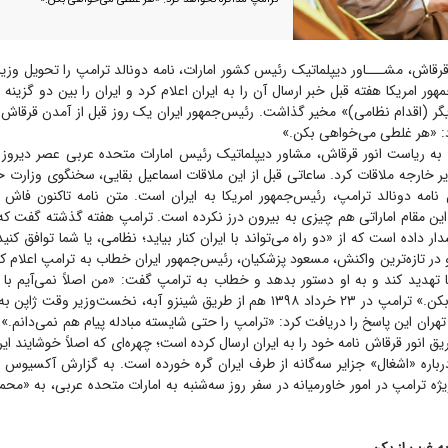
قرقاش، مشـــاور دیپلماتیک رئیس کشور امارات، نامه دونالد ترامپ را تحویل وزیر 
هور امریکا هفته قبل خبر ارسال آن را به ایران اعلام کرد و ایران را بین دو گزینه ب
یگر (اقدام نظامی)» مخیر گذاشت. رئیس‌جمهور ایران یک روز قبل از آمدن قرقاش 
د: «هر غلطی می‌خواهی بکن.»
به ریاست انور قرقاش، مشاور دیپلماتیک رئیس امارات متحده عربی عصر دیروز به
 خارجه ملاقات کرد. ساعاتی قبل از این ملاقات اسماعیل بقایی، سخنگوی وزارت خ
 نامه دونالد ترامپ، رئیس‌جمهور امریکا به ایران است. متن نامه تاکنون فاش 
این مقام اماراتی هم چیزی به بیرون درز نکرده است. ترامپ هفته گذشته گفت که 
ر داده است که از «دو راه می‌تواند با ایران کنار بیاید؛ نظامی، یا شما توافق کنید.
و در تازه‌ترین واکنش، مسعود پزشکیان، رئیس‌جمهور ایران خطاب به ترامپ اعلام کرد
تهدید کند و به او دستور بدهد و خطاب به ترامپ گفت: «من اصلاً نمی‌آیم با ت
غلطی می‌خواهی بکن.» ترامپ در ۲۳ خرداد ۱۳۹۸ هم از طریق شینزو آبه، نخست‌وزیر و
هران این پاسخ را دریافت کرد: «ترامپ را حتی شایسته مبادله پیام هم نمی‌دانم.» ا
طریق انور قرقاش نامه خود را به ایران ارسال کرده است؛ چهره‌ای که اصلاً خوشایند ای
ا درباره «اشغال» جزایر سه‌گانه از طرف ایران گره خورده است. به گزارش آکسیوس ا
یژه ترامپ در امور خاورمیانه در سفر روز سه‌شنبه به امارات متحده عربی، به «مح