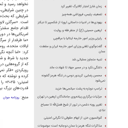
نخواهد رسید و ث
زمان شارژ اعتبار کالابرگ تغییر کرد
در چنین شرایطی، 
تضعیف پلیس، فروپاشی همه‌چیز
شرایطی که بحث‌ها
است. «سرگئی لاور
یهودی‌ها در ادبیات داستانی اروپا؛ از شکسپیر تا دیکنز
اقدام جامع مشترک 
اربعین حسینی (ع) از منظر فقه و روایت
امریکایی‌ها در دو
رایزنی وزیر امور خارجه ایتالیا با عراقچی
«ما طرفدار از سرگی
ایالات متحده، رو
گفت‌وگوی تلفنی وزرای امور خارجه ایران و سلطنت
کرد: «اما آنچه نگ
عمان
جدید با شرط و شرو
تنبیه متجاوز عملیاتی شد
که از گروه‌هایی در
دلتنگی نکرد و در مسیر جهاد تا شهادت ماند
رویکردی «فکر نمی‌
کرده و نوشته که 
محسن رضایی: کریدور دومی در تنگه هرمز گشوده
نمی‌شود
امنیت
قدرت‌های بزرگ برا
ترامپ دوباره به پشت میانجی‌ها خزید
منبع:
جزئیات برگزاری پیاده‌روی جاماندگان اربعین در تهران
روزنامه جوان
تغییر رویه دشمن در ترور از شیخ فضل‌الله تا مصباح
یزدی
کنوانسیون خزر، از ابهام حقوقی تا نگرانی امنیتی
مذاکرات تنگه هرمز با عمان دوجانبه است؛ موضوعات