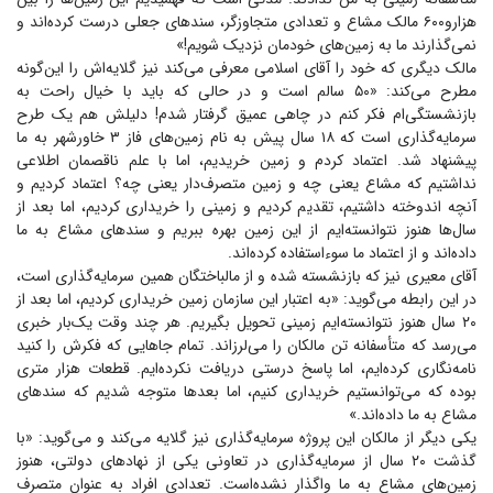
هزارو۶۰۰ مالک مشاع و تعدادی متجاوزگر، سند‌های جعلی درست کرده‌اند و
نمی‌گذارند ما به زمین‌های خودمان نزدیک شویم!»
مالک دیگری که خود را آقای اسلامی معرفی می‌کند نیز گلایه‌اش را این‌گونه
مطرح می‌کند: «۵۰ سالم است و در حالی که باید با خیال راحت به
بازنشستگی‌ام فکر کنم در چاهی عمیق گرفتار شدم! دلیلش هم یک طرح
سرمایه‌گذاری است که ۱۸ سال پیش به نام زمین‌های فاز ۳ خاورشهر به ما
پیشنهاد شد. اعتماد کردم و زمین خریدیم، اما با علم ناقصمان اطلاعی
نداشتیم که مشاع یعنی چه و زمین متصرف‌دار یعنی چه؟ اعتماد کردیم و
آنچه اندوخته داشتیم، تقدیم کردیم و زمینی را خریداری کردیم، اما بعد از
سال‌ها هنوز نتوانسته‌ایم از این زمین بهره ببریم و سند‌های مشاع به ما
داده‌اند و از اعتماد ما سوءاستفاده کرده‌اند.
آقای معیری نیز که بازنشسته شده و از مالباختگان همین سرمایه‌گذاری است،
در این رابطه می‌گوید: «به اعتبار این سازمان زمین خریداری کردیم، اما بعد از
۲۰ سال هنوز نتوانسته‌ایم زمینی تحویل بگیریم. هر چند وقت یک‌بار خبری
می‌رسد که متأسفانه تن مالکان را می‌لرزاند. تمام جا‌هایی که فکرش را کنید
نامه‌نگاری کرده‌ایم، اما پاسخ درستی دریافت نکرده‌ایم. قطعات هزار متری
بوده که می‌توانستیم خریداری کنیم، اما بعد‌ها متوجه شدیم که سند‌های
مشاع به ما داده‌اند.»
یکی دیگر از مالکان این پروژه سرمایه‌گذاری نیز گلایه می‌کند و می‌گوید: «با
گذشت ۲۰ سال از سرمایه‌گذاری در تعاونی یکی از نهاد‌های دولتی، هنوز
زمین‌های مشاع به ما واگذار نشده‌است. تعدادی افراد به عنوان متصرف