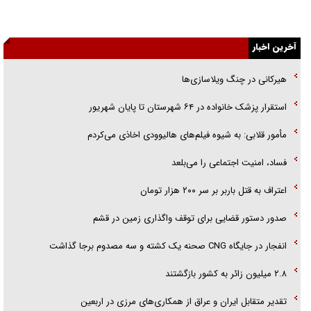
جزئیات شکنجه‌هایم فراتر از آن است که در بیان بگنجد!
آخرین اخبار
گزارش «جوان» از قوانین سخت‌گیرانه ۶ قاره در برابر یورش به پاسگاه‌های
پلیس
هیرکانی در چنگ ویلاسازی‌ها
تحلیل ابعاد پیام رهبر انقلاب به حزب‌الله/ مقاومت نقشه راه آینده غرب آسیا
‌استقرار پزشک خانواده در ۶۴ شهرستان تا پایان شهریور
گفت‌و‌گو اختصاصی با همسر فرمانده شهید حزب‌الله لبنان/ هر شبش شب
مأمور قلابی: به شیوه فیلم‌های هالیوودی اخاذی می‌کردم
قدر بود
فساد، امنیت اجتماعی را می‌بلعد
‌‌اعتراف به قتل باربر بر سر ۲۰۰ هزار تومان
صدور دستور قضایی برای توقف واگذاری زمین در قشم
انفجار در جایگاه CNG صحنه یک کشته و سه مصدوم برجا گذاشت
۲.۸ میلیون زائر به کشور بازگشتند
تقدیر متقابل ایران و عراق از همکاری‌های مرزی در اربعین