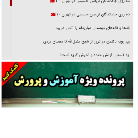
پیاده روی جاماندگان اربعین حسینی در تهران - ۲
پیاده روی جاماندگان اربعین حسینی در تهران - ۱
فریاد‌ها و ناله‌های دوستان مبارزدلم را آتش می‌زد
تغییر رویه دشمن در ترور از شیخ فضل‌الله تا مصباح یزدی
خرید قسطی اولش خنده و آخرش گریه است!
فوتبال و آن «بالا»!
راهبرد غافلگیری با نسل جدید پهپاد‌ها
جنجال پزشکان تقلبی در صنعت زیبایی
یهودی‌ها در ادبیات داستانی اروپا؛ از شکسپیر تا دیکنز
گفت‌وگو با خواهر یکی از شهدای جنگ رمضان/ خواهرم فرمانده جهادی و
اهل خدمت بی‌منت بود