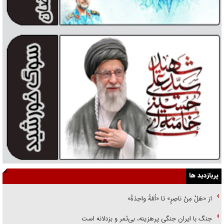
پربازدید ها
از «هَلْ مِنْ ناصِرٍ» تا «اُمَّةً واحِدَةً»
جنگ با ایران جنگی پرهزینه، بی‌ثمر و بزدلانه است