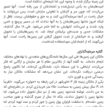
این زمینه برگزار شده، با وجود این، اما نتیجه‌ای نداشته است.
امیدهایشان به یأس تبدیل‌شده و اعتمادشان از بین رفته است. آنها تصور
می‌کردند که، چون سر و کارشان با تعاونی سازمان است، پس می‌توانند با
خیال راحت در آنجا سرمایه‌گذاری کنند و به حق و حقوقشان برسند، غافل از
اینکه امروز نه‌تنها زمین‌هایشان را به آنها ندادند که در مسیر پرپیچ و خمی
وارد شدند و نمی‌دانند انتهایش به کجا ختم می‌شود. طی ۱۸ سال گذشته،
مشکلات جدی و عدیده‌ای برایشان ایجاد شد. نه زمین‌هایشان را تحویل
گرفتند و نه خیالشان از بابت تحویل گرفتن این زمین‌ها راحت است. آنها
می‌گویند که از اعتمادشان سوءاستفاده شده‌است.
گلایه سرمایه‌گذاران
مالکان این زمین‌ها طی این سال‌ها نامه‌نگاری‌های متعددی با نهاد‌های مختلف
انجام داده‌اند. به گفته آنها، از بالاترین مقام تا هر سازمان و ارگانی که فکر
می‌کردند ارتباطی با این مسئله دارد، نامه‌نگاری کرده‌اند، اما تاکنون پاسخ
درستی دریافت نکرده‌اند. این نشان می‌دهد که مشکلات مالکان نیاز به
رسیدگی جدی و فوری دارد.
یکی از مالکان زمینه فاز ۳ خاورشهر در این رابطه به «جوان» می‌گوید: «تقریباً
۱۸، ۱۹ سال پیش زمینی به مساحت ۲۵۰ متر خریداری کردم. در دفترچه‌ای که
به من دادند، نوشته شده‌بود زمین بعد از دو سال تحویل داده می‌شود، اما
نه‌تنها زمین را تحویل ندادند، بلکه ۱۸ سال از عمرم گذشته و هنوز صاحب
زمین نشده‌ام. با مشقت فراوان پول زمین را جور کردم و سند تهیه کردم، اما
متأسفانه زمینی به من ندادند. مدتی است که فهمیدیم این زمین‌ها را بین