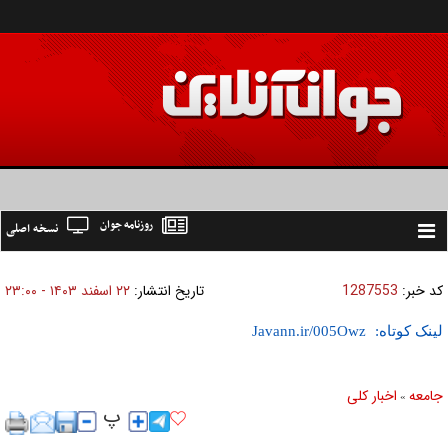
روزنامه جوان
نسخه اصلی
Toggle
navigation
کد خبر:
1287553
تاریخ انتشار:
۲۲ اسفند ۱۴۰۳ - ۲۳:۰۰
لینک کوتاه:
جامعه
اخبار كلی
»