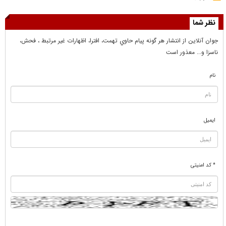
نظر شما
جوان آنلاين از انتشار هر گونه پيام حاوي تهمت، افترا، اظهارات غير مرتبط ، فحش،
ناسزا و... معذور است
نام
ایمیل
* کد امنیتی