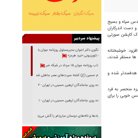
قدس سپاه و بسیج
 و دست اندرکاران
ودک کاپشن صورتی
پیشنهاد سردبیر
افزود: خوشبختانه
گفتگوی دکتر اخوان مدیرمسئول روزنامه جوان با
برنامه تلویزیونی «نبرد هرمز»
 ها مستقر شدند،
بازتاب روزنامه جوان ۱۵ مرداد در شبکه خبر
 هدفمندتر شده و
امام حسین (ع) کشته سیرت‌های عصر جاهلی شد
پیاده روی جاماندگان اربعین حسینی در تهران - ۲
زه منحصر به فرد
حس خوبی را برای
پیاده روی جاماندگان اربعین حسینی در تهران - ۱
فریاد‌ها و ناله‌های دوستان مبارزدلم را آتش می‌زد
تغییر رویه دشمن در ترور از شیخ فضل‌الله تا مصباح
یزدی