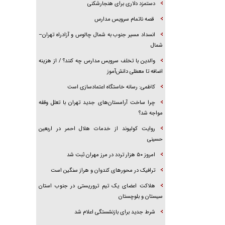
دستمزد دلاری برای هنجارشکنی
قصه ناتمام سرویس مدارس
انسداد مسیر جنوب به شمال چالوس و آزادراه تهران–
شمال
والدین با تخلف سرویس مدارس چه کنند؟ / از هزینه
اضافه تا معطلی دانش‌آموز
کاظمی: رسانه خاستگاه اعتمادسازی است
چرا ساخت آرامستان‌های جدید تهران با تعلل وقفه
مواجه شد؟
روایت کولیوند از خدمات هلال احمر در اربعین
حسینی
امروز ۵۰ هزار تردد در مرز مهران ثبت شد
ترافیک در محور‌های کندوان و هراز سنگین است
هلاکت اعضای یک تیم تروریستی در جنوب استان
سیستان و بلوچستان
شرط جدید برای بازنشستگی اعلام شد