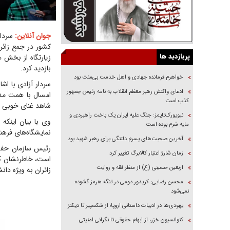
جوان آنلاین:
سردار
کشور در جمع زائرا
پربازدید ها
زیارتگاه از بخش 
بازدید کرد.
خواهرم فرمانده جهادی و اهل خدمت بی‌منت بود
سردار آزادی با اش
ادعای واکنش رهبر معظم انقلاب به نامه رئیس جمهور
امسال با همت مدی
کذب است
شاهد غنای خوبی در 
نیویورک‌تایمز: جنگ علیه ایران یک باخت راهبردی و
وی با بیان اینکه
مایه شرم بوده است
نمایشگاه‌های فرهن
آخرین صحبت‌های پسرم دلتنگی برای رهبر شهید بود
رئیس سازمان حفظ 
زمان شارژ اعتبار کالابرگ تغییر کرد
است، خاطرنشان کر
اربعین حسینی (ع) از منظر فقه و روایت
زائران به ویژه دان
محسن رضایی: کریدور دومی در تنگه هرمز گشوده
نمی‌شود
یهودی‌ها در ادبیات داستانی اروپا؛ از شکسپیر تا دیکنز
کنوانسیون خزر، از ابهام حقوقی تا نگرانی امنیتی