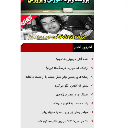
خرید قسطی اولش خنده و آخرش گریه است!
فوتبال و آن «بالا»!
راهبرد غافلگیری با نسل جدید پهپاد‌ها
جنجال پزشکان تقلبی در صنعت زیبایی
یهودی‌ها در ادبیات داستانی اروپا؛ از شکسپیر تا
دیکنز
آخرین اخبار
گفت‌وگو با خواهر یکی از شهدای جنگ رمضان/
خواهرم فرمانده جهادی و اهل خدمت بی‌منت بود
همه آقای دوربینی شده‌ایم!
جزئیات شکنجه‌هایم فراتر از آن است که در بیان
نزدیک، اما دوریم، فرسنگ‌ها دورتر!
بگنجد!
رسانه‌های رسمی زبان نسل جدید را از دست داده‌اند
گزارش «جوان» از قوانین سخت‌گیرانه ۶ قاره در
نسلی که آنلاین الگو می‌گیرد
برابر یورش به پاسگاه‌های پلیس
‌خبرنگاری در عصر بی‌توجهی
راننده مست به قانون می‌خندد
جراحی‌های زیبایی با مدرک فوق‌دیپلم!
متا در امریکا ۹۴۲ میلیون دلار محکوم شد