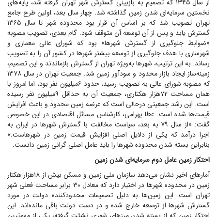
از سال ۱۳۴۵ که تصمیم به بازبینی گسترش شهر تهران گرفته شد، پایه‌های
نخستین سرمایه‌ای شدن زمین گذاشته شد. چهار سال بعد، اولین طرح جامع
تهران تصویب شد که بر اساس آن قرار بود محدوده شهر تا سال ۱۳۶۵
گسترش یابد و پس از آن توسعه آن متوقف شود. گام بعدی، تصویب مصوبه
«ضوابط جلوگیری از گسترش شهرها» بود که شورای عالی معماری و
شهرسازی با هدف جلوگیری از توسعه بیشتر شهر‌ها در کشور آن را به تصویب
رساند. به این ترتیب، شهر‌ها به‌ویژه تهران از گسترش بازماندند و این تصمیم،
زمینه‌ساز ایجاد بازار محدود و سودآور زمین شد. جمعیت تهران در سال ۱۳۷۸
که مصوبه شورای عالی به تصویب رسید، حدود ۶میلیون نفر بود، اما امروز با
همان مساحت ۷۲هزار هکتاری، جمعیت آن به حداقل ۹میلیون نفر رسیده
است. این رشد جمعیتی درحالی است که عرضه زمین محدود و باعث افزایش
قیمت‌ها شده است. عطا بهرامی، کارشناس مسائل اقتصادی در این خصوص
گفت: «از سال ۷۹ به بعد، سیاست مخالفت با گسترش شهر‌ها در ایران به
اجرا درآمد که یکی از دلایل اصلی افزایش قیمت زمین در شهرهاست.»
بنابراین بسته شدن محدوده شهر‌ها را باید عامل اصلی گرانی زمین دانست.
احتکار زمین عامل دوم سرمایه‌ای شدن زمین
آمار‌های اخیر نشان می‌دهد سازمان ملی زمین و مسکن بیش از ۱۸هزار هکتار
زمین در محدوده شهر‌ها در اختیار دارد که معادل ۳۰ برابر مساحت فعلی شهر
تهران است. این زمین‌ها به دلیل تصمیمات محدودکننده دولت در مورد
گسترش شهر‌ها از توسعه خارج شده و در دست دولت باقی مانده‌اند. این
احتکار زمین که از بسته شدن مرز‌های شهری نشئت گرفته، یکی از مهم‌ترین