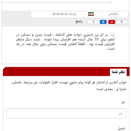
ناشناس
۲۰:۱۱ - ۱۴۰۳/۱۲/۰۲
|
|
پاسخ
0
0
بر اثر بی تدبیری دولت های گذشته ، قیمت زمین و مسکن در
کشور برای 10 سال آینده هم افزایش پیدا نموده . نباید دیگر منتظر
افزایش قیمت بود . قطعآ کاهش قیمت مسکن برای سال بعد در راه
است .
نظر شما
جوان آنلاين از انتشار هر گونه پيام حاوي تهمت، افترا، اظهارات غير مرتبط ، فحش،
ناسزا و... معذور است
نام
ایمیل