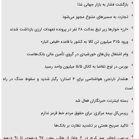
بازگشت فشار به بازار جهانی غذا
تجارت به مسیر‌های متنوع مجهز می‌شود
«ارز» خوار‌ها زیر تیغ عدالت ۲۸ نفر در پرونده تعهدات ارزی بازداشت شدند
ورود ۳/۵ میلیون تن کالا به کشور با قاعده «قبض انبار»
وام اشتغال پنل‌های خورشیدی در گروی تأمین مالی بانک‌هاست
بورس در اوج تقاضا به کانال ۵/۵ میلیون واحد رسید
هشدار نارنجی هواشناسی برای ۴ استان؛ رگبار شدید و سقوط سنگ در راه
است
بسته اینترنت خبرنگاران فعال شد
رییس‌کل بیمه مرکزی: برای حقوق مردم خط قرمز ندارم
تاکید صریح همتی بر تشدید نظارت بر بانک‌ها
بررسی ذخایر سد کرج در ۶ ماه/ از خالی بودن ۹۷ درصدی تا ۹۱ درصد