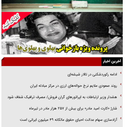
گفت‌وگو با همسر یکی از شهدای جنگ رمضان/ پیکر بی‌سر شهید را از
انگشت‌های پا شناسایی کردیم
نسلی که آنلاین الگو می‌گیرد
گفت‌وگو با آیت‌الله جاودان/ جفای مخالفان مکانت معنوی رهبر شهید را
ارتقا می‌داد
آخرین اخبار
راننده مست به قانون می‌خندد
ادامه رکوردشکنی در تالار شیشه‌ای
همه آقای دوربینی شده‌ایم!
روند صعودی ملایم نرخ حواله‌های ارزی در مرکز مبادله ایران
قصه ناتمام سرویس مدارس
هشدار وزیر ارتباطات به اپراتورهای گران فروش/ مصرف ترافیک شفاف شود
آیا مقاومت فلسطین خلع‌سلاح می‌شود؟
شارژ «کارت امید مادر» برای بیش از ۲۵۷ هزار مادر در تیرماه
آزادسازی سهام عدالت احیای حقوق مالکانه ۴۹ میلیون ایرانی است