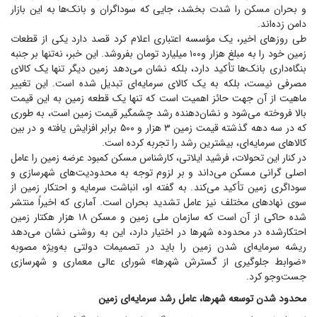
و بحران مسکن را شدت بخشد، جایی که سوداگران و بانک‌ها به این بازار
دامن زده‌اند.
طی روز‌های اخیر، یک مؤسسه اعتباری اعلام کرد قصد دارد یکی از قطعات
زمین خود را به مبلغ هزار و۱۰۰ میلیارد تومان بفروشد. این خبر، نه‌تنها بر جنبه
بنگاه‌داری بانک‌ها تأکید دارد، بلکه نشان می‌دهد زمین دیگر تنها یک کالای
مصرفی نیست، بلکه به یک کالای سرمایه‌ای تبدیل شده است. این تغییر
ماهیت از آن جهت حائز اهمیت است که تنها یک قطعه زمین به این قیمت
بالا فروخته می‌شود و نشان‌دهنده رشد چشمگیر قیمت زمین است، به طوری
که در سه دهه گذشته قیمت زمین ۳ هزار و ۵۰۰ برابر افزایش یافته و در بین
کالا‌های سرمایه‌ای، بیشترین رشد را تجربه کرده است.
در کنار این تحولات، فرشید ایلاتی، کارشناس مسکن کمبود عرضه زمین را عامل
اصلی گرانی مسکن می‌داند و بر لزوم توجه به محدودیت‌های شهرسازی و
سوداگری زمین تأکید می‌کند. به گفته او، انباشت سرمایه و احتکار زمین از
سوی نهاد‌های مختلف نیز عامل تشدید بحران است. آماری که اخیراً منتشر
شده حاکی از آن است که سازمان ملی زمین و مسکن ۱۸ هزار هکتار زمین
احتکارشده در محدوده شهر‌ها در اختیار دارد، این به روشنی نشان می‌دهد
ریشه سرمایه‌ای شدن زمین را باید در تصمیمات دولتی به‌ویژه مصوبه
«ضوابط جلوگیری از گسترش شهرها» شورای عالی معماری و شهرسازی
جست‌و‌جو کرد.
محدود شدن توسعه شهرها، عامل رشد سرمایه‌ای زمین