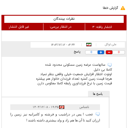
گزارش خطا
نظرات بینندگان
در انتظار بررسی:
غیر قابل انتشار:
انتشار یافته:
۳
علی توکل
۰۴:۳۲ - ۱۴۰۳/۱۲/۰۲
|
|
پاسخ
0
0
سالهاست عرضه زمین مسکونی محدود شده
کاملا بی دلیل
اونوت انتظار افزایش جمعیت خیلی واقعی بنظر نمیاد
هرجا قیمت زمین کمتره تعداد فرزندان خانوار هم بیشتره
قیمت زمین با نرخ فرزنداوری رابطه کاملا معکوس دارن
پاسخ ها
ناشناس
|
۱۹:۳۵ - ۱۴۰۳/۱۲/۰۸
عجب ! پس در دزاشیب و فرشته و کامرانیه نیز زمین را
ارزان کنید تا آن ها هم زاد و ولد بیشتری داشته باشند !