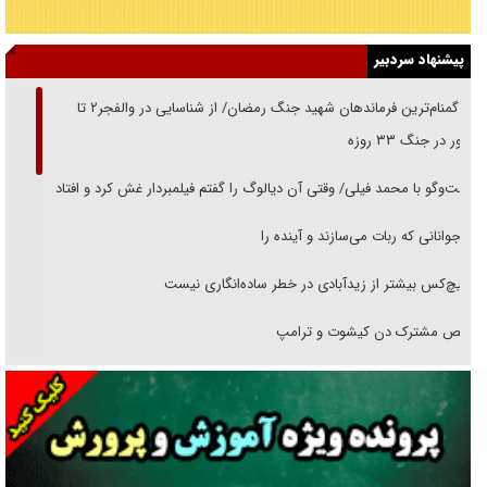
پیشنهاد سردبیر
از گمنام‌ترین فرماندهان شهید جنگ رمضان/ از شناسایی در والفجر۲ تا
حضور در جنگ ۳۳ روزه
گفت‌وگو با محمد فیلی/ وقتی آن دیالوگ را گفتم فیلمبردار غش کرد و افتاد
نوجوانانی که ربات می‌سازند و آینده را
هیچ‌کس بیشتر از زیدآبادی در خطر ساده‌انگاری نیست
رقص مشترک دن کیشوت و ترامپ
دنده دولت به واگذاری مسئله‌دار ایران‌خودرو/ خصوصی‌سازی یا انحصار؟
غریزه‌ی بقا و آقای باقی و رفقا
جراحی‌های زیبایی با مدرک فوق‌دیپلم! + گفت‌وگو با متهم