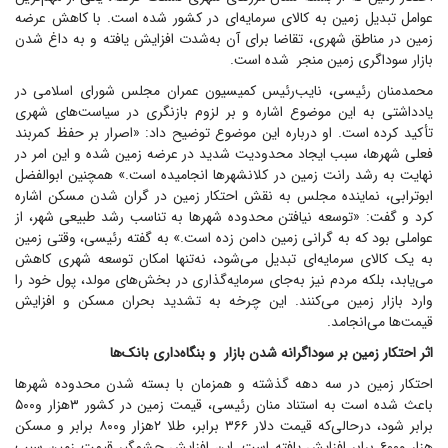
عوامل تبدیل زمین به کالای سرمایه‌ای در کشور شده است. با کاهش عرضه
زمین در مناطق شهری، تقاضا برای آن به‌شدت افزایش یافته و به داغ شدن
بازار سوداگری زمین منجر شده است.
محمدمنان رئیسی، نایب‌رئیس کمیسیون عمران مجلس شورای اسلامی در
یادداشتی به این موضوع اشاره و بر لزوم بازنگری در سیاست‌های شهری
تأکید کرده است. او درباره این موضوع توضیح داد: «اصرار بر حفظ کمربند
فعلی شهرها، سبب ایجاد محدودیت شدید در عرضه زمین شده و این امر در
نهایت به رشد رانت زمین در کلانشهر‌ها انجامیده است.» همچنین ابوالفضل
ابوترابی، نماینده مجلس به نقش احتکار زمین در گران شدن مسکن اشاره
کرد و گفت: «توسعه نیافتن محدوده شهر‌ها به تناسب رشد طبیعی شهر، از
عواملی بود که به گرانی زمین دامن زده است.» به گفته رئیسی، وقتی زمین
به یک کالای سرمایه‌ای تبدیل می‌شود، نه‌تنها امکان توسعه شهری کاهش
می‌یابد، بلکه مردم نیز به‌جای سرمایه‌گذاری در بخش‌های مولد، پول خود را
وارد بازار زمین می‌کنند. این چرخه به تشدید بحران مسکن و افزایش
قیمت‌ها می‌انجامد.
اثر احتکار زمین بر سوداگرانه شدن بازار و بنگاه‌داری بانک‌ها
احتکار زمین در سه دهه گذشته و همزمان با بسته شدن محدوده شهر‌ها
باعث شده است به استناد منان رئیسی، قیمت زمین در کشور ۳هزار و۵۰۰
برابر شود، درحالی‌که قیمت دلار ۳۶۶ برابر، طلا ۲هزار و۸۰۰ برابر و مسکن
هزار و۶۰۰ برابر افزایش یافته است. این افزایش چشمگیر قیمت زمین سبب