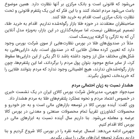
می‌شود که قانونی است و بانک مرکزی بر آنها نظارت دارد. همین موضوع
باعث می‌شود مردم اعتماد کنند و با این فکر که این یک پلتفرم قانونی و تحت
نظارت بانک مرکزی است اقدام به خرید طلا کنند.
صاحبنظران معتقدند در حوزه طلا بازار رگوله‌شده نداریم. اقدام به خرید طلا،
تصمیم غیرمنطقی نیست، اما سرمایه‌گذاری در این بازار، به‌ویژه مدل آنلاین
آن که به تازگی پا گرفته پرریسک است.
مثلاً در صندوق‌های طلا در بورس نظارت‌هایی از سوی شرکت بورس وجود
دارد که تعیین کرده معادل طلایی که در صندوق است، باید دارایی‌هایی به
شکل‌های مختلف مثل ارز وجود داشته باشد تا اگر یکی از این دارایی‌ها سقوط
کرد، از سایر منابع موجود بتوان پول مردم را برگرداند، اما این پلتفرم‌ها، چون
بازار رگوله‌شده‌ای ندارند، هیچ اطمینانی وجود ندارد که مردم بتوانند طلایی را
که خریده‌اند، تحویل بگیرند.
هشدار نسبت به زیان احتمالی مردم
سیدجواد جهرمی، مدیرعامل شرکت بورس کالای ایران در یک نشست خبری
در خصوص اعتماد مردم و نحوه عملکرد پلتفرم‌های طلا به مردم هشدار داد.
وی گفت: آینده بورس کالا در توسعه بازار‌های مالی است و به جز خودرو و
محصولات کشاورزی تقریباً تمام محصولات صنعتی و معدنی در بورس کالا
عرضه و معامله می‌شود. بنا داریم سال آینده نسبت به ابزار‌های مالی در
بورس کالا اقدام کنیم.
جهرمی ادامه می‌دهد: امسال عرضه نقره را در بورس کالا شروع کردیم و بنا
داریم رویکرد توسعه ابزار‌های مالی را پیش بگیریم.