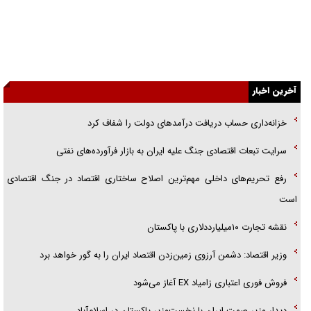
گفت‌وگو با خواهر یکی از شهدای جنگ رمضان/ خواهرم فرمانده جهادی و
اهل خدمت بی‌منت بود
جزئیات شکنجه‌هایم فراتر از آن است که در بیان بگنجد!
گزارش «جوان» از قوانین سخت‌گیرانه ۶ قاره در برابر یورش به پاسگاه‌های
آخرین اخبار
پلیس
خزانه‌داری حساب دریافت درآمد‌های دولت را شفاف کرد
تحلیل ابعاد پیام رهبر انقلاب به حزب‌الله/ مقاومت نقشه راه آینده غرب آسیا
سرایت تبعات اقتصادی جنگ علیه ایران به بازار فرآورده‌های نفتی
گفت‌و‌گو اختصاصی با همسر فرمانده شهید حزب‌الله لبنان/ هر شبش شب
رفع تحریم‌های داخلی مهم‌ترین اصلاح ساختاری اقتصاد در جنگ اقتصادی
قدر بود
است
نقشه تجارت ۱۰میلیارددلاری با پاکستان
وزیر اقتصاد: دشمن آرزوی زمین‌زدن اقتصاد ایران را به گور خواهد برد
فروش فوری اعتباری زامیاد EX آغاز می‌شود