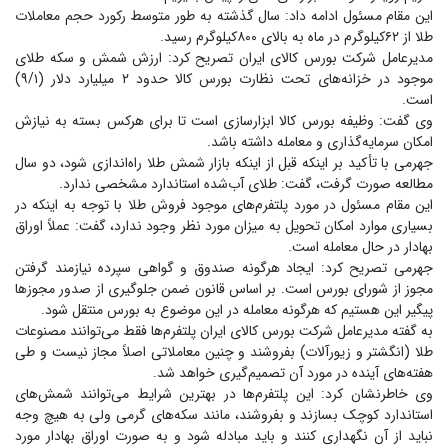
این مقام مسئول ادامه داد: سال گذشته به طور متوسط رکورد حجم معاملات
طلا از ۶۲کیلوگرم در ماه به بالای ۸۰۰کیلوگرم رسید.
مدیرعامل شرکت بورس کالای ایران تصریح کرد: ارزش شمش و سکه طلای
موجود در خزانه‌های تحت نظارت بورس کالا حدود ۲ میلیارد دلار (۹/۱)
است.
وی گفت: وظیفه بورس کالا ابزار‌سازی است تا برای هرکس بسته به نیازش
امکان سرمایه‌گذاری و معامله داشته باشد.
جهرمی با تأکید بر اینکه قبل از اینکه بازار شمش طلا راه‌اندازی شود، دو سال
مطالعه صورت گرفت، گفت: طلای آب‌شده استاندارد مشخصی ندارد.
این مقام مسئول در مورد پلتفرم‌های موجود فروش طلا با توجه به اینکه در
بسیاری موارد امکان تحویل به میزان مورد نظر وجود ندارد، گفت: عملاً اوراق
بهادار در حال معامله است.
جهرمی تصریح کرد: ایجاد هرگونه صندوق و گواهی سپرده نیازمند گرفتن
مجوز از شورای بورس است. بر اساس قانون ضمن جلوگیری از صدور مجوز‌ها
پیگیر این هستیم که هرگونه معامله در این موضوع به بورس منتقل شود.
به گفته مدیرعامل شرکت بورس کالای ایران پلتفرم‌ها فقط می‌توانند مصنوعات
طلا (انگشتر و زیورآلات) بفروشند و چنین معاملاتی اصلاً مجاز نیست و طی
هفته‌های آینده در مورد آن تصمیم‌گیری خواهد شد.
وی خاطرنشان کرد: این پلتفرم‌ها در بهترین شرایط می‌توانند شمش‌های
استاندارد کوچک بسازند و بفروشند، مانند سکه‌های گرمی ولی به هیچ وجه
نباید از آن نگهداری کنند و باید مبادله شود و به صورت اوراق بهادار مورد