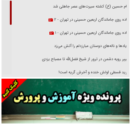
امام حسین (ع) کشته سیرت‌های عصر جاهلی شد
پیاده روی جاماندگان اربعین حسینی در تهران - ۲
پیاده روی جاماندگان اربعین حسینی در تهران - ۱
فریاد‌ها و ناله‌های دوستان مبارزدلم را آتش می‌زد
تغییر رویه دشمن در ترور از شیخ فضل‌الله تا مصباح یزدی
خرید قسطی اولش خنده و آخرش گریه است!
فوتبال و آن «بالا»!
راهبرد غافلگیری با نسل جدید پهپاد‌ها
جنجال پزشکان تقلبی در صنعت زیبایی
یهودی‌ها در ادبیات داستانی اروپا؛ از شکسپیر تا دیکنز