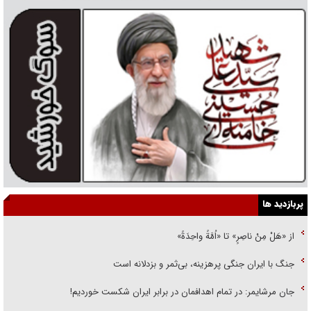
پربازدید ها
از «هَلْ مِنْ ناصِرٍ» تا «اُمَّةً واحِدَةً»
جنگ با ایران جنگی پرهزینه، بی‌ثمر و بزدلانه است
جان مرشایمر: در تمام اهدافمان در برابر ایران شکست خوردیم!