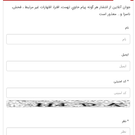
جوان آنلاين از انتشار هر گونه پيام حاوي تهمت، افترا، اظهارات غير مرتبط ، فحش،
ناسزا و... معذور است
نام
ایمیل
* کد امنیتی
* نظر