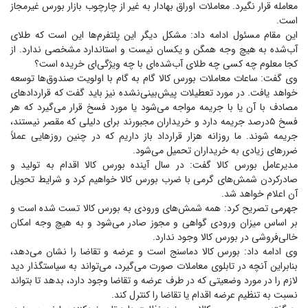
معامله قرار نگیرد. معاملات اوراق بهادار به غیر از چارچوب بازار بورس غیرمجاز
است.
این مقام مسئول ادامه داد: مشکل دیگر این پلتفرم‌ها این است که طلای
آب‌شده به هیچ وجه همگن و یکسان نیست و استاندارد مشخصی ندارد. از
کجا معلوم چه کسی چه طلای آب‌شده‌ای با چه ویژگی‌ای خریده است؟
وی گفت: ساعات معاملات بورس کالا گام به گام با اولویت صندوق‌ها توسعه
خواهد یافت. در مورد تعطیلات پیش‌بینی‌نشده نیز باید گفت که قرارداد‌های
مصادف با آن یا با جریمه مواجه می‌شود یا مورد فسخ قرار می‌گیرد که هر
فسخ ۵درصد جریمه دارد و خریداران مجبورند برای دلیلی که مقصر نیستند،
جریمه شوند. ما روزانه هزار قرارداد باز داریم که در چنین روز‌هایی عملاً
ضرر‌های زیادی به خریداران تحمیل می‌شود.
مدیرعامل بورس کالا گفت: در سال آینده بورس کالا اقدام به تولید و
صادرکردن شمش‌های گرمی با ضرب بورس کالا خواهیم کرد و شرایط تحویل
آن اعلام خواهد شد.
جهرمی تصریح کرد: همه شمش‌های ورودی به بورس کالا تست شده است و
بر اساس میزان ورودی گواهی و مجوز صادر می‌شود و به هیچ وجه امکان
خالی‌فروشی در بورس کالا وجود ندارد.
وی ادامه داد: بورس کالا دماسنج است و عرضه و تقاضا را نشان می‌دهد،
بنابراین آنچه در تابلوی معاملات صورت می‌گیرد، می‌تواند به سیاستگذار دید
لازم را در مورد وضعیتی که در طرف عرضه و تقاضا وجود دارد، بدهد تا بتواند
نسبت به تنظیم عرضه اقدام یا تقاضا را کنترل کند.