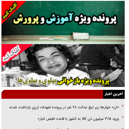
گفت‌وگو با همسر یکی از شهدای جنگ رمضان/ پیکر بی‌سر شهید را از
انگشت‌های پا شناسایی کردیم
نسلی که آنلاین الگو می‌گیرد
گفت‌وگو با آیت‌الله جاودان/ جفای مخالفان مکانت معنوی رهبر شهید را
ارتقا می‌داد
راننده مست به قانون می‌خندد
همه آقای دوربینی شده‌ایم!
قصه ناتمام سرویس مدارس
آخرین اخبار
آیا مقاومت فلسطین خلع‌سلاح می‌شود؟
«ارز» خوار‌ها زیر تیغ عدالت ۲۸ نفر در پرونده تعهدات ارزی بازداشت شدند
الگوی وحدت‌آفرین در ادراک سیاست خارجی
ورود ۳/۵ میلیون تن کالا به کشور با قاعده «قبض انبار»
گفتگوی دکتر اخوان مدیرمسئول روزنامه جوان با برنامه تلویزیونی «نبرد