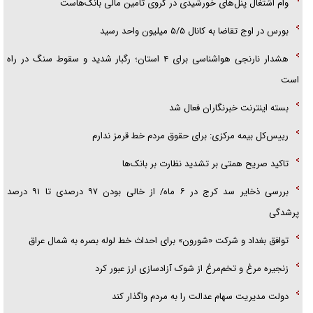
وام اشتغال پنل‌های خورشیدی در گروی تأمین مالی بانک‌هاست
هرمز»
بورس در اوج تقاضا به کانال ۵/۵ میلیون واحد رسید
هشدار نارنجی هواشناسی برای ۴ استان؛ رگبار شدید و سقوط سنگ در راه
است
بسته اینترنت خبرنگاران فعال شد
رییس‌کل بیمه مرکزی: برای حقوق مردم خط قرمز ندارم
تاکید صریح همتی بر تشدید نظارت بر بانک‌ها
بررسی ذخایر سد کرج در ۶ ماه/ از خالی بودن ۹۷ درصدی تا ۹۱ درصد
پرشدگی
توافق بغداد و شرکت «شورون» برای احداث خط لوله بصره به شمال عراق
زنجیره مرغ و تخم‌مرغ از شوک آزادسازی ارز عبور کرد
دولت مدیریت سهام عدالت را به مردم واگذار کند