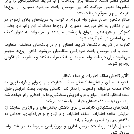
ضامن معتبر است. بانک‌ها برای پرداخت وام، شرایط سختگیرانه‌ای را برای
ضامن‌ها تعیین می‌کنند که این موضوع باعث می‌شود بسیاری از زوج‌ها
نتوانند وام را بموقع دریافت کنند.
مبالغ ناکافی: مبالغ فعلی وام ازدواج با توجه به هزینه‌های بالای ازدواج در
ایران ناکافی به نظر می‌رسد. بسیاری از زوج‌ها معتقدند این وام، تنها بخش
کوچکی از هزینه‌های ازدواج را پوشش می‌دهد و نمی‌تواند به عنوان کمک
مالی اساسی در نظر گرفته شود.
تفاوت در شرایط بانک‌ها: شرایط اعطای وام در بانک‌های مختلف، متفاوت
است و این موضوع باعث سردرگمی متقاضیان می‌شود. گاهی زوج‌ها مجبور
می‌شوند برای دریافت وام به چندین بانک مراجعه کنند و با شرایط گوناگونی
روبه‌رو شوند.
تأثیر کاهش سقف اعتبارات بر صف انتظار
با توجه به این چالش‌ها، کاهش سقف اعتبارات وام ازدواج و فرزندآوری به
۲۷۵ همت می‌تواند وضعیت را بدتر کند. کاهش بودجه، باعث افزایش طول
صف انتظار، کاهش مبلغ وام و افزایش سختگیری‌ها در اعطای وام خواهد شد
و به این ترتیب دغدغه‌های جوانان را تشدید می‌کند.
راهکار‌های پیشنهادی کارشناسان برای کاهش چالش‌های وام ازدواج عبارتند از:
افزایش سقف اعتبارات: سقف اعتبارات وام ازدواج و فرزندآوری، حداقل به
۳۴۰‌هزارمیلیارد تومان افزایش یابد.
تسهیل فرایند پرداخت: مراحل اداری و بوروکراسی مربوط به دریافت وام،
ساده‌تر شود.