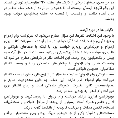
در این میان، پیشنهاد برخی از کارشناسان سقف ۳۴۰‌هزارمیلیارد تومانی است.
این رقم اگرچه ایده‌آل نیست، اما تا حدودی می‌تواند از حجم صف انتظار در
سال آینده بکاهد و وضعیت را نسبت به سقف پیشنهادی دولت بهبود
بخشد.
نگرانی‌ها در مورد آینده
با وجود این اختلاف نظرها، این سؤال مطرح می‌شود که سرنوشت وام ازدواج
و فرزندآوری چه خواهد شد؟ آیا جوانان در سال آینده با تسهیلات کافی برای
ازدواج و فرزندآوری روبه‌رو خواهند بود یا اینکه با صف‌های طولانی و
ناامیدی، مواجه خواهند شد؟ پیش‌بینی می‌شود صف انتظار در سال آینده به
بیش از یک‌میلیون زوج برسد. این اختلاف نظر در شرایطی مطرح می‌شود که
وضعیت فعلی وام ازدواج با چالش‌های متعددی روبه‌رو و‌صف انتظار
متقاضیان، همچنان طولانی است.
صف طولانی وام ازدواج: حدود ۸۰۰ هزار نفر از زوج‌های جوان در صف انتظار
دریافت وام ازدواج قرار دارند. این صف، به دلیل محدودیت منابع و
عدم‌تخصیص کافی اعتبارات، همچنان طولانی است و زمان انتظار برای
دریافت وام گاهی به چندین ماه می‌رسد.
بوروکراسی اداری: فرایند دریافت وام ازدواج با پیچیدگی‌ها و بوروکراسی
اداری خاصی همراه است. بسیاری از زوج‌ها از مراحل طولانی و سختگیرانه
ثبت‌نام، تکمیل مدارک و دریافت تأییدیه از بانک‌ها گلایه دارند.
ضمانت‌های دشوار: یکی از چالش‌های بزرگ پیش روی متقاضیان، یافتن