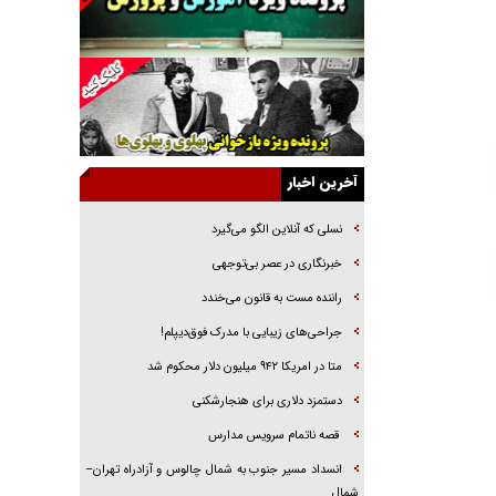
خرید قسطی اولش خنده و آخرش گریه است!
فوتبال و آن «بالا»!
راهبرد غافلگیری با نسل جدید پهپاد‌ها
جنجال پزشکان تقلبی در صنعت زیبایی
یهودی‌ها در ادبیات داستانی اروپا؛ از شکسپیر تا
دیکنز
آخرین اخبار
گفت‌وگو با خواهر یکی از شهدای جنگ رمضان/
خواهرم فرمانده جهادی و اهل خدمت بی‌منت بود
نسلی که آنلاین الگو می‌گیرد
جزئیات شکنجه‌هایم فراتر از آن است که در بیان
‌خبرنگاری در عصر بی‌توجهی
بگنجد!
راننده مست به قانون می‌خندد
گزارش «جوان» از قوانین سخت‌گیرانه ۶ قاره در
جراحی‌های زیبایی با مدرک فوق‌دیپلم!
برابر یورش به پاسگاه‌های پلیس
متا در امریکا ۹۴۲ میلیون دلار محکوم شد
دستمزد دلاری برای هنجارشکنی
قصه ناتمام سرویس مدارس
انسداد مسیر جنوب به شمال چالوس و آزادراه تهران–
شمال