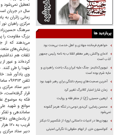
تعطیل نمی‌شود و ما
سال در جریان است،
زمانی زائران به یا
مرکزی راهیان نور کشور از رونمایی ۳۰ عنوان کتاب در 
سرهنگ حسین‌زاده
پربازدید ها
می‌دهند که از جم
خواهرم فرمانده جهادی و اهل خدمت بی‌منت بود
ادعای واکنش رهبر معظم انقلاب به نامه رئیس جمهور
تلفات هم نداشتیم 
کذب است
کرده‌اند و عبور ا
شهدا را طی کنند. ض
نیویورک‌تایمز: جنگ علیه ایران یک باخت راهبردی و
مایه شرم بوده است
وی یادآور شد: خا
تلفن ۰۹۶۳۱۳ سامانه ملی راهیان نور تماس بگیرند تا مقدمات پذیرایی از آنها فراهم شود.
آخرین صحبت‌های پسرم دلتنگی برای رهبر شهید بود
دبیر ستاد مرکزی ر
زمان شارژ اعتبار کالابرگ تغییر کرد
قرار گرفته‌است، 
اربعین حسینی (ع) از منظر فقه و روایت
فکه به موضوع عق
موانع و شهید عل
محسن رضایی: کریدور دومی در تنگه هرمز گشوده
ساماندهی و تفکر ج
نمی‌شود
از یادمان‌های دفا
یهودی‌ها در ادبیات داستانی اروپا؛ از شکسپیر تا دیکنز
قریب به ۱۲۰ هزار شب خواب اردوگاه پیش‌بینی شده‌است.
کنوانسیون خزر، از ابهام حقوقی تا نگرانی امنیتی