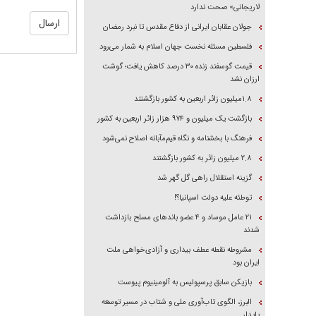
لاریجانی» صحت ندارد
جولان عقابان ایرانی از دفاع مقدس تا نبرد رمضان
فلسطین مسئله نخست جهان اسلام به شمار می‌رود
قیمت گوسفند زنده ۳۰ درصد کاهش یافت؛ گوشت
ارزان نشد
۱.۸میلیون زائر اربعین به کشور بازگشتند
بازگشت یک میلیون و ۹۷۴ هزار زائر اربعین به کشور
فرهنگ با بخشنامه و نگاه قیم‌مآبانه اصلاح نمی‌شود
۲.۸ میلیون زائر به کشور بازگشتند
گزینه استقلال راهی گل گهر شد
توطئه علیه دولت اسپانیا؟!
۲۱ عامل موساد و ۴ عضو باند‌های مسلح بازداشت
شدند
مشروطه نقطه عطف بیداری و آزادی‌خواهی ملت
ایران بود
بازیکن سابق پرسپولیس به آلومینیوم پیوست
البرز، الگوی تاب‌آوری ملی و شتاب در مسیر توسعه
پایدار