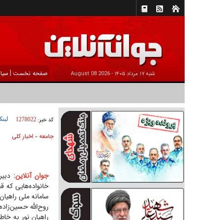
|
صفحه نخست
سیا
شنبه ۱۷ مرداد ۱۴۰۵ -
2026 August 08
لینک
کد خبر:
1278022
جامعه
اخبار كلی
»
جوان آنلاین:
دبیر 
سامانه ملی راهیان 
روح‌الله حسین‌زاده
راهیان نور به خاط