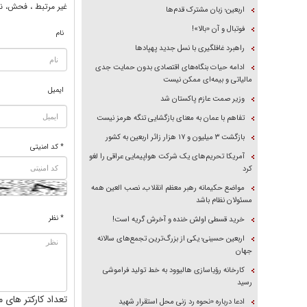
غير مرتبط ، فحش، نا
اربعین؛ زبان مشترک قدم‌ها
فوتبال و آن «بالا»!
نام
راهبرد غافلگیری با نسل جدید پهپاد‌ها
ادامه حیات بنگاه‌های اقتصادی بدون حمایت جدی
مالیاتی و بیمه‌ای ممکن نیست
ایمیل
وزیر صمت عازم پاکستان شد
تفاهم با عمان به معنای بازگشایی تنگه هرمز نیست
بازگشت ۳ میلیون و ۱۷ هزار زائر اربعین به کشور
* کد امنیتی
آمریکا تحریم‌های یک شرکت هواپیمایی عراقی را لغو
کرد
مواضع حکیمانه رهبر معظم انقلاب، نصب العین همه
مسئولان نظام باشد
* نظر
خرید قسطی اولش خنده و آخرش گریه است!
اربعین حسینی؛ یکی از بزرگ‌ترین تجمع‌های سالانه
جهان
کارخانه رؤیاسازی هالیوود به خط تولید فراموشی
رسید
تعداد کارکتر های م
ادعا درباره «نحوه رد زنی محل استقرار شهید