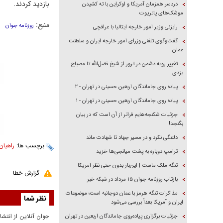
بازدید کردند.
دردسر همزمان آمریکا و اوکراین با ته کشیدن
موشک‌های پاتریوت
منبع:
روزنامه جوان
رایزنی وزیر امور خارجه ایتالیا با عراقچی
گفت‌وگوی تلفنی وزرای امور خارجه ایران و سلطنت
عمان
تغییر رویه دشمن در ترور از شیخ فضل‌الله تا مصباح
یزدی
پیاده روی جاماندگان اربعین حسینی در تهران - ۲
پیاده روی جاماندگان اربعین حسینی در تهران - ۱
جزئیات شکنجه‌هایم فراتر از آن است که در بیان
بگنجد!
دلتنگی نکرد و در مسیر جهاد تا شهادت ماند
برچسب ها:
راهیان 
ترامپ دوباره به پشت میانجی‌ها خزید
تنگه ملک ماست | این‌بار بدون حتی نظر امریکا
گزارش خطا
بازتاب روزنامه جوان ۱۵ مرداد در شبکه خبر
مذاکرات تنگه هرمز با عمان دوجانبه است؛ موضوعات
نظر شما
ایران و آمریکا بعداً بررسی می‌شود
جوان آنلاين از انتشا
جزئیات برگزاری پیاده‌روی جاماندگان اربعین در تهران