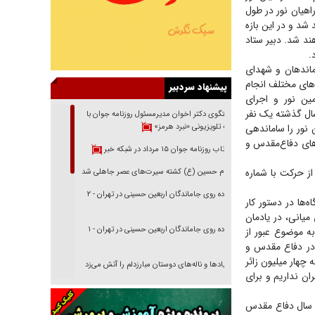
راهیان نور در طول
شد و در این بازه
هند شد. دبیر ستاد
اندهان و شهدای
نور را در حوزه‌های مختلف انجام
پیشنهاد سردبیر
مین نور و اجرای
متعدد است. به گفته سرهنگ حسین‌زاده در جریان اعزام کاروان‌های راهیان نور طی ۱۰ سال گذشته یک نفر
گفتگوی دکتر اخوان مدیرمسئول روزنامه جوان با
 نور را ساماندهی
برنامه تلویزیونی «نبرد هرمز»
‌های دفاع‌مقدس و
بازتاب روزنامه جوان ۱۵ مرداد در شبکه خبر
ز حرکت با شماره
امام حسین (ع) کشته سیرت‌های عصر جاهلی شد
پیاده روی جاماندگان اربعین حسینی در تهران - ۲
‌ها در دستور کار
یانی، در یادمان
پیاده روی جاماندگان اربعین حسینی در تهران - ۱
 موضوع عبور از
در دفاع مقدس و
چهار میلیون زائر
فریاد‌ها و ناله‌های دوستان مبارزدلم را آتش می‌زد
ان نداریم و برای
تغییر رویه دشمن در ترور از شیخ فضل‌الله تا مصباح
یزدی
 یادمان‌های هشت سال دفاع مقدس