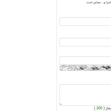
سزا و... معذور است
جاز
( 200 )