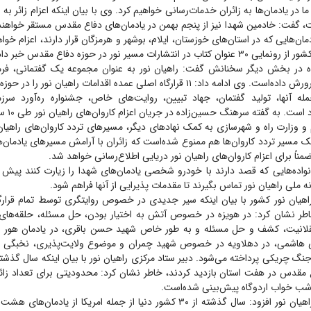
 در یادمان‌ها به زائران خدمات‌رسانی خواهیم کرد. وی با بیان اینکه اعزام زائر به 
 گفت: خادمین شهدا نیز از پنجم بهمن در یادمان‌های دفاع مقدس مستقر خواهند 
دمان‌هایی که در استان‌های خوزستان، ایلام، بوشهر و هرمزگان قرار دارند، اعزام خوا
انتشارات مسیر نور در حوزه دفاع مقدس خبر داد.
 در بخش دیگر سخنانش گفت: راهیان نور به عنوان مجموعه یک گفتمانی، فرم
بزرگ مقاومت را پرورش داده‌است. وی ادامه داد: ۱۱ قرارگاه اصلی عمده اقدامات راهیان 
له آنها، تولید گفتمان، جهاد تبیین، روایت‌های خاص، جشنواره ره‌آورد سرز
رزمایش‌های 
و وزارت راه و شهرسازی به کمک نهاد‌های دیگر، مسیر‌های تردد کاروان‌های راهیان
ز یک مسیر تردد کاروان‌ها هم ممنوع شده‌است که زائران با آرامش مسیر‌های یادمان
مناً برای اعزام کاروان‌های راهیان نور دریایی اطلاع‌رسانی خواهد شد.
نواده‌هایی که قصد دارند با خودرو شخصی یادمان‌های شهدا را زیارت کنند پیش ا
اهیان نور کشور با بیان اینکه سیر جدیدی در خصوص روایتگری توسط تمام قرارگاه
خاطر نشان کرد: در هویزه در خصوص آتش به اختیار بودن، حل مسئله، حلقه‌های م
لانیت، کشف و حل مسئله و به طور خاص شهید حسن باقری، در یادمان هور به
ی هاشمی، در دهلاویه در خصوص شهید چمران و موضوع ولایت‌پذیری، نخبگی 
نگ چریکی پرداخته می‌شود. دبیر ستاد مرکزی راهیان نور با بیان اینکه سال گذشته 
ع مقدس در هفت استان بازدید کردند، خاطر نشان کرد: محدودیتی برای تعداد زائر
دبیر ستاد مرکزی راهیان نور افزود: سال گذشته از ۳۰ کشور دنیا از جمله امریکا از