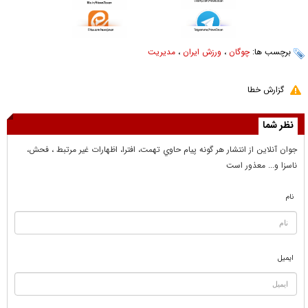
برچسب ها:
چوگان
،
ورزش ایران
،
مدیریت
گزارش خطا
نظر شما
جوان آنلاين از انتشار هر گونه پيام حاوي تهمت، افترا، اظهارات غير مرتبط ، فحش،
ناسزا و... معذور است
نام
ایمیل