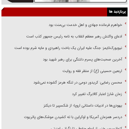
پربازدید ها
خواهرم فرمانده جهادی و اهل خدمت بی‌منت بود
ادعای واکنش رهبر معظم انقلاب به نامه رئیس جمهور کذب است
نیویورک‌تایمز: جنگ علیه ایران یک باخت راهبردی و مایه شرم بوده است
آخرین صحبت‌های پسرم دلتنگی برای رهبر شهید بود
اربعین حسینی (ع) از منظر فقه و روایت
محسن رضایی: کریدور دومی در تنگه هرمز گشوده نمی‌شود
زمان شارژ اعتبار کالابرگ تغییر کرد
یهودی‌ها در ادبیات داستانی اروپا؛ از شکسپیر تا دیکنز
دردسر همزمان آمریکا و اوکراین با ته کشیدن موشک‌های پاتریوت
کنوانسیون خزر، از ابهام حقوقی تا نگرانی امنیتی