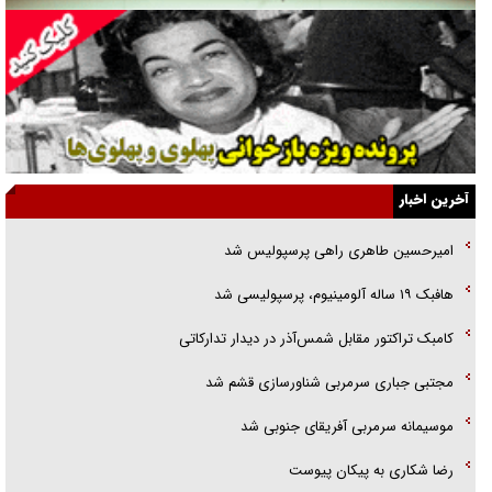
همه آقای دوربینی شده‌ایم!
قصه ناتمام سرویس مدارس
آیا مقاومت فلسطین خلع‌سلاح می‌شود؟
الگوی وحدت‌آفرین در ادراک سیاست خارجی
آخرین اخبار
گفتگوی دکتر اخوان مدیرمسئول روزنامه جوان با برنامه تلویزیونی «نبرد
امیرحسین طاهری راهی پرسپولیس شد
هرمز»
هافبک ۱۹ ساله آلومینیوم، پرسپولیسی شد
امام حسین (ع) کشته سیرت‌های عصر جاهلی شد
کامبک تراکتور مقابل شمس‌آذر در دیدار تدارکاتی
فریاد‌ها و ناله‌های دوستان مبارزدلم را آتش می‌زد
مجتبی جباری سرمربی شناورسازی قشم شد
موسیمانه سرمربی آفریقای جنوبی شد
رضا شکاری به پیکان پیوست