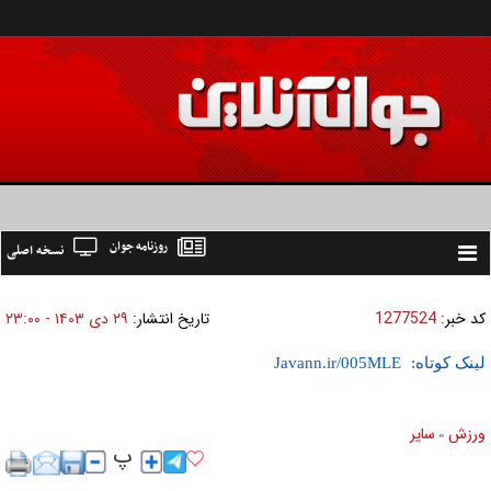
روزنامه جوان
نسخه اصلی
Toggle
navigation
کد خبر:
1277524
تاریخ انتشار:
۲۹ دی ۱۴۰۳ - ۲۳:۰۰
لینک کوتاه:
ورزش
ساير
»