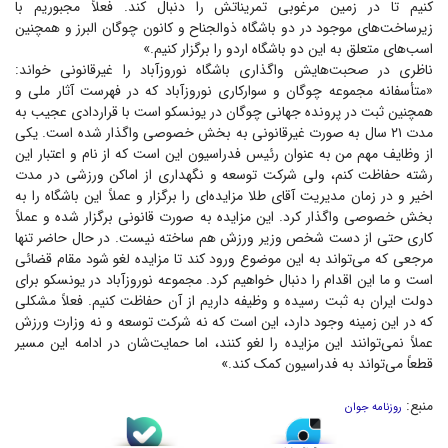
کنیم تا در زمین مرغوبی تمریناتش را دنبال کند. فعلاً مجبوریم با
زیرساخت‌های موجود در دو باشگاه ذوالجناح و کانون چوگان البرز و همچنین
اسب‌های متعلق به این دو باشگاه اردو را برگزار کنیم.»
ناظری در صحبت‌هایش واگذاری باشگاه نوروزآباد را غیرقانونی خواند:
«متأسفانه مجموعه چوگان و سوارکاری نوروزآباد که در فهرست آثار ملی و
همچنین ثبت در پرونده جهانی چوگان در یونسکو است با قراردادی عجیب به
مدت ۲۱ سال به صورت غیرقانونی به بخش خصوصی واگذار شده است. یکی
از وظایف مهم من به عنوان رئیس فدراسیون این است که از نام و اعتبار این
رشته حفاظت کنم، ولی شرکت توسعه و نگهداری از اماکن ورزشی در مدت
اخیر و در زمان مدیریت آقای طلا مزایده‌ای را برگزار و عملاً این باشگاه را به
بخش خصوصی واگذار کرد. این مزایده به صورت قانونی برگزار شده و عملاً
کاری حتی از دست شخص وزیر ورزش هم ساخته نیست. در حال حاضر تنها
مرجعی که می‌تواند به این موضوع ورود کند تا مزایده لغو شود مقام قضائی
است و ما این اقدام را دنبال خواهیم کرد. مجموعه نوروزآباد در یونسکو برای
دولت ایران به ثبت رسیده و وظیفه داریم از آن حفاظت کنیم. فعلاً مشکلی
که در این زمینه وجود دارد، این است که نه شرکت توسعه و نه وزارت ورزش
عملاً نمی‌توانند این مزایده را لغو کنند، اما حمایت‌شان در ادامه این مسیر
قطعاً می‌تواند به فدراسیون کمک کند.»
منبع:
روزنامه جوان