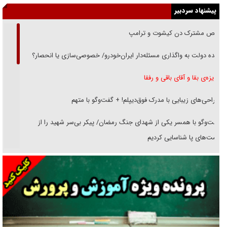
پیشنهاد سردبیر
رقص مشترک دن کیشوت و ترامپ
دنده دولت به واگذاری مسئله‌دار ایران‌خودرو/ خصوصی‌سازی یا انحصار؟
غریزه‌ی بقا و آقای باقی و رفقا
جراحی‌های زیبایی با مدرک فوق‌دیپلم! + گفت‌وگو با متهم
گفت‌وگو با همسر یکی از شهدای جنگ رمضان/ پیکر بی‌سر شهید را از
انگشت‌های پا شناسایی کردیم
نسلی که آنلاین الگو می‌گیرد
گفت‌وگو با آیت‌الله جاودان/ جفای مخالفان مکانت معنوی رهبر شهید را
ارتقا می‌داد
راننده مست به قانون می‌خندد