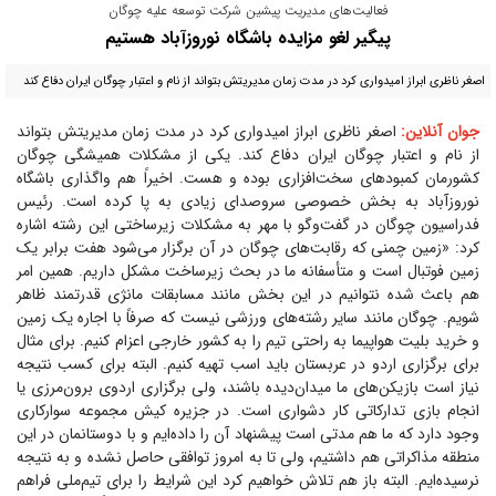
فعالیت‌های مدیریت پیشین شرکت توسعه علیه چوگان
پیگیر لغو مزایده باشگاه نوروزآباد هستیم
اصغر ناظری ابراز امیدواری کرد در مدت زمان مدیریتش بتواند از نام و اعتبار چوگان ایران دفاع کند
جوان آنلاین:
اصغر ناظری ابراز امیدواری کرد در مدت زمان مدیریتش بتواند
از نام و اعتبار چوگان ایران دفاع کند. یکی از مشکلات همیشگی چوگان
کشورمان کمبود‌های سخت‌افزاری بوده و هست. اخیراً هم واگذاری باشگاه
نوروزآباد به بخش خصوصی سروصدای زیادی به پا کرده است. رئیس
فدراسیون چوگان در گفت‌و‌گو با مهر به مشکلات زیرساختی این رشته اشاره
کرد: «زمین چمنی که رقابت‌های چوگان در آن برگزار می‌شود هفت برابر یک
زمین فوتبال است و متأسفانه ما در بحث زیرساخت مشکل داریم. همین امر
هم باعث شده نتوانیم در این بخش مانند مسابقات مانژی قدرتمند ظاهر
شویم. چوگان مانند سایر رشته‌های ورزشی نیست که صرفاً با اجاره یک زمین
و خرید بلیت هواپیما به راحتی تیم را به کشور خارجی اعزام کنیم. برای مثال
برای برگزاری اردو در عربستان باید اسب تهیه کنیم. البته برای کسب نتیجه
نیاز است بازیکن‌های ما میدان‌دیده باشند، ولی برگزاری اردوی برون‌مرزی یا
انجام بازی تدارکاتی کار دشواری است. در جزیره کیش مجموعه سوارکاری
وجود دارد که ما هم مدتی است پیشنهاد آن را داده‌ایم و با دوستانمان در این
منطقه مذاکراتی هم داشتیم، ولی تا به امروز توافقی حاصل نشده و به نتیجه
نرسیده‌ایم. البته باز هم تلاش خواهیم کرد این شرایط را برای تیم‌ملی فراهم