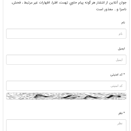
جوان آنلاين از انتشار هر گونه پيام حاوي تهمت، افترا، اظهارات غير مرتبط ، فحش،
ناسزا و... معذور است
نام
ایمیل
* کد امنیتی
* نظر