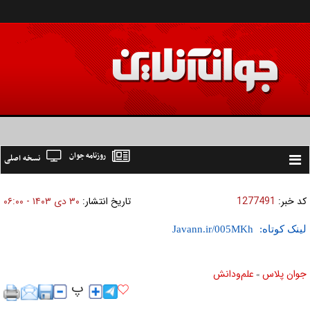
روزنامه جوان
نسخه اصلی
Toggle
navigation
کد خبر:
1277491
تاریخ انتشار:
۳۰ دی ۱۴۰۳ - ۰۶:۰۰
لینک کوتاه:
جوان پلاس
علم‌و‌دانش
»