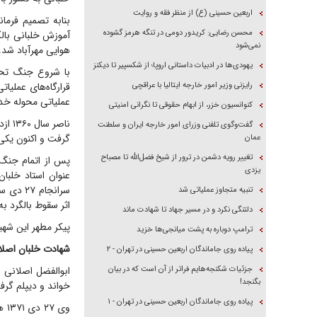
اربعین حسینی (ع) از منظر فقه و روایت
بنابه تصمیم فرما
محسن رضایی: کریدور دومی در تنگه هرمز گشوده
آموزش خلبانی بالگ
نمی‌شود
هوایی مهرآباد شد.
یهودی‌ها در ادبیات داستانی اروپا؛ از شکسپیر تا دیکنز
با شروع جنگ تحمی
رایزنی وزیر امور خارجه ایتالیا با عراقچی
قرارگاه‌های عملیات
عملیاتی محوله خد
کنوانسیون خزر، از ابهام حقوقی تا نگرانی امنیتی
گفت‌وگوی تلفنی وزرای امور خارجه ایران و سلطنت
گرفت و اکنون یکی 
عمان
تغییر رویه دشمن در ترور از شیخ فضل‌الله تا مصباح
پس از اتمام جنگ 
یزدی
عنوان استاد خلبا
تنبیه متجاوز عملیاتی شد
اثر سقوط بالگرد ب
دلتنگی نکرد و در مسیر جهاد تا شهادت ماند
پیکر مطهر این شهی
ترامپ دوباره به پشت میانجی‌ها خزید
شهادت خلبان اصلا
پیاده روی جاماندگان اربعین حسینی در تهران - ۲
جزئیات شکنجه‌هایم فراتر از آن است که در بیان
بگنجد!
خواند و دیپلم گرف
پیاده روی جاماندگان اربعین حسینی در تهران - ۱
وی