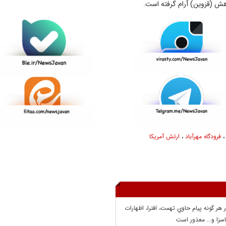
هش (قزوین) آرام گرفته است.
فرودگاه مهرآباد
،
ارتش آمریکا
ر هر گونه پيام حاوي تهمت، افترا، اظهارات
سزا و... معذور است