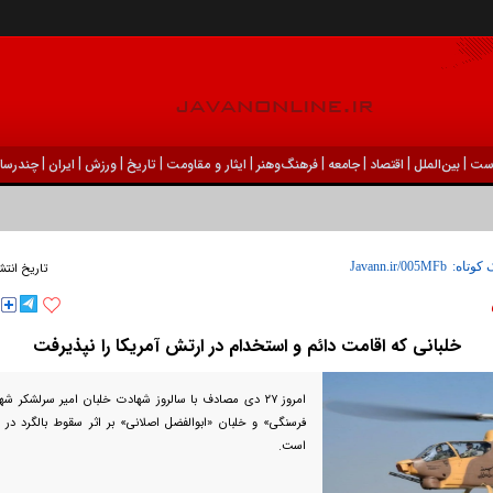
|
|
|
|
|
|
|
|
|
ست
بين‌الملل
اقتصاد
جامعه
فرهنگ‌و‌هنر
ایثار و مقاومت
تاریخ
ورزش
ايران
چندرسان
 زخم‌خورده از طبقه متوسط
 کوتاه:
تاریخ انتش
خلبانی که اقامت دائم و استخدام در ارتش آمریکا را نپذیرفت
امروز ۲۷ دی مصادف با سالروز شهادت خلبان امیر سرلشکر 
فرسنگی» و خلبان «ابوالفضل اصلانی» بر اثر سقوط بالگرد در فر
است.