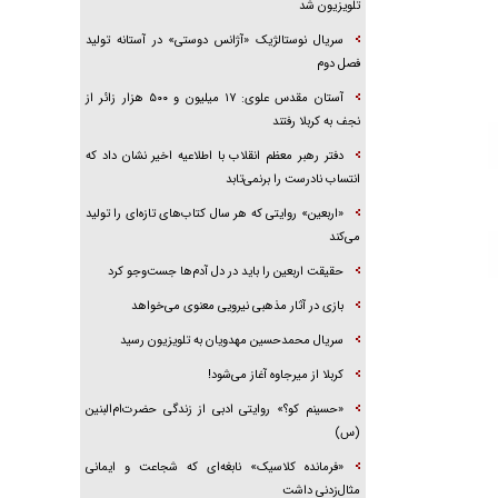
تلویزیون شد
سریال نوستالژیک «آژانس دوستی» در آستانه تولید
فصل دوم
آستان مقدس علوی: ۱۷ میلیون و ۵۰۰ هزار زائر از
نجف به کربلا رفتند
دفتر رهبر معظم انقلاب با اطلاعیه اخیر نشان داد که
انتساب نادرست را برنمی‌تابد
«اربعین» روایتی که هر سال کتاب‌های تازه‌ای را تولید
می‌کند
حقیقت اربعین را باید در دل آدم‌ها جست‌و‌جو کرد
بازی در آثار مذهبی نیرویی معنوی می‌خواهد
سریال محمدحسین مهدویان به تلویزیون رسید
کربلا از میرجاوه آغاز می‌شود!
«حسینم کو؟» روایتی ادبی از زندگی حضرت‌ام‌البنین
(س)
«فرمانده کلاسیک» نابغه‌ای که شجاعت و ایمانی
مثال‌زدنی داشت