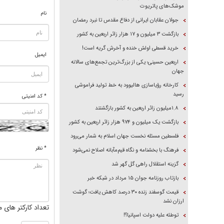
موشک‌های پاتریوت
نام
جولان عقابان ایرانی از دفاع مقدس تا نبرد رمضان
بازگشت ۳ میلیون و ۱۷ هزار زائر اربعین به کشور
خرید قسطی اولش خنده و آخرش گریه است!
ایمیل
اربعین حسینی؛ یکی از بزرگ‌ترین تجمع‌های سالانه
جهان
کارخانه رؤیاسازی هالیوود به خط تولید فراموشی
رسید
* کد امنیتی
۱.۸میلیون زائر اربعین به کشور بازگشتند
بازگشت یک میلیون و ۹۷۴ هزار زائر اربعین به کشور
فلسطین مسئله نخست جهان اسلام به شمار می‌رود
* نظر
فرهنگ با بخشنامه و نگاه قیم‌مآبانه اصلاح نمی‌شود
گزینه استقلال راهی گل گهر شد
بازتاب روزنامه جوان ۱۵ مرداد در شبکه خبر
قیمت گوسفند زنده ۳۰ درصد کاهش یافت؛ گوشت
ارزان نشد
تعداد کارکتر های م
توطئه علیه دولت اسپانیا؟!