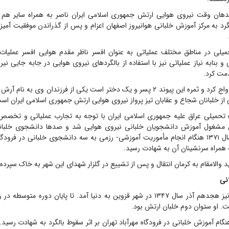
ندهان وقت نیروی هوایی ارتش جمهوری اسلامی ایران ناصر به همراه سایر هم
رد به مرکز آموزش خلبانی هوانیروز اصفهان اعزام و پس از گذراندن موفقیت آمیز د
لی در مناطق مختلف عملیاتی به عنوان افسر ناظر مقدم هوایی افسر عملیات
ی و بنابه نیاز عملیاتی نیز با استفاده از بالگرد‌های نیروی هوایی در جابه جایی نیرو
مت کرد.
ناصر سال ۱۳۶۰ ازدواج کرد و ثمره این پیوند ۲ پسر و یک دختر است یکی از فرزندان وی به
از خلبانان شجاع و عقابان تیز پرواز نیروی هوایی ارتش جمهوری اسلامی ایران اس
تحمیلی عراق علیه جمهوری اسلامی ایران با توجه به تجارب عملیاتی و تخصص‌ه
ن مشغول آموزش دانشجویان خلبانی نیروی هوایی شد و صد‌ها دانشجوی خلبان
سرانجام ۲۷ دی سال ۱۳۷۱ هنگام انجام مأموریت آموزشی- رزمی به سه دانشجوی خلبانی در فرود
ه همراه سرنشینان آن به شهادت رسید.
د والامقام به کرمان انتقال و پس از تشییع در گلزار شهدای این شهر به خاک سپرده
نی
ابوالفضل اصلانی نیز هجدهم آذر سال ۱۳۴۷ در شهر قزوین به دنیا آمد. تا پایان دوره
ت. او ستوان دوم خلبان ارتش بود.
 ۲۷ دی ۱۳۷۱ هنگام آموزش خلبانی در فرودگاه مهرآباد تهران بر اثر سقوط بالگرد به شهادت رس