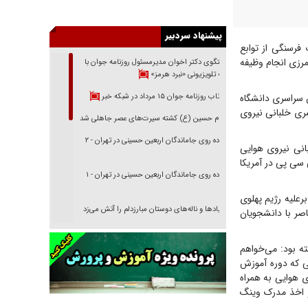
پیشنهاد سردبیر
ل ۱۳۳۸ در روستای سرآسیاب فرسنگی از توابع
رزی انجام وظیفه
گفتگوی دکتر اخوان مدیرمسئول روزنامه جوان با
برنامه تلویزیونی «نبرد هرمز»
بازتاب روزنامه جوان ۱۵ مرداد در شبکه خبر
ر آزمون سراسری دانشگاه
ری خلبانی نیروی
امام حسین (ع) کشته سیرت‌های عصر جاهلی شد
پیاده روی جاماندگان اربعین حسینی در تهران - ۲
انی نیروی هوایی
سی پی در آمریکا
پیاده روی جاماندگان اربعین حسینی در تهران - ۱
رعلیه رژیم پهلوی
فریاد‌ها و ناله‌های دوستان مبارزدلم را آتش می‌زد
صر با دانشجویان
تغییر رویه دشمن در ترور از شیخ فضل‌الله تا مصباح
یزدی
ته بود: می‌خواهم
ی که دوره آموزش
خرید قسطی اولش خنده و آخرش گریه است!
 هوایی به همراه
فوتبال و آن «بالا»!
پس از گذراندن ۶ ماه دوره آموزشی و اخذ مدرک وینگ