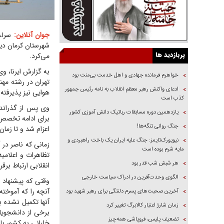
جوان آنلاین:
شهرستان کرمان دی
پربازدید ها
می‌کرد.
خواهرم فرمانده جهادی و اهل خدمت بی‌منت بود
تهران در رشته مه
ادعای واکنش رهبر معظم انقلاب به نامه رئیس جمهور
هوایی نیز پذیرفته و وارد دانشگاه ش
کذب است
وی پس از گذراندن
یازدهمین دوره مسابقات رباتیک دانش آموزی کشور
برای ادامه تخصص 
جنگ روانی تنگه‌ها!
اعزام شد و تا زمان
نیویورک‌تایمز: جنگ علیه ایران یک باخت راهبردی و
زمانی که ناصر در 
مایه شرم بوده است
تظاهرات و اعلامی
هر شبش شب قدر بود
انقلابی ارتباط برق
الگوی وحدت‌آفرین در ادراک سیاست خارجی
وقتی که پیشنهاد ا
آنچه را که آموخت
آخرین صحبت‌های پسرم دلتنگی برای رهبر شهید بود
آنها تکمیل نشده 
زمان شارژ اعتبار کالابرگ تغییر کرد
تضعیف پلیس، فروپاشی همه‌چیز
خلبانی به کشور با