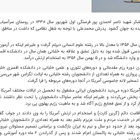
سرلشکر شهید ناصر احمدی پور فرسنگی اول شهریور سا
ده به جهان گشود. پدرش محمدعلی با توجه به شغل نظامی که داشت در مناطق م
به گزارش ایرنا، وی سال ۱۳۵۶ با معدل بالا در رشته علوم انسانی دیپلم گرفت و علیرغم اینکه د
ندسی قبول شده بود به دلیل عشق و علاقه به خلبانی همان سال در دانشکده افس
د و در ۵ بهمن سال ۱۳۵۶ به استخدام ارتش درآمد.
 دوره رزم مقدماتی و دوره‌های تئوری و علمی خلبانی در دانشکده افسری خلب
پروازی به همراه تعدادی از دانشجویان رشته خلبانی به ایالت تگزاس شهر می‌سی 
 تسخیر لانه جاسوسی آمریکا در آنجا دوره‌های مربوطه را فرا گرفت.
آمریکا دوره می‌دید دانشجویان ایرانی مشغول به تحصیل در ایالات مختلف آمریکا ب
ه پخش می‌کردند و علیرغم اینکه عناصر ساواک دانشجویان را تحت نظر داشتند نا
رار کرد و از عمق فجایع رژیم آگاه شد و به ماهیت رژیم پهلوی پی برد.
قامت دائم (گرین کارت) و استخدام در ارتش آمریکا را به وی دادند در جواب گف
ه‌ام در خدمت مردم و ملت عزیزم باشم بعد به همراه تعدادی از دانشجویان خلبان
بود بعد از حدود دو سال و نیم به ایران بازگشت و براساس تصمیم مسئولان نیروی
برخی از دانشجویان رشته خلبانی به پاکستان اعزام شدند و 
زگشتند.