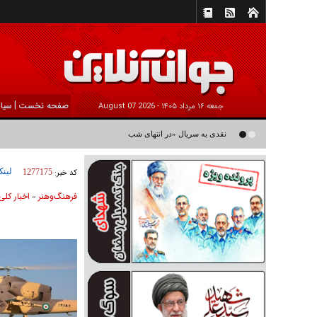
|
صفحه نخست
سیا
جمعه ۱۶ مرداد ۱۴۰۵ -
2026 August 07
نقدی به سریال «در انتهای شب» به کارگردانی آیدا پناهنده/ داستان زنی
لینک
کد خبر:
1277175
فرهنگ‌و‌هنر
اخبار كلی
»