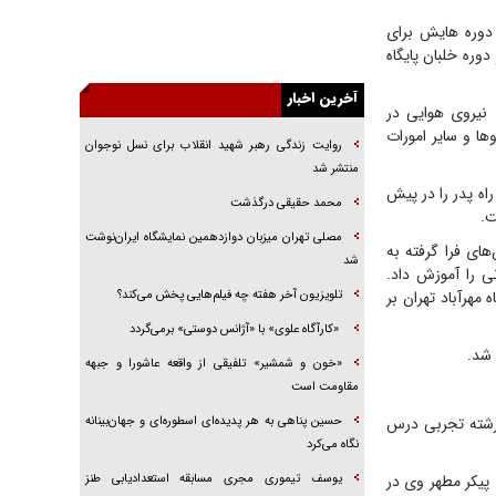
راهبرد غافلگیری با نسل جدید پهپاد‌ها
 دوره هایش برای
جنجال پزشکان تقلبی در صنعت زیبایی
وره خلبان پایگاه
یهودی‌ها در ادبیات داستانی اروپا؛ از شکسپیر تا
دیکنز
آخرین اخبار
 نیروی هوایی در
گفت‌وگو با خواهر یکی از شهدای جنگ رمضان/
‌ها و سایر امورات
روایت زندگی رهبر شهید انقلاب برای نسل نوجوان
خواهرم فرمانده جهادی و اهل خدمت بی‌منت بود
منتشر شد
جزئیات شکنجه‌هایم فراتر از آن است که در بیان
 نام آرش راه پدر را در پیش
محمد حقیقی درگذشت
بگنجد!
ت.
مصلی تهران میزبان دوازدهمین نمایشگاه ایران‌نوشت
گزارش «جوان» از قوانین سخت‌گیرانه ۶ قاره در
ای فرا گرفته به
برابر یورش به پاسگاه‌های پلیس
شد
ی را آموزش داد.
تلویزیون آخر هفته چه فیلم‌هایی پخش می‌کند؟
گاه مهرآباد تهران بر
«کارآگاه علوی» با «آژانس دوستی» برمی‌گردد
 شد.
«خون و شمشیر» تلفیقی از واقعه عاشورا و جبهه
مقاومت است
حسین پناهی به هر پدیده‌ای اسطوره‌ای و جهان‌بینانه
 متوسطه در رشته تجربی درس
نگاه می‌کرد
یوسف تیموری مجری مسابقه استعدادیابی طنز
ید. پیکر مطهر وی در