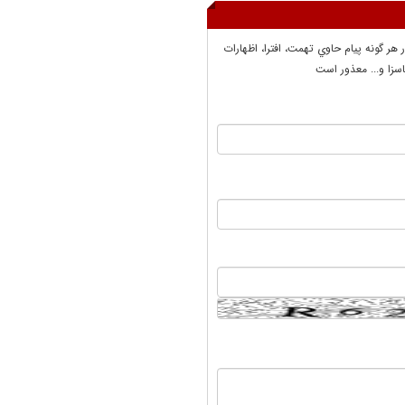
ر هر گونه پيام حاوي تهمت، افترا، اظهارات
سزا و... معذور است