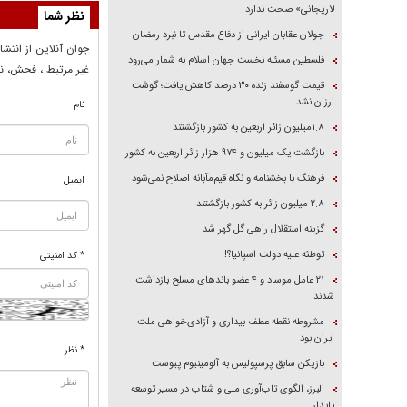
لاریجانی» صحت ندارد
نظر شما
جولان عقابان ایرانی از دفاع مقدس تا نبرد رمضان
جوان آنلاين از انتشا
فلسطین مسئله نخست جهان اسلام به شمار می‌رود
غير مرتبط ، فحش، نا
قیمت گوسفند زنده ۳۰ درصد کاهش یافت؛ گوشت
ارزان نشد
نام
۱.۸میلیون زائر اربعین به کشور بازگشتند
بازگشت یک میلیون و ۹۷۴ هزار زائر اربعین به کشور
فرهنگ با بخشنامه و نگاه قیم‌مآبانه اصلاح نمی‌شود
ایمیل
۲.۸ میلیون زائر به کشور بازگشتند
گزینه استقلال راهی گل گهر شد
توطئه علیه دولت اسپانیا؟!
* کد امنیتی
۲۱ عامل موساد و ۴ عضو باند‌های مسلح بازداشت
شدند
مشروطه نقطه عطف بیداری و آزادی‌خواهی ملت
ایران بود
* نظر
بازیکن سابق پرسپولیس به آلومینیوم پیوست
البرز، الگوی تاب‌آوری ملی و شتاب در مسیر توسعه
پایدار