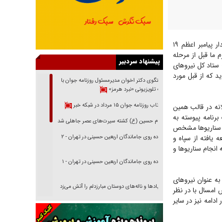
سردار شیخیان، فرمانده پدافند هوایی نیروی هوافضای سپاه در رابطه با رزمایش اقتدار پیامبر اعظم ۱۹
 ما قبل از مرحله
پیشنهاد سردبیر
ستاد کل نیرو‌های
د که از قبل مورد
گفتگوی دکتر اخوان مدیرمسئول روزنامه جوان با
برنامه تلویزیونی «نبرد هرمز»
بازتاب روزنامه جوان ۱۵ مرداد در شبکه خبر
نه در قالب همین
رنامه پیوسته به
امام حسین (ع) کشته سیرت‌های عصر جاهلی شد
، سناریو‌ها مشخص
 یافته از سپاه و
پیاده روی جاماندگان اربعین حسینی در تهران - ۲
نجام سناریو‌ها و
پیاده روی جاماندگان اربعین حسینی در تهران - ۱
ه عنوان نیرو‌های
فریاد‌ها و ناله‌های دوستان مبارزدلم را آتش می‌زد
 امسال با در نظر
دامه نیز در سایر
تغییر رویه دشمن در ترور از شیخ فضل‌الله تا مصباح
یزدی