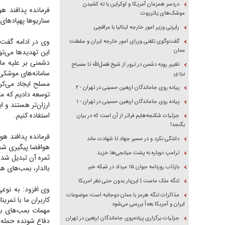
دردسر همزمان آمریکا و اوکراین با ته کشیدن
فرمانده پدافند ه
موشک‌های پاتریوت
سناریو‌ها پهپاد‌ها
رایزنی وزیر امور خارجه ایتالیا با عراقچی
وی در ادامه گفت:
گفت‌وگوی تلفنی وزرای امور خارجه ایران و سلطنت
عمان
این تهدید‌ها می‌
دشمنی بر علیه ما ب
تغییر رویه دشمن در ترور از شیخ فضل‌الله تا مصباح
سامانه‌های موشکی 
یزدی
مسلح ایجاد می‌کرد
پیاده روی جاماندگان اربعین حسینی در تهران - ۲
توسعه دادیم که مت
پیاده روی جاماندگان اربعین حسینی در تهران - ۱
ارزان‌تر هستند و ا
استفاده کنیم.
جزئیات شکنجه‌هایم فراتر از آن است که در بیان
بگنجد!
فرمانده پدافند ه
دلتنگی نکرد و در مسیر جهاد تا شهادت ماند
هوافضا پیگیری شد 
ترامپ دوباره به پشت میانجی‌ها خزید
بازتاب روزنامه جوان ۱۵ مرداد در شبکه خبر
بالدار، بمب‌های ه
تنگه ملک ماست | این‌بار بدون حتی نظر امریکا
وی افزود: به نوعی
مذاکرات تنگه هرمز با عمان دوجانبه است؛ موضوعات
کاربران ما با تمری
ایران و آمریکا بعداً بررسی می‌شود
مهمات بمب‌های با
جزئیات برگزاری پیاده‌روی جاماندگان اربعین در تهران
دفاع شونده حمله و