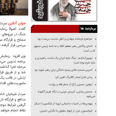
جوان آنلاین:
پربازدید ها
گفت: اصولاً رزمای
جنگ در نیرو‌های م
خواهرم فرمانده جهادی و اهل خدمت بی‌منت بود
مسلح و قرارگاه مر
بررسی قرار گرفته 
ادعای واکنش رهبر معظم انقلاب به نامه رئیس جمهور
کذب است
وی افزود: رزمایش
نیویورک‌تایمز: جنگ علیه ایران یک باخت راهبردی و
برنامه تدوین می‌
مایه شرم بوده است
مرحله اجرا گذاشته
آخرین صحبت‌های پسرم دلتنگی برای رهبر شهید بود
شد و از طریق قرار
ارتش در قالب یک ف
زمان شارژ اعتبار کالابرگ تغییر کرد
ماموریت‌های اقدام
اربعین حسینی (ع) از منظر فقه و روایت
محسن رضایی: کریدور دومی در تنگه هرمز گشوده
سردار شیخیان ادام
نمی‌شود
مدافع و قرارگاه ن
یهودی‌ها در ادبیات داستانی اروپا؛ از شکسپیر تا دیکنز
گرفتن شرایط موجود
نقاط انجام خواهد 
کنوانسیون خزر، از ابهام حقوقی تا نگرانی امنیتی