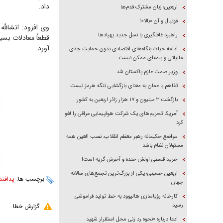
داد.
اربعین؛ زبان مشترک قدم‌ها
فوتبال و آن «بالا»!
وی افزود: انشالل
راهبرد غافلگیری با نسل جدید پهپاد‌ها
قطعاً معادلات بسی
آورد.
ادامه حیات بنگاه‌های اقتصادی بدون حمایت جدی
مالیاتی و بیمه‌ای ممکن نیست
وزیر صمت عازم پاکستان شد
تفاهم با عمان به معنای بازگشایی تنگه هرمز نیست
بازگشت ۳ میلیون و ۱۷ هزار زائر اربعین به کشور
آمریکا تحریم‌های یک شرکت هواپیمایی عراقی را لغو
کرد
مواضع حکیمانه رهبر معظم انقلاب، نصب العین همه
مسئولان نظام باشد
خرید قسطی اولش خنده و آخرش گریه است!
اربعین حسینی؛ یکی از بزرگ‌ترین تجمع‌های سالانه
برچسب ها:
پدافند
جهان
کارخانه رؤیاسازی هالیوود به خط تولید فراموشی
رسید
گزارش خطا
ادعا درباره «نحوه رد زنی محل استقرار شهید