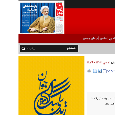
|
|
ه‌ای
عکس
جوان پلاس
پیشرفته
۲۱ دی ۱۴۰۳ - ۱۱:۳۶
شار:
: در آینده نزدیک ما
یم بود.