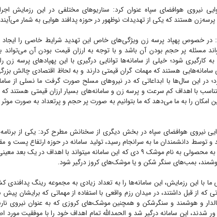
وایی نیروی هوافضای سپاه عنوان کرد: سناریو‌های مختلفی در این رزمایش اجرا
ی پرسه‌زن هستند که یکی از تهدیدات نوظهور در حوزه پدافند هوایی به شمار می‌آیند.
 در خصوص پهپاد پرسه زن ویژگی‌های خاص این تهدید شرایط خاصی را ایجاد می
تواند مسئله پر حجم بودن آن باشد و با توجه به ارزان قیمت بودن آن می‌تواند 
ه کارگیری شود؛ خیلی از سامانه‌ها توانایی درگیری با این پهپاد‌های پرسه زن را 
سامانه‌هایی هستند که مهمات گران قیمتی دارند و به لحاظ اقتصادی چالش بزرگی 
؛ در این سال‌ها با ابداعاتی که در نیرو‌های مسلح صورت گرفت ما نسلی از سامان
ناسب با اهداف کم سرعت و پرسه زن و سامانه‌های بسیار ارزان قیمتی هستند که از 
ین امکان را به ما می‌دهد که ما بتوانیم به صورت پر حجم و پرتعداد به صورت موثر 
وایی نیروی هوافضای سپاه در بخش دیگری از سخنانش مطرح کرد: یکی از برنامه‌ه
و توسط دانشمندان ما به سرانجام رسید، تولید سامانه در حوزه ارتفاع پست و مقابل
ثمره آن تبدیل شد به محصولی به نام موشک ۹ دی که این سامانه میتواند با اهداف در یک
وشمند، بمب‌های سنگر شکن و یا موشک‌های کروز درگیر شود.
 ما با این رزمایش، این سامانه‌ها را به تعداد زیادی به مجموعه رینگ پدافندی کش
ناتی که از قبل داشتند، در میدان رزم واقعی با استفاده از مهماتی که برایشان پیش
لدار و هوشمند و سنگرشکن و همچنین موشک‌های کروزی که به عنوان نیروی نار
ر شدند، این سامانه درگیر شد و الحمدالله تمام اهداف خود را با موفقیت مورد اصا