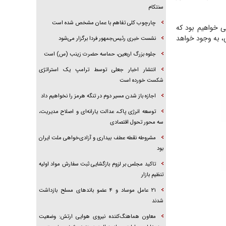
سنتکام
چارچوب کلی تفاهم با عمان مشخص شده است
ی خواهیم بود که
ی، به وجود خواهد
نشست خبری رئیس‌جمهور فردا برگزار می‌شود
جلوه بزرگ اربعین، حماسه حضرت زینب (س) است
انتشار اخبار جعلی توسط ترامپ یک استراتژی
شکست خورده است
اجازه باز شدن مسیر دوم در تنگه هرمز را نخواهیم داد
توسعه انرژی پاک، عدالت یارانه‌ای و اصلاح مدیریت،
سه محور تحول اقتصادی
مشروطه نقطه عطف بیداری و آزادی‌خواهی ملت ایران
بود
تاکید مجلس بر لزوم بازگشایی ثبت سفارش مواد اولیه
تنظیم بازار
۲۱ عامل موساد و ۴ عضو باند‌های مسلح بازداشت
شدند
معاون هماهنگ‌کننده نیروی هوایی ارتش: وضعیت