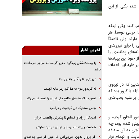
خرید قسطی اولش خنده و آخرش گریه است!
 شد؛ یکی از این
فوتبال و آن «بالا»!
راهبرد غافلگیری با نسل جدید پهپاد‌ها
‌کند؛ یکی اینکه
به نوعی توسط هر
جنجال پزشکان تقلبی در صنعت زیبایی
دارند ولی قاعدتاً
یهودی‌ها در ادبیات داستانی اروپا؛ از شکسپیر تا
را برای نیرو‌های
دیکنز
آخرین اخبار
ه‌های پدافندی را
خود این پهباد‌ها
گفت‌وگو با خواهر یکی از شهدای جنگ رمضان/
با وحدت‌شکن بجنگید حتی اگر عمامه مرا بر سر داشته
بر علیه این اهداف
خواهرم فرمانده جهادی و اهل خدمت بی‌منت بود
باشد
جزئیات شکنجه‌هایم فراتر از آن است که در بیان
غریزه‌ی بقا و آقای باقی و رفقا
بگنجد!
ایی که در نیروی
نه کریدور دوم نه مذاکره زیر سایه تهدید
گزارش «جوان» از قوانین سخت‌گیرانه ۶ قاره در
ه با کروز بود که
برابر یورش به پاسگاه‌های پلیس
 بعد معینی بر علیه بمب‌های
تصویب لایحه خزر منافع ملی ایران را تضعیف می‌کند
رقص مشترک دن کیشوت و ترامپ
ور الحاق کردیم و
امریکا از رؤیای تسلیم تا پذیرش واقعیت ایران
 بینی شده بود، چه
شکست پروژه ناامن‌سازی ایران در نبرد امنیتی
نجی به آن منطقه
بت و انهدام قرار
از پرواز بدون جی‌پی‌اس تا عبور از سپر پدافندی