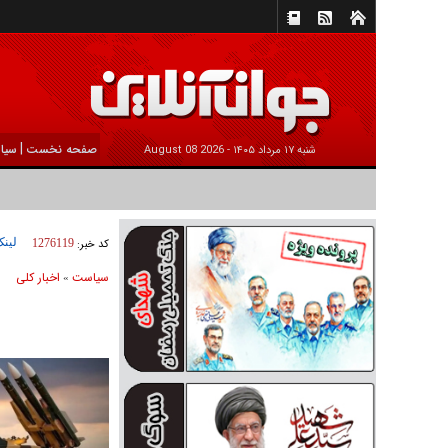
|
صفحه نخست
سیا
شنبه ۱۷ مرداد ۱۴۰۵ -
2026 August 08
لینک
کد خبر:
1276119
سیاست
اخبار کلی
»