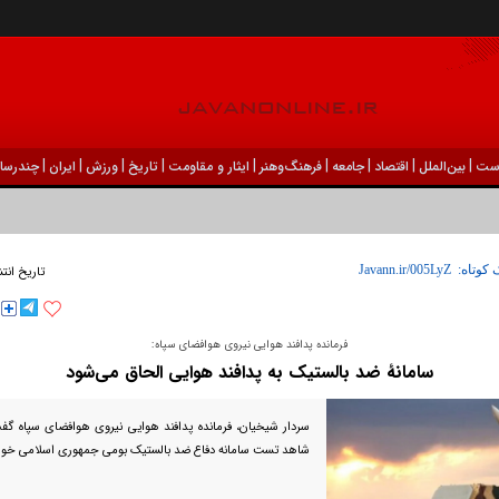
|
|
|
|
|
|
|
|
|
ست
بين‌الملل
اقتصاد
جامعه
فرهنگ‌و‌هنر
ایثار و مقاومت
تاریخ
ورزش
ايران
چندرسان
 کوتاه:
تاریخ انت
فرمانده پدافند هوایی نیروی هوافضای سپاه:
سامانۀ ضد بالستیک به پدافند هوایی الحاق می‌شود
سردار شیخیان، فرمانده پدافند هوایی نیروی هوافضای سپاه گفت
شاهد تست سامانه دفاع ضد بالستیک بومی جمهوری اسلامی خواه