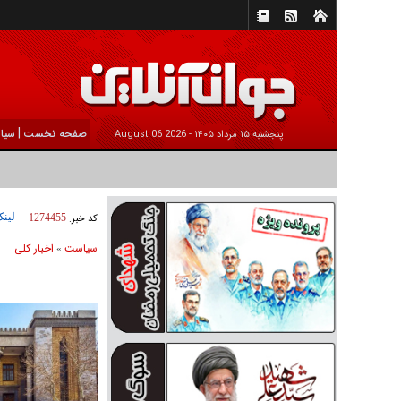
|
صفحه نخست
سیا
پنجشنبه ۱۵ مرداد ۱۴۰۵ -
2026 August 06
لینک
کد خبر:
1274455
سیاست
اخبار کلی
»