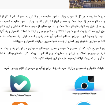
«کریمی شصتی» مدیر کل کنسولی 
به اتهام قاچاق مواد مخدر، ضمن ابراز اعتراض شدید وزارت امور خارجه نسبت به 
دین سال قبل به اتهام قاچاق مواد مخدر به عربستان از سوی دستگاه قضایی این کشو
ول این مدت وزارت امور خارجه تلاش مستمری برای ارائه خدمات کنسولی به آنها
 بود. با وجود این، اجرای احکام اعدام، آن هم بدون اعلام قبلی به سفارت، به ه
 و موازین حقوق بین‌الملل از جمله کنوانسیون روابط کنسولی می‌باشد.
وی تصریح کرد که در همین خصوص سفیر عربستان سعودی در تهران به وزارت امو
ید جمهوری اسلامی ایران و مغایرت این اقدام با روند کلی همکاری‌های قض
اغ و بر ضرورت ارائه توضیح لازم در این زمینه تاکید شد.
هیات حقوقی-کنسولی وزارت امور خارجه برای پیگیری موضوع عازم ریاض شود.