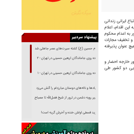
وزارت امور خارجه در واکنش به خبر اعدام ۶ نفر از اتباع ایرانی زندانی
این اقدام، اعلام
ر به اعدام محکوم
پیشنهاد سردبیر
 و تخفیف مجازات
یچ عنوان پذیرفته
امام حسین (ع) کشته سیرت‌های عصر جاهلی شد
پیاده روی جاماندگان اربعین حسینی در تهران - ۲
ر خارجه احضار و
ایی دو کشور طی
پیاده روی جاماندگان اربعین حسینی در تهران - ۱
فریاد‌ها و ناله‌های دوستان مبارزدلم را آتش می‌زد
تغییر رویه دشمن در ترور از شیخ فضل‌الله تا مصباح
یزدی
خرید قسطی اولش خنده و آخرش گریه است!
فوتبال و آن «بالا»!
راهبرد غافلگیری با نسل جدید پهپاد‌ها