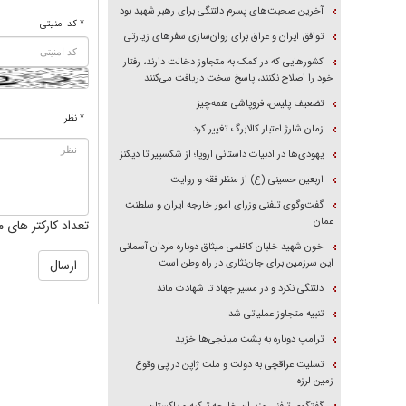
آخرین صحبت‌های پسرم دلتنگی برای رهبر شهید بود
* کد امنیتی
توافق ایران و عراق برای روان‌سازی سفر‌های زیارتی
کشور‌هایی که در کمک به متجاوز دخالت دارند، رفتار
خود را اصلاح نکنند، پاسخ سخت دریافت می‌کنند
تضعیف پلیس، فروپاشی همه‌چیز
* نظر
زمان شارژ اعتبار کالابرگ تغییر کرد
یهودی‌ها در ادبیات داستانی اروپا؛ از شکسپیر تا دیکنز
اربعین حسینی (ع) از منظر فقه و روایت
گفت‌وگوی تلفنی وزرای امور خارجه ایران و سلطنت
عمان
تعداد کارکتر های م
خون شهید خلبان کاظمی میثاق دوباره مردان آسمانی
این سرزمین برای جان‌نثاری در راه وطن است
دلتنگی نکرد و در مسیر جهاد تا شهادت ماند
تنبیه متجاوز عملیاتی شد
ترامپ دوباره به پشت میانجی‌ها خزید
تسلیت عراقچی به دولت و ملت ژاپن در پی وقوع
زمین لرزه