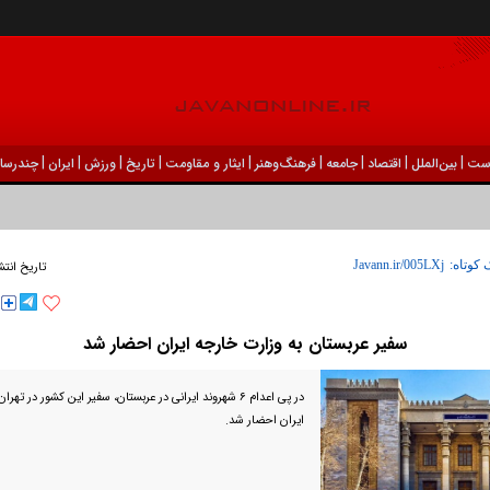
|
|
|
|
|
|
|
|
|
ست
بين‌الملل
اقتصاد
جامعه
فرهنگ‌و‌هنر
ایثار و مقاومت
تاریخ
ورزش
ايران
چندرسان
 کوتاه:
تاریخ انتش
سفیر عربستان به وزارت خارجه ایران احضار شد
در پی اعدام ۶ شهروند ایرانی در عربستان، سفیر این کشور در ت
ایران احضار شد.