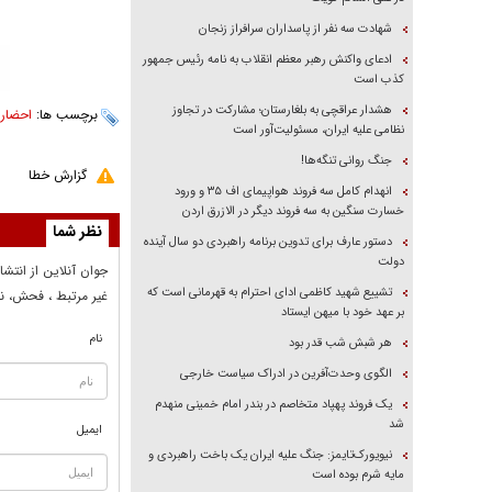
شهادت سه نفر از پاسداران سرافراز زنجان
ادعای واکنش رهبر معظم انقلاب به نامه رئیس جمهور
کذب است
هشدار عراقچی به بلغارستان؛ مشارکت در تجاوز
برچسب ها:
احضار
،
نظامی علیه ایران، مسئولیت‌آور است
جنگ روانی تنگه‌ها!
گزارش خطا
انهدام کامل سه فروند هواپیمای اف ۳۵ و ورود
خسارت سنگین به سه فروند دیگر در الازرق اردن
نظر شما
دستور عارف برای تدوین برنامه راهبردی دو سال آینده
دولت
جوان آنلاين از انتشا
تشییع شهید کاظمی ادای احترام به قهرمانی است که
غير مرتبط ، فحش، نا
بر عهد خود با میهن ایستاد
نام
هر شبش شب قدر بود
الگوی وحدت‌آفرین در ادراک سیاست خارجی
یک فروند پهپاد متخاصم در بندر امام خمینی منهدم
شد
ایمیل
نیویورک‌تایمز: جنگ علیه ایران یک باخت راهبردی و
مایه شرم بوده است