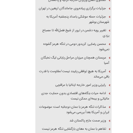
گفتگوی تلفنی وزیران خارجه ترکیه و پاکستان
جزئیات برگزاری پیاده‌روی جاماندگان اربعین در تهران
جزئیات حمله موشکی بامداد پنجشنبه آمریکا به
شهرستان بوشهر
تغییر رویه دشمن در ترور از شیخ فضل‌الله تا مصباح
یزدی
محسن رضایی: کریدور دومی در تنگه هرمز گشوده
نمی‌شود
عربستان همچنان میزبان مراحل پایانی لیگ نخبگان
آسیا
آمریکا به هیچ توافقی پایبند نیست/مقاومت با قدرت
باقی می‌ماند
رایزنی وزیر امور خارجه ایتالیا با عراقچی
ادامه حیات بنگاه‌های اقتصادی بدون حمایت جدی
مالیاتی و بیمه‌ای ممکن نیست
مذاکرات تنگه هرمز با عمان دوجانبه است؛ موضوعات
ایران و آمریکا بعداً بررسی می‌شود
وزیر صمت عازم پاکستان شد
تفاهم با عمان به معنای بازگشایی تنگه هرمز نیست