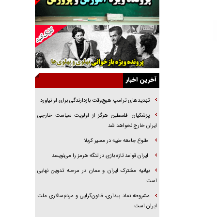
جنجال پزشکان تقلبی در صنعت زیبایی
یهودی‌ها در ادبیات داستانی اروپا؛ از شکسپیر تا
دیکنز
گفت‌وگو با خواهر یکی از شهدای جنگ رمضان/
خواهرم فرمانده جهادی و اهل خدمت بی‌منت بود
جزئیات شکنجه‌هایم فراتر از آن است که در بیان
آخرین اخبار
بگنجد!
گزارش «جوان» از قوانین سخت‌گیرانه ۶ قاره در
تهدید‌های ترامپ هیچ‌وقت بازدارندگی برای او نیاورد
برابر یورش به پاسگاه‌های پلیس
پزشکیان: فلسطین هرگز از اولویت سیاست خارجی
تحلیل ابعاد پیام رهبر انقلاب به حزب‌الله/ مقاومت
ایران خارج نخواهد شد
نقشه راه آینده غرب آسیا
طلوع جامعه طیبه در مسیر کربلا
گفت‌و‌گو اختصاصی با همسر فرمانده شهید حزب‌الله
ایران قواعد تازه بازی در تنگه هرمز را می‌نویسد
لبنان/ هر شبش شب قدر بود
بیانیه مشترک ایران و عمان در مرحله تدوین نهایی
است
مشروطه نماد بیداری، قانون‌گرایی و مردم‌سالاری ملت
ایران است