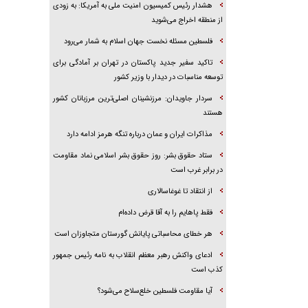
هشدار رئیس کمیسیون امنیت ملی به آمریکا: به زودی
از منطقه اخراج می‌شوید
فلسطین مسئله نخست جهان اسلام به شمار می‌رود
تاکید سفیر جدید پاکستان در تهران بر آمادگی برای
توسعه مناسبات در دیدار با وزیر کشور
سردار جاویدان: مرزنشینان اصلی‌ترین مرزبانان کشور
هستند
مذاکرات ایران و عمان درباره تنگه هرمز ادامه دارد
ستاد حقوق بشر: روز حقوق بشر اسلامی نماد مقاومت
در برابر غرب است
از انتقاد تا غوغاسالاری
فقط پاهایم را به آقا قرض داده‌ام
هر خطای محاسباتی پایانش گورستان متجاوزان است
ادعای واکنش رهبر معظم انقلاب به نامه رئیس جمهور
کذب است
آیا مقاومت فلسطین خلع‌سلاح می‌شود؟