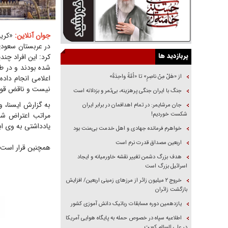
جوان آنلاین:
در عربستان سعودی 
پربازدید ها
کرد: این افراد چن
شده بودند و در ط
از «هَلْ مِنْ ناصِرٍ» تا «اُمَّةً واحِدَةً»
اعلامی انجام داده
نیست و ناقض قواعد
جنگ با ایران جنگی پرهزینه، بی‌ثمر و بزدلانه است
به گزارش ایسنا، 
جان مرشایمر: در تمام اهدافمان در برابر ایران
شکست خوردیم!
مراتب اعتراض شد
یادداشتی به وی ابل
خواهرم فرمانده جهادی و اهل خدمت بی‌منت بود
اربعین مصداق قدرت نرم است
همچنین قرار است 
هدف بزرگ دشمن تغییر نقشه خاورمیانه و ایجاد
اسرائیل بزرگ است
‌خروج ۲ میلیون زائر از مرز‌های زمینی اربعین/ افزایش
بازگشت زائران
یازدهمین دوره مسابقات رباتیک دانش آموزی کشور
اطلاعیه سپاه در خصوص حمله به پایگاه هوایی آمریکا
در علی السالم کویت