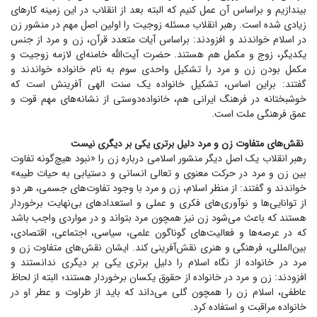
بیندازیم و براساس آن عمل کنیم که البته بعد از انقلاب در این زمینه کار‌های
زیادی شده است. رهبر انقلاب مسئله زوجیت را اولین اصل مهم در منشور زن
در اسلام خواندند و افزودند: براساس آیات متعدد قرآن، زن و مرد از جنس
یکدیگر، زوج و مکمل هم هستند. حضرت آیت‌الله خامنه‌ای لازمه زوجیت و
مکمل بودن زن و مرد را تشکیل واحدی سوم به نام خانواده خواندند و
گفتند: براین اساس، تشکیل خانواده یک سنت الهی آفرینش است که
خوشبختانه در فرهنگ ایرانی هم، خانواده‌دوستی از نشانه‌های مهم قوت و
عمق فرهنگی ملت است.
نقش‌های متفاوت زن و مرد
دلیل برتری یکی بر دیگری نیست
رهبر انقلاب یک اصل دیگر منشور اسلامی درباره زن را «نبود هیچ‌گونه تفاوت
بین زن و مرد در حرکت معنوی و تعالی انسانی و دستیابی به حیات طیبه»
خواندند و گفتند: از منظر اسلام، زن و مرد با وجود تفاوت‌های جسمی، هر دو
از توانایی‌ها و نوآوری‌های فکری و عملی و استعداد‌های بی‌نهایت برخوردار
هستند که باعث می‌شود زن نیز همچون مرد بتواند و در مواردی واجب باشد
که در عرصه‌ها و فعالیت‌های گوناگون علمی، سیاسی، اجتماعی، اقتصادی،
بین‌المللی، فرهنگی و هنری نقش‌آفرینی کند. ایشان نقش‌های متفاوت زن و
مرد در خانواده از نگاه اسلام را دلیل برتری یکی بر دیگری ندانستند و
افزودند: زن و مرد در خانواده از حقوق یکسان برخوردار هستند؛ البته از لحاظ
عاطفی، اسلام زن را همچون گلی می‌داند که باید از طراوت و عطر او در
خانواده مراقبت و استفاده کرد.