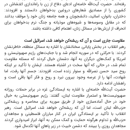
رفته‌‎اند. حضرت آیت‌الله خامنه‌ای ادعای دفاع از زن با راه‌اندازی اغتشاش در
کشوری را از مصادیق شعار‌های دروغین بدخواهان دانستند و افزودند:
دختران، بانوان، اساتید، دانشجویان و همه جامعه زنان خود را موظف بدانند
که در مقابل وسوسه‌ها و شیوه‌های موذیانه و جنگ نرم بدخواهان برای
انحراف از ارزش‌ها در مسائل زنان، اهتمام کافی داشته باشند.
مقاومت جاری است و آن که ریشه‌کن خواهد شد، اسرائیل است
رهبر انقلاب در بخش پایانی سخنانشان با اشاره به مسائل منطقه، خاطرنشان
کردند: با حرکتی که در سوریه انجام شد و با جنایت‌های رژیم صهیونیستی و
امریکا و کمک‌های دیگران به آنها، دشمنان خیال کردند که مسئله مقاومت
تمام شد، در حالی که آنها سخت در اشتباه هستند. ایشان با تأکید بر اینکه
روح سید حسن نصرالله و سنوار زنده است، افزودند: جسم آنها رفت، اما
شهادت، آنها را از عرصه وجود بیرون نبرد و روح و فکر آنها باقی است و
راهشان ادامه دارد.
حضرت آیت‌الله خامنه‌ای با اشاره به ایستادگی غزه در برابر حملات روزانه
صهیونیست‌ها و استمرار مقاومت لبنان، گفتند: رژیم صهیونیستی به خیال
خود در حال آماده‌سازی خود از طریق سوریه برای محاصره و ریشه‌کنی
حزب‌الله لبنان است، اما آن که ریشه‌کن خواهد شد، اسرائیل است. رهبر
انقلاب با تأکید بر ایستادگی ایران در کنار مبارزان فلسطینی و مجاهدان
حزب‌الله و تداوم هرگونه حمایت و کمک ممکن به آنها، ابراز امیدواری کردند
مجاهدان روزی را ببینند که دشمن خبیث در زیر پا‌های آنها لگدمال شود.