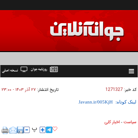
روزنامه جوان
نسخه اصلی
Toggle
navigation
کد خبر:
1271327
تاریخ انتشار:
۲۷ آذر ۱۴۰۳ - ۲۳:۰۰
لینک کوتاه:
سیاست
اخبار کلی
»