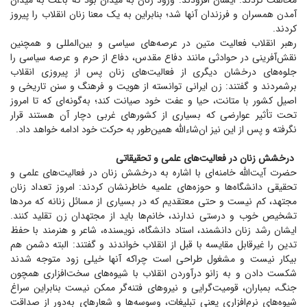
مخالفت کردند. ایشان افزودند: ورود زنان به میدان بود که باعث به میدان
آمدن همسران و فرزندان آنها شد؛ بنابراین به یک معنا زنان انقلاب را پیروز
کردند.
رهبر انقلاب فعالیت متین در عرصه‌های سیاسی و بین‌المللی و همچنین
نقش‌آفرینی در حوادثی مانند دفاع مقدس، دفاع از حرم و عرصه سیاسی را
جلوه‌های درخشان دیگری از فعالیت‌های زنان پس از پیروزی انقلاب
برشمردند و گفتند: زن ایرانی توانسته از هویت و فرهنگ و سنن تاریخی و
اصیل کشور با متانت، حیا و عفت خود صیانت کند؛ به‌گونه‌ای که تا امروز
تحت تأثیر عوارضی که بسیاری از کشور‌های غربی دچار آن هستند قرار
نگرفته و پس از این نیز ان‌شاءالله همین‌طور به حرکت خود ادامه خواهد داد.
درخشش زنان در فعالیت‌های علمی و تحقیقاتی
حضرت آیت‌الله خامنه‌ای با اشاره به درخشش زنان در فعالیت‌های علمی و
تحقیقی دانشگاه‌ها و حوزه‌های علمیه خاطرنشان کردند: امروز تعداد زنان
مجتهد، کم نیست و حتی معتقدیم که در بسیاری از مسائل زنانه که مرد‌ها
تشخیص خوب و درستی ندارند، خانم‌ها باید از مجتهدان زن تقلید کنند.
ایشان رشد زنان دانشمند، استاد دانشگاه، نویسنده، شاعر و هنرمند با حفظ
تدین را غیرقابل مقایسه با قبل از انقلاب خواندند و گفتند: البته دشمن هم
بیکار نیست و مشغول طراحی است چراکه آنها خیلی زود متوجه شدند
شکست دادن و به زانو درآوردن انقلاب با شیوه‌های سخت‌افزاری همچون
جنگ، بمباران، قومیت‌گرایی و نیرو‌های فتنه‌گر ممکن نیست بنابراین سراغ
شیوه‌های نرم‌افزاری یعنی تبلیغات، وسوسه‌ها و شعار‌های به‌دور از صداقت