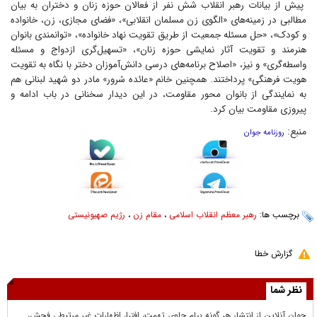
پیش از بیانات رهبر انقلاب شش نفر از فعالان حوزه زنان و دختران به بیان
مطالبی در زمینه‌های «الگوی زن مسلمان انقلابی»، «فضای مجازی، زن، خانواده
و کودک»، «حل مسئله جمعیت از طریق تقویت نهاد خانواده»، «توانمندی بانوان
هنرمند و تقویت آثار نمایشی حوزه زنان»، «تسهیل‌گری ازدواج و مسئله
واسطه‌گری» و نیز، «اصلاح برنامه‌های درسی دانش‌آموزان دختر با نگاه به تقویت
هویت فرهنگی» پرداختند. همچنین خانم «عائده سُرور» مادر دو شهید لبنانی هم
به نمایندگی از بانوان محور مقاومت، در این دیدار سخنانی در باب ادامه و
پیروزی مقاومت بیان کرد.
منبع:
روزنامه جوان
برچسب ها:
رهبر معظم انقلاب اسلامی
،
مقام زن
،
رژیم صهیونیستی
گزارش خطا
نظر شما
جوان آنلاين از انتشار هر گونه پيام حاوي تهمت، افترا، اظهارات غير مرتبط ، فحش،