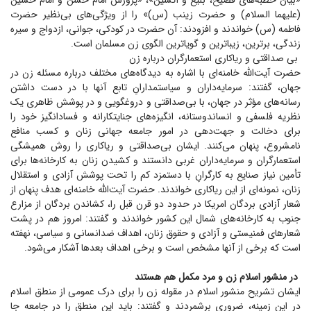
«بیان خطبه‌های فصیح، بلیغ و آتشین»، «پرورش امام حسن و امام حسین
(علیهما السلام) و حضرت زینب (س)» را از ویژگی‌های بی‌نظیر حضرت
فاطمه (س) خواندند و افزودند: آن حضرت در کودکی، جوانی، ازدواج و سیره
زندگی، برترین، زیباترین و گویاترین الگوی زن مسلمان است.
بی صداقتی و ریاکاری استعمارگران درباره زن
حضرت آیت‌الله خامنه‌ای با اشاره به دیدگاه‌های مختلف درباره مسئله زن در
جهان، گفتند: سرمایه‌داران و سیاستمدارانِ تابع آنها با در دست داشتن
رسانه‌های مؤثر در جهان، با بی‌صداقتی و دروغگویی و در پوشش ظاهری یک
نظریه فلسفی و انساندوستانه، انگیزه‌های جنایتکارانه و فسادانگیز خود را
برای دخالت و جهت‌دهی در امور جامعه جهانی زنان و کسب منافع
نامشروع، پنهان می‌کنند. ایشان بی‌صداقتی و ریاکاری را روش همیشگی
استعمارگران و سرمایه‌داران غربی دانستند و کشیدن زنان به کارخانه‌ها برای
تأمین نیاز صنایع به کارگرانِ با دستمزد کم را تحت پوشش آزادی و استقلال
زنان، نمونه‌ای از این ریاکاری خواندند. حضرت آیت‌الله خامنه‌ای هدف پنهان از
شعار آزادی بردگان امریکا در حدود دو قرن قبل را، کشاندن بردگان از مزارع
جنوب به کارخانه‌های شمال این کشور خواندند و گفتند: امروز هم در پشت
شعار‌های فمنیستی و آزادی و حقوق زنان، اهداف ضدانسانی و سیاسی، نهفته
است که برخی از آنها مشخص است و برخی اهداف بعد‌ها آشکار می‌شود.
در منشور اسلام زن و مرد مکمل هم هستند
ایشان تشریح منشور اسلام در مقوله زن را برای درک عمومی از منطق اسلام
در این زمینه، ضروری برشمردند و گفتند: باید این منطق را در جامعه جا