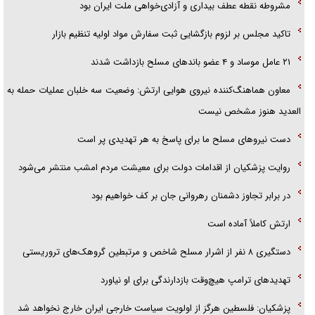
مشروطه نقطه عطف بیداری و آزادی‌خواهی ملت ایران بود
پلیس
تاکید مجلس بر لزوم بازگشایی ثبت سفارش مواد اولیه تنظیم بازار
تحلیل ابعاد پیام رهبر انقلاب به حزب‌الله/ مقاومت نقشه راه آینده غرب آسیا
۲۱ عامل موساد و ۴ عضو باند‌های مسلح بازداشت شدند
معاون هماهنگ‌کننده نیروی هوایی ارتش: وضعیت سه خلبان عملیات حمله به
العدید هنوز مشخص نیست
دست نیرو‌های مسلح ما برای پاسخ به هر تهدیدی پر است
روایت پزشکیان از اقدامات دولت برای معیشت مردم امشب منتشر می‌شود
در برابر تجاوز دشمنان رهروانی جان بر کف خواهیم بود
ارتش کاملاً آماده است
دستگیری ۸ نفر از اشرار مسلح شاخص و مرتبطین گروهک‌های تروریستی
تهدید‌های ترامپ هیچ‌وقت بازدارندگی برای او نیاورد
پزشکیان: فلسطین هرگز از اولویت سیاست خارجی ایران خارج نخواهد شد