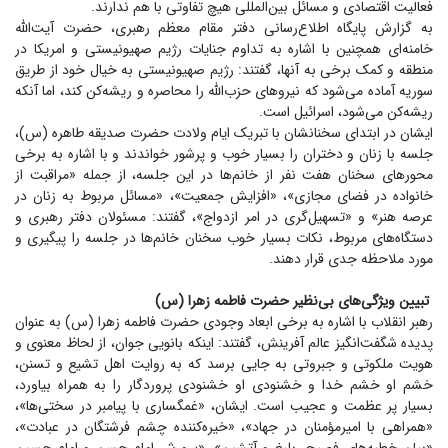
فعالیت اقتصادی و مسائل بین‌المللی هیچ تفاوتی با هم ندارند.
به گزارش پایگاه اطلاع‌رسانی دفتر مقام معظم رهبری، حضرت آیت‌الله
خامنه‌ای همچنین با اشاره به تداوم جنایات رژیم صهیونیستی و امریکا در
منطقه و کمک برخی به آنها، گفتند: رژیم صهیونیستی به خیال خود از طریق
سوریه آماده می‌شود که نیرو‌های حزب‌الله را محاصره و ریشه‌کن کند، اما آنکه
ریشه‌کن می‌شود، اسرائیل است.
ایشان در ابتدای سخنانشان با تبریک ایام ولادت حضرت صدیقه طاهره (س)،
جلسه با زنان و دختران را بسیار خوب و پرشور خواندند و با اشاره به برخی
محور‌های سخنان هفت نفر از خانم‌ها در این جلسه، از جمله «مراقبت از
خانواده در فضای مجازی»، «افزایش جمعیت»، «مسائل مربوط به زنان در
عرصه هنر» و «تسهیل‌گری در امر ازدواج»، گفتند: مسئولان دفتر رهبری و
دستگاه‌های مربوط، نکات بسیار خوب سخنان خانم‌ها در جلسه را پیگیری و
مورد ملاحظه جدی قرار دهند.
تبیین ویژگی‌های بی‌نظیر حضرت فاطمه زهرا (س)
رهبر انقلاب با اشاره به برخی ابعاد وجودی حضرت فاطمه زهرا (س) به عنوان
پدیده شگفت‌انگیز عالم آفرینش، گفتند: اینکه بانویی جوان، از لحاظ معنوی و
هویت ملکوتی و جبروتی به جایی برسد که به روایت اهل تشیع و تسنن،
خشم او خشم خدا و خشنودی او خشنودی پروردگار را به همراه بیاورد،
بسیار پر عظمت و عجیب است. ایشان، «غمگساری با پیامبر در سختی‌ها»،
«همراهی با امیرمؤمنان در جهاد»، «خیره‌کننده چشم فرشتگان در عبادت»،