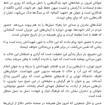
جوانان امروز، بر شانه‌های خود یادگار‌هایی را حمل می‌کنند که روزی در خط
مقدم ایستادند تا آرامش و امنیت میهن حفظ شود. هر تابوت، کتابی ناگفته از
فداکاری است و عنوان هر «شهید گمنام» که بر سنگ‌ها حک می‌شود، نشان از
قلب‌هایی دارد که برای وطن تپیدند.
اشک‌های مادران و صدای «یا زهرا» نسل‌ها را به هم پیوند می‌دهد. حضور
مردم در کنار تابوت‌ها، عهدی دوباره با آرمان‌های این عزیزان است؛ گمنامانی
که فقط با خدا معامله کردند و برای همیشه در دل تاریخ جاودان شدند.
مردم با حضور خود پیام دادند که این خاک، با خون شهیدانش زنده است و تا
زمانی که نفس می‌کشد، در برابر ظلم و بی‌عدالتی خواهد ایستاد
این تشییع، بار دیگر یادآور این حقیقت است که آزادی و استقلال این خاک، با
خون مردانی نوشته شده است که خود را نادیده گرفتند تا وطن سربلند بماند.
امروز تهران، با دل‌هایی پر از غم و افتخار، شهیدانش را بدرقه و به جهان اعلام
می‌کند که این آب و خاک تا همیشه مدیون خون شهداست. خیابان‌های
اطراف دانشگاه تهران پر از قدم‌های عاشقانی است که برای آخرین وداع
آمده‌اند. پیر و جوان با هر گرایش و سلیقه‌ای در این صبح سرد پاییزی، با
دل‌هایی سرشار از ارادت، به استقبال شهدای گمنام رفته‌اند. حضور نوجوانان،
جوانان و دختران نشان داد که فرهنگ ایثار و شهادت نسل به نسل منتقل
شده است.
حس و حال جمعیتی که امروز مثل همیشه در صحنه حاضر دفاع از ارزش‌ها