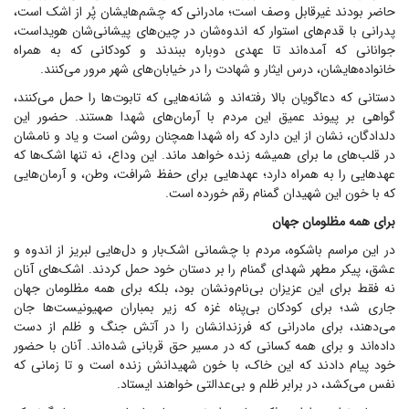
حاضر بودند غیرقابل وصف است؛ مادرانی که چشم‌هایشان پُر از اشک است،
پدرانی با قدم‌های استوار که اندوه‌شان در چین‌های پیشانی‌شان هویداست،
جوانانی که آمده‌اند تا عهدی دوباره ببندند و کودکانی که به همراه
خانواده‌هایشان، درس ایثار و شهادت را در خیابان‌های شهر مرور می‌کنند.
دستانی که دعاگویان بالا رفته‌اند و شانه‌هایی که تابوت‌ها را حمل می‌کنند،
گواهی بر پیوند عمیق این مردم با آرمان‌های شهدا هستند. حضور این
دلدادگان، نشان از این دارد که راه شهدا همچنان روشن است و یاد و نامشان
در قلب‌های ما برای همیشه زنده خواهد ماند. این وداع، نه تنها اشک‌ها که
عهد‌هایی را به همراه دارد؛ عهد‌هایی برای حفظ شرافت، وطن، و آرمان‌هایی
که با خون این شهیدان گمنام رقم خورده است.
برای همه مظلومان جهان
در این مراسم باشکوه، مردم با چشمانی اشک‌بار و دل‌هایی لبریز از اندوه و
عشق، پیکر مطهر شهدای گمنام را بر دستان خود حمل کردند. اشک‌های آنان
نه فقط برای این عزیزان بی‌نام‌ونشان بود، بلکه برای همه مظلومان جهان
جاری شد؛ برای کودکان بی‌پناه غزه که زیر بمباران صهیونیست‌ها جان
می‌دهند، برای مادرانی که فرزندانشان را در آتش جنگ و ظلم از دست
داده‌اند و برای همه کسانی که در مسیر حق قربانی شده‌اند. آنان با حضور
خود پیام دادند که این خاک، با خون شهیدانش زنده است و تا زمانی که
نفس می‌کشد، در برابر ظلم و بی‌عدالتی خواهند ایستاد.