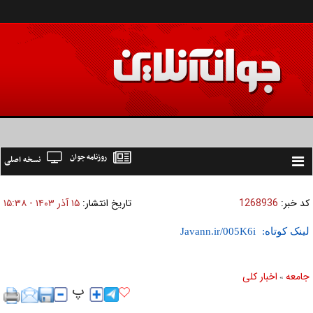
روزنامه جوان
نسخه اصلی
Toggle
navigation
کد خبر:
1268936
تاریخ انتشار:
۱۵ آذر ۱۴۰۳ - ۱۵:۳۸
لینک کوتاه:
جامعه
اخبار كلی
»