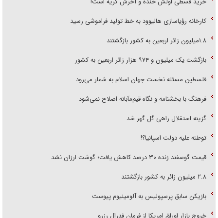
خرید قسطی اولش خنده و آخرش گریه است!
کارخانه رؤیاسازی هالیوود به خط تولید فراموشی رسید
۱.۸میلیون زائر اربعین به کشور بازگشتند
بازگشت یک میلیون و ۹۷۴ هزار زائر اربعین به کشور
فلسطین مسئله نخست جهان اسلام به شمار می‌رود
فرهنگ با بخشنامه و نگاه قیم‌مآبانه اصلاح نمی‌شود
گزینه استقلال راهی گل گهر شد
توطئه علیه دولت اسپانیا؟!
قیمت گوسفند زنده ۳۰ درصد کاهش یافت؛ گوشت ارزان نشد
۲.۸ میلیون زائر به کشور بازگشتند
بازیکن سابق پرسپولیس به آلومینیوم پیوست
خروج بازار اوراق امریکا از فرمان فدرال رزرو