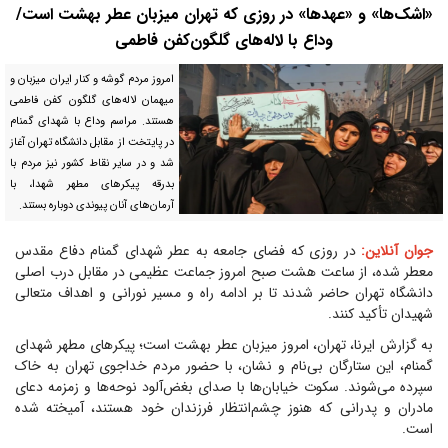
«اشک‌ها» و «عهدها» در روزی که تهران میزبان عطر بهشت است/
وداع با لاله‌های گلگون‌کفن فاطمی
امروز مردم گوشه و کنار ایران میزبان و
میهمان لاله‌های گلگون کفن فاطمی
هستند. مراسم وداع با شهدای گمنام
در پایتخت از مقابل دانشگاه تهران آغاز
شد و در سایر نقاط کشور نیز مردم با
بدرقه پیکر‌های مطهر شهدا، با
آرمان‌های آنان پیوندی دوباره بستند.
جوان آنلاین:
در روزی که فضای جامعه به عطر شهدای گمنام دفاع مقدس
معطر شده، از ساعت هشت صبح امروز جماعت عظیمی در مقابل درب اصلی
دانشگاه تهران حاضر شدند تا بر ادامه راه و مسیر نورانی و اهداف متعالی
شهیدان تأکید کنند.
به گزارش ایرنا، تهران، امروز میزبان عطر بهشت است؛ پیکر‌های مطهر شهدای
گمنام، این ستارگان بی‌نام و نشان، با حضور مردم خداجوی تهران به خاک
سپرده می‌شوند. سکوت خیابان‌ها با صدای بغض‌آلود نوحه‌ها و زمزمه دعای
مادران و پدرانی که هنوز چشم‌انتظار فرزندان خود هستند، آمیخته شده
است.