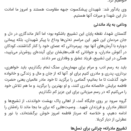
خواهیم کرد.
وی یادآور شد: شهیدان پیشکسوت جبهه مقاومت هستند و امروز ما امانت
دار این شهدا و میراث آنها هستیم.
وداعی به یاد ماندنی
گلستان شهدا، نقطه پایان این تشییع باشکوه بود؛ اما آغاز ماندگاری در دل و
جان مردمان این شهر. این مراسم نه‌تن‌ها وداع با پیکر شهیدان، بلکه پیمانی
دوباره با آرمان‌های آنها بود. پیرمردانی که عصای خود را کنار گذاشتند، کودکان
در آغوش مادران، و جوانانی که قلب‌هایشان برای آینده‌ای روشن‌تر می‌تپید،
همگی در این تشییع، فریاد عشق و وفاداری سر دادند.
باید به رسم ادب و مرام برای مهمان‌مان سنگ تمام بگذاریم، باید خواهری،
برداری، پدری و مادری کنیم برای او. آنها که از جان و مال و زندگی و خانواده
خود گذشت تا ما بمانیم؛ گمنامی را برگزید تا خود مادر عالمیان یعنی حضرت
فاطمه برایش خالصانه مادری کنند، و او بهترین را برگزید و ما هم تلاش خود
را می‌کنیم که در رسم میزبانی برای این عزیز کم نگذاریم.
گروه سرود بر روی جایگاه آمد، از اهالی پاک بهشت خواندند، از تشیع‌ها و
انتظار مادران و فرزندان شهید… وصیت‌هایی که برای ما بجا ماند تا راه‌شان را
ادامه دهیم، و خلاصه که سرباز فاطمه امروز خوش برگشته‌اند، با نور و
عطرتی از دیار کربلا.
تشییع مادرانه؛ چراغی برای نسل‌ها