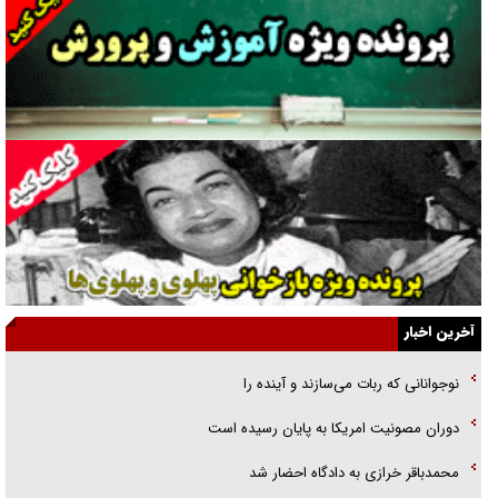
انگشت‌های پا شناسایی کردیم
نسلی که آنلاین الگو می‌گیرد
گفت‌وگو با آیت‌الله جاودان/ جفای مخالفان مکانت معنوی رهبر شهید را
ارتقا می‌داد
راننده مست به قانون می‌خندد
همه آقای دوربینی شده‌ایم!
قصه ناتمام سرویس مدارس
آخرین اخبار
آیا مقاومت فلسطین خلع‌سلاح می‌شود؟
نوجوانانی که ربات می‌سازند و آینده را
الگوی وحدت‌آفرین در ادراک سیاست خارجی
دوران مصونیت امریکا به پایان رسیده است
گفتگوی دکتر اخوان مدیرمسئول روزنامه جوان با برنامه تلویزیونی «نبرد
محمدباقر خرازی به دادگاه احضار شد
هرمز»