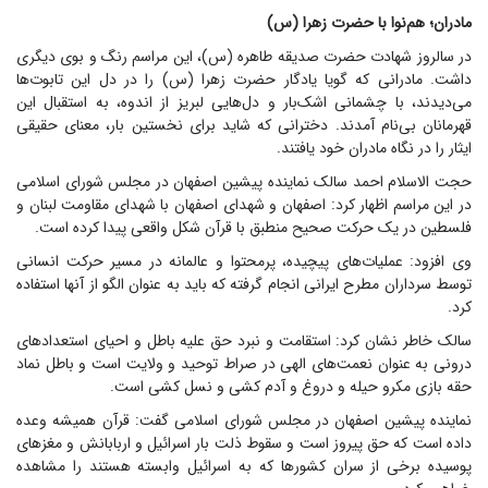
مادران؛ هم‌نوا با حضرت زهرا (س)
در سالروز شهادت حضرت صدیقه طاهره (س)، این مراسم رنگ و بوی دیگری
داشت. مادرانی که گویا یادگار حضرت زهرا (س) را در دل این تابوت‌ها
می‌دیدند، با چشمانی اشک‌بار و دل‌هایی لبریز از اندوه، به استقبال این
قهرمانان بی‌نام آمدند. دخترانی که شاید برای نخستین بار، معنای حقیقی
ایثار را در نگاه مادران خود یافتند.
حجت الاسلام احمد سالک نماینده پیشین اصفهان در مجلس شورای اسلامی
در این مراسم اظهار کرد: اصفهان و شهدای اصفهان با شهدای مقاومت لبنان و
فلسطین در یک حرکت صحیح منطبق با قرآن شکل واقعی پیدا کرده است.
وی افزود: عملیات‌های پیچیده، پرمحتوا و عالمانه در مسیر حرکت انسانی
توسط سرداران مطرح ایرانی انجام گرفته که باید به عنوان الگو از آنها استفاده
کرد.
سالک خاطر نشان کرد: استقامت و نبرد حق علیه باطل و احیای استعداد‌های
درونی به عنوان نعمت‌های الهی در صراط توحید و ولایت است و باطل نماد
حقه بازی مکرو حیله و دروغ و آدم کشی و نسل کشی است.
نماینده پیشین اصفهان در مجلس شورای اسلامی گفت: قرآن همیشه وعده
داده است که حق پیروز است و سقوط ذلت بار اسرائیل و اربابانش و مغز‌های
پوسیده برخی از سران کشور‌ها که به اسرائیل وابسته هستند را مشاهده