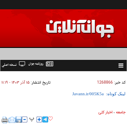
روزنامه جوان
نسخه اصلی
Toggle
navigation
کد خبر:
1268866
تاریخ انتشار:
۱۵ آذر ۱۴۰۳ - ۱۱:۱۹
لینک کوتاه:
جامعه
اخبار كلی
»