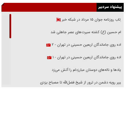
پیشنهاد سردبیر
بازتاب روزنامه جوان ۱۵ مرداد در شبکه خبر
امام حسین (ع) کشته سیرت‌های عصر جاهلی شد
پیاده روی جاماندگان اربعین حسینی در تهران - ۲
پیاده روی جاماندگان اربعین حسینی در تهران - ۱
فریاد‌ها و ناله‌های دوستان مبارزدلم را آتش می‌زد
تغییر رویه دشمن در ترور از شیخ فضل‌الله تا مصباح یزدی
خرید قسطی اولش خنده و آخرش گریه است!
فوتبال و آن «بالا»!
راهبرد غافلگیری با نسل جدید پهپاد‌ها