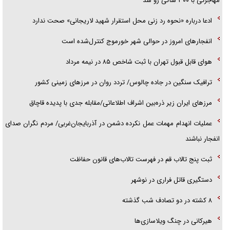
مهاجرتی با ۳۰۰ شاکی رو شد
ادعا درباره «نحوه رد زنی محل استقرار شهید لاریجانی» صحت ندارد
انفجار‌های امروز در حوالی شهر خورموج کنترل‌شده است
هوای قابل قبول تهران با ثبت شاخص ۸۵ در نیمه مرداد
ترافیک سنگین در جاده چالوس/ تردد روان در مرز‌های زمینی کشور
مرز‌های ایران زیر ذره‌بین اشراف اطلاعاتی/مقابله جدی با پدیده قاچاق
عملیات انهدام مهمات عمل نکرده دشمن در آذربایجان‌غربی/ مردم نگران صدای
انفجار نباشند
ثبت پنج تالاب قم در فهرست تالاب‌های قانون حفاظت
دستگیری قاتل فراری در نوشهر
۸ کشته در دو تصادف شب گذشته
هیرکانی در چنگ ویلاسازی‌ها