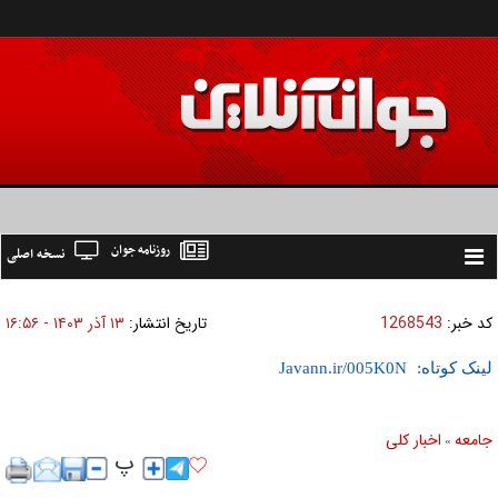
روزنامه جوان
نسخه اصلی
Toggle
navigation
کد خبر:
1268543
تاریخ انتشار:
۱۳ آذر ۱۴۰۳ - ۱۶:۵۶
لینک کوتاه:
جامعه
اخبار كلی
»