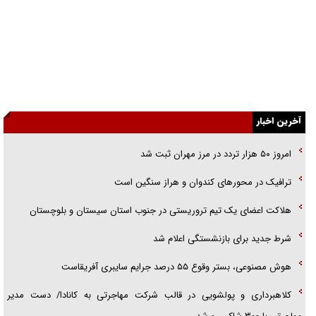
جنجال پزشکان تقلبی در صنعت زیبایی
یهودی‌ها در ادبیات داستانی اروپا؛ از شکسپیر تا دیکنز
گفت‌وگو با خواهر یکی از شهدای جنگ رمضان/ خواهرم فرمانده جهادی و
اهل خدمت بی‌منت بود
آخرین اخبار
جزئیات شکنجه‌هایم فراتر از آن است که در بیان بگنجد!
امروز ۵۰ هزار تردد در مرز مهران ثبت شد
گزارش «جوان» از قوانین سخت‌گیرانه ۶ قاره در برابر یورش به پاسگاه‌های
پلیس
ترافیک در محور‌های کندوان و هراز سنگین است
تحلیل ابعاد پیام رهبر انقلاب به حزب‌الله/ مقاومت نقشه راه آینده غرب آسیا
هلاکت اعضای یک تیم تروریستی در جنوب استان سیستان و بلوچستان
شرط جدید برای بازنشستگی اعلام شد
هوش مصنوعی، بستر وقوع ۵۵ درصد جرایم سایبری آفریقاست
کلاهبرداری و پولشویی در قالب شرکت مهاجرتی به کانادا/ دست مدیر