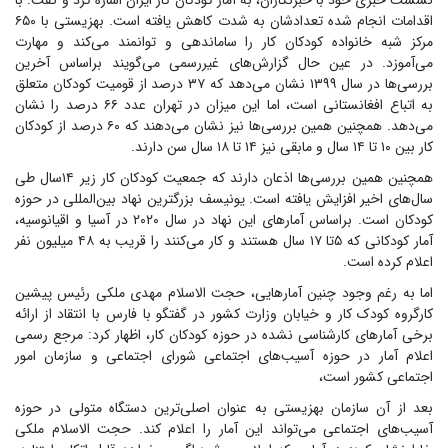
نشست خبری خود با خبرنگاران، به آمار کودکان کار ایران اشاره کرد و گفت: با
اقدامات انجام شده تعدادشان به شدت کاهش یافته است. بهزیستی با ۶۵۰
مرکز شبه خانواده کودکان کار را ساماندهی و توانمند می‌کند و مهارت
می‌آموزد. در عین حال گزارش‌های غیررسمی می‌گویند براساس آخرین
بررسی‌ها در سال ۱۳۹۹ نشان می‌دهد که ۳۷ درصد از قومیت کودکان متعلق
به اتباع افغانستانی است، اما این میزان در تهران عدد ۶۶ درصد را نشان
می‌دهد. همچنین همین بررسی‌ها نیز نشان می‌دهند که ۶۰ درصد از کودکان
کار بین ۱۰ تا ۱۴ سال و مابقی نیز ۱۴ تا ۱۸ سال سن دارند.
همچنین همین بررسی‌ها اذعان دارند که جمعیت کودکان کار زیر ۱۴سال طی
سال‌های اخیر افزایش یافته است. یونیسف بزرگترین نهاد بین‌المللی در حوزه
کودکان است. براساس آمار‌های این نهاد در سال ۲۰۲۰ در آسیا و اقیانوسیه،
آمار کودکانی که ۵تا ۱۷ سال هستند و کار می‌کنند را قریب به ۴۸ میلیون نفر
اعلام کرده است.
اما به رغم وجود چنین آمار‌هایی، حجت الاسلام مهدی ملکی رئیس پیشین
کارگروه کودک کار و خیابان وزارت کشور در گفتگو با فارس با انتقاد از ارائه
برخی آمار‌های کارشناسی نشده در حوزه کودکان کار، اظهار کرد: مرجع رسمی
اعلام آمار در حوزه آسیب‌های اجتماعی شورای اجتماعی و سازمان امور
اجتماعی کشور است،
بعد از آن سازمان بهزیستی به عنوان اصلی‌ترین دستگاه متولی در حوزه
آسیب‌های اجتماعی می‌تواند این آمار را اعلام کند. حجت الاسلام ملکی