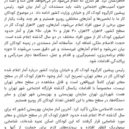
خاطرنشان کرد: هر آماری که اعلام می‌شود اگر می‌خواهد قابل اتکا و اعتنا در
حوزه آسیب‌های اجتماعی باشد باید مستندات آن آمار بیان شود. رئیس
پیشین کارگروه کودک کار و خیابان وزارت کشور ادامه داد: در موضوع کودکان
کار ما با تخمین‌ها و آمار‌های مختلفی روبرو هستیم و هر چند وقت یکبار از
سوی برخی از سوی افراد اعلام می‌شود، آمار‌های، چون ۱۴هزار کودک کار در
سطح کشور، ۱۶هزار، ۲۴هزار، ۳۰ هزار و ۷۰ هزار، ۲۵۰ هزار و آمار حدود
۱میلیون کودک کار از سوی افراد مختلف در دو سال گذشته اعلام شده است.
حجت الاسلام ملکی اضافه کرد: متأسفانه آمار مستندی در زمینه کودکان کار
بیان نمی‌شود و اعلام آمار‌های غیرمستند و غیر دقیق سبب می‌شوند تا حوزه
نظام برنامه‌ریزی، تصمیم‌گیری و اقدام و عمل، دستگاه‌ها دچار سردرگمی و
پراکندگی اقدامات شود.
رئیس پیشین کارگروه کودک کار و خیابان وزارت کشور درباره آمار اعلام شده
کودکان کار در معابر تهران، تصریح کرد: آمار وجود ۷۰هزار کودک کار در سطح
معابر تهران کاملاً غیرواقعی است و قابل مشاهده در سطح معابر تهران
نیست، مخصوصاً با اقدامات یکسال گذشته قرارگاه اجتماعی شهر تهران با
همت شهرداری تهران سازمان بهزیستی و بهزیستی شهر تهران و سایر
دستگاه‌ها، در سطح معابر با این کاهش تعداد کودکان کار روبرو هستیم.
حجت الاسلامی ملکی تأکید کرد: آخرین آمار سازمان بهزیستی کشور که برای
سال گذشته ۱۴۰۲ اعلام شده حدود ۱۶هزار کودک کار در سطح خیابان و معابر
مورد شناسایی قرار گرفتند که این کودکان اسکن عنبیه شده‌اند، شناسایی
بیموتریک اتفاق افتاده و پرونده‌های لازم برای حمایت از آنها و