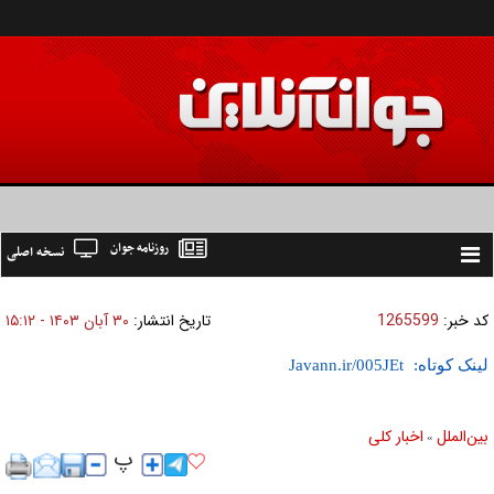
روزنامه جوان
نسخه اصلی
Toggle
navigation
کد خبر:
1265599
تاریخ انتشار:
۳۰ آبان ۱۴۰۳ - ۱۵:۱۲
لینک کوتاه:
بين‌الملل
اخبار كلی
»