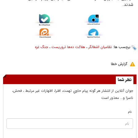
شدند.
برچسب ها:
نظامیان اشغالگر
،
هلاکت ده‌ها تروریست
،
جنگ غزه
گزارش خطا
نظر شما
جوان آنلاين از انتشار هر گونه پيام حاوي تهمت، افترا، اظهارات غير مرتبط ، فحش،
ناسزا و... معذور است
نام