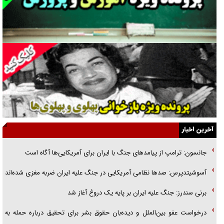
فوتبال و آن «بالا»!
راهبرد غافلگیری با نسل جدید پهپاد‌ها
جنجال پزشکان تقلبی در صنعت زیبایی
یهودی‌ها در ادبیات داستانی اروپا؛ از شکسپیر تا دیکنز
گفت‌وگو با خواهر یکی از شهدای جنگ رمضان/ خواهرم فرمانده جهادی و
اهل خدمت بی‌منت بود
جزئیات شکنجه‌هایم فراتر از آن است که در بیان بگنجد!
آخرین اخبار
گزارش «جوان» از قوانین سخت‌گیرانه ۶ قاره در برابر یورش به پاسگاه‌های
جانسون: ترامپ از پیامد‌های جنگ با ایران برای آمریکایی‌ها آگاه است
پلیس
آسوشیتدپرس: صد‌ها نظامی آمریکایی در جنگ علیه ایران ضربه مغزی شده‌اند
تحلیل ابعاد پیام رهبر انقلاب به حزب‌الله/ مقاومت نقشه راه آینده غرب آسیا
برنی سندرز: جنگ علیه ایران بر پایه یک دروغ آغاز شد
درخواست عفو بین‌الملل و دیده‌بان حقوق بشر برای تحقیق درباره حمله به