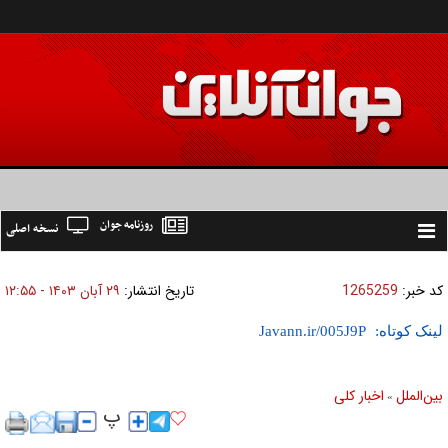
روزنامه جوان
نسخه اصلی
Toggle
navigation
کد خبر:
1265259
تاریخ انتشار:
۲۹ آبان ۱۴۰۳ - ۱۲:۵۵
لینک کوتاه:
بين‌الملل
اخبار كلی
»