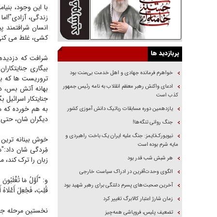
با این وجود، بنیا
انسان شرافتمند پ
کشی، غلط می کنی، ن
پربازدید ها
شرافت که دزدیده 
بیگاری جنایتکار
خواهرم فرمانده جهادی و اهل خدمت بی‌منت بود
تروریست ها که ب
ادعای واکنش رهبر معظم انقلاب به نامه رئیس جمهور
بهانه آتش بس، دم
کذب است
جنایتکار اسرائیل 
به هم خورده که م
یازدهمین دوره مسابقات رباتیک دانش آموزی کشور
دیگران شان، حتی ا
جنگ روانی تنگه‌ها!
نیویورک‌تایمز: جنگ علیه ایران یک باخت راهبردی و
خوش بینانه ترین 
مایه شرم بوده است
مُِردگی شان داد:"مَن ت
هر شبش شب قدر بود
زبان را ترک کند، مرد
الگوی وحدت‌آفرین در ادراک سیاست خارجی
و: "أَوَّلُ مَا تُغْلَبُونَ عَ
آخرین صحبت‌های پسرم دلتنگی برای رهبر شهید بود
قُلِبَ، فَجُعِلَ أَعْلَاهُ أَسْ
زمان شارژ اعتبار کالابرگ تغییر کرد
نخستین مرحله جهاد
تضعیف پلیس، فروپاشی همه‌چیز