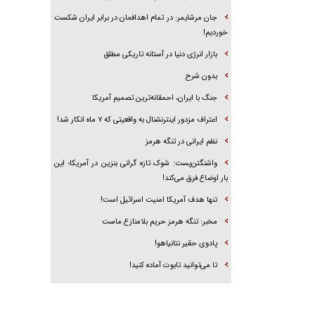
جان مرشایمر: در تمام اهدافمان در برابر ایران شکست
خوردیم!
بازار انرژی دنیا در آستانه تاریکی مطلق
بدون شرح
جنگ با ایران، احمقانه‌ترین تصمیم آمریکا
اعتراف مزدور اینترنشنال به واقعیتی که ۷ ماه انکار شد!
نظم ایرانی در تنگه هرمز
واشنگتن‌پست: شوک تازه گرانی بنزین در آمریکا؛ این
بار اوضاع فرق می‌کند!
تنها هدف آمریکا امنیت اسرائیل است!
مخبر: تنگه هرمز حریم بلامنازع ماست
پادوی حقیر نتانیاهو!
تا می‌توانید تابوت آماده کنید!