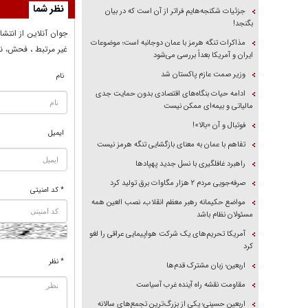
نظر شما
جزئیات شکنجه‌هایم فراتر از آن است که در بیان
بگنجد!
جوان آنلاين از انتشا
مذاکرات تنگه هرمز با عمان دوجانبه است؛ موضوعات
غير مرتبط ، فحش، نا
ایران و آمریکا بعداً بررسی می‌شود
وزیر صمت عازم پاکستان شد
نام
ادامه حیات بنگاه‌های اقتصادی بدون حمایت جدی
مالیاتی و بیمه‌ای ممکن نیست
فوتبال و آن «بالا»!
ایمیل
تفاهم با عمان به معنای بازگشایی تنگه هرمز نیست
راهبرد غافلگیری با نسل جدید پهپاد‌ها
صرفه‌جویی مردم ۲ هزار مگاوات برق تولید کرد
* کد امنیتی
مواضع حکیمانه رهبر معظم انقلاب، نصب العین همه
مسئولان نظام باشد
آمریکا تحریم‌های یک شرکت هواپیمایی عراقی را لغو
کرد
* نظر
اربعین؛ زبان مشترک قدم‌ها
مقاومت نقشه راه آینده غرب آسیاست
اربعین حسینی؛ یکی از بزرگ‌ترین تجمع‌های سالانه