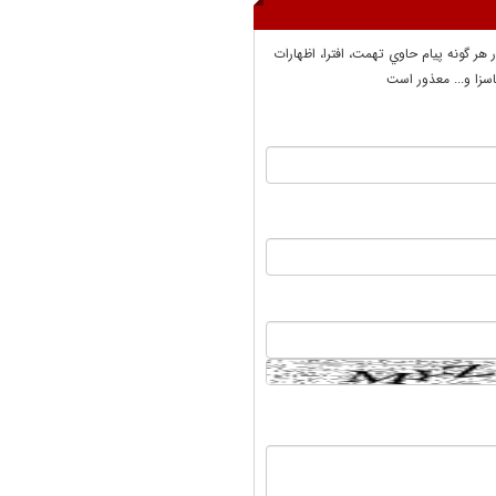
ر هر گونه پيام حاوي تهمت، افترا، اظهارات
سزا و... معذور است