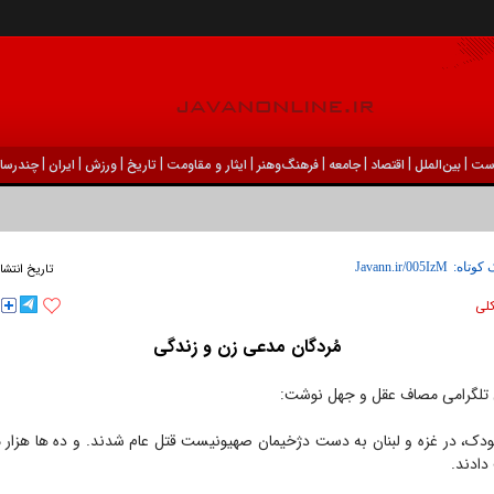
|
|
|
|
|
|
|
|
|
ست
بين‌الملل
اقتصاد
جامعه
فرهنگ‌و‌هنر
ایثار و مقاومت
تاریخ
ورزش
ايران
چندرسان
 کوتاه:
تاریخ انتشا
كلی
مُردگان مدعی زن و زندگی
ل تلگرامی مصاف عقل و جهل نوشت:
ودک، در غزه و لبنان به دست دژخیمان صهیونیست قتل عام شدند. و ده ها هزار ما
دادند.