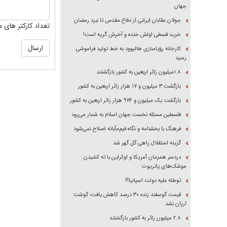
جهان
جولان عقابان ایرانی از دفاع مقدس تا نبرد رمضان
تعداد کارکتر های م
خرید قسطی اولش خنده و آخرش گریه است!
کارخانه رؤیاسازی هالیوود به خط تولید فراموشی
رسید
۱.۸میلیون زائر اربعین به کشور بازگشتند
بازگشت ۳ میلیون و ۱۷ هزار زائر اربعین به کشور
بازگشت یک میلیون و ۹۷۴ هزار زائر اربعین به کشور
فلسطین مسئله نخست جهان اسلام به شمار می‌رود
فرهنگ با بخشنامه و نگاه قیم‌مآبانه اصلاح نمی‌شود
گزینه استقلال راهی گل گهر شد
دردسر همزمان آمریکا و اوکراین با ته کشیدن
موشک‌های پاتریوت
توطئه علیه دولت اسپانیا؟!
قیمت گوسفند زنده ۳۰ درصد کاهش یافت؛ گوشت
ارزان نشد
۲.۸ میلیون زائر به کشور بازگشتند