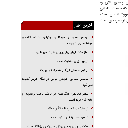
او جای بالای او،
یهودی‌ها در ادبیات داستانی اروپا؛ از شکسپیر تا
نامد، در حالی که نیست. نادانی
دیکنز
 صورت انسان است،
گفت‌وگو با خواهر یکی از شهدای جنگ رمضان/
س او، مرده‌ای است
خواهرم فرمانده جهادی و اهل خدمت بی‌منت بود
آخرین اخبار
جزئیات شکنجه‌هایم فراتر از آن است که در بیان
دردسر همزمان آمریکا و اوکراین با ته کشیدن
بگنجد!
موشک‌های پاتریوت
گزارش «جوان» از قوانین سخت‌گیرانه ۶ قاره در
آغاز جنگ ایران برای پایان قدرت آمریکا بود
برابر یورش به پاسگاه‌های پلیس
اربعین؛ زبان مشترک قدم‌ها
تحلیل ابعاد پیام رهبر انقلاب به حزب‌الله/ مقاومت
نقشه راه آینده غرب آسیا
اربعین حسینی (ع) از منظر فقه و روایت
محسن رضایی: کریدور دومی در تنگه هرمز گشوده
نمی‌شود
نیویورک‌تایمز: جنگ علیه ایران یک باخت راهبردی و
مایه شرم بوده است
از «هَلْ مِنْ ناصِرٍ» تا «اُمَّةً واحِدَةً»
اربعین مصداق قدرت نرم است
جنگ با ایران جنگی پرهزینه، بی‌ثمر و بزدلانه است