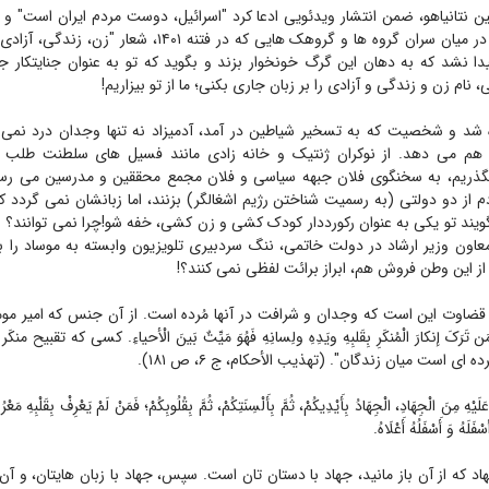
مین نتانیاهو، ضمن انتشار ویدئویی ادعا کرد "اسرائیل، دوست مردم ایران است"
زندگی، آزادی"!اما در میان سران گروه ها و گروهک هایی که در فتنه 
یدا نشد که به دهان این گرگ خونخوار بزند و بگوید که تو به عنوان جنایتکار 
ام زن و زندگی و آزادی را بر زبان جاری بکنی؛ ما از تو بیزاریم!
شد و شخصیت که به تسخیر شیاطین در آمد، آدمیزاد نه تنها وجدان درد نمی گ
ان هم می دهد. از نوکران ژنتیک و خانه زادی مانند فسیل های سلطنت طلب و
گذریم، به سخنگوی فلان جبهه سیاسی و فلان مجمع محققین و مدرسین می رسی
 از دو دولتی (به رسمیت شناختن رژیم اشغالگر) بزنند، اما زبانشان نمی گردد 
بگویند تو یکی به عنوان رکورددار کودک کشی و زن کشی، خفه شو!چرا نمی توانند؟ 
عاون وزیر ارشاد در دولت خاتمی، ننگ سردبیری تلویزیون وابسته به موساد را 
ز این وطن فروش هم، ابراز برائت لفظی نمی کنند؟!
قضاوت این است که وجدان و شرافت در آنها مُرده است. از آن جنس که امیر موم
َرَکَ إنکارَ الْمُنکَرِ بِقَلبِهِ ویَدِهِ ولِسانِهِ فَهُوَ مَیِّتٌ بَینَ الْأحیاءِ. کسی که تقبیح
ه ‏ای است میان زندگان". (تهذیب الأحکام، ج ۶، ص ۱۸۱).
لَیْهِ مِنَ الْجِهَادِ، الْجِهَادُ بِأَیْدِیکُمْ، ثُمَّ بِأَلْسِنَتِکُمْ، ثُمَّ بِقُلُوبِکُمْ؛ فَمَنْ لَمْ یَعْرِفْ بِقَلْبِهِ مَعْرُوف
فَلَهُ وَ أَسْفَلُهُ أَعْلَاهُ.
 که از آن باز مانید، جهاد با دستان تان است. سپس، جهاد با زبان هایتان، و آن گ