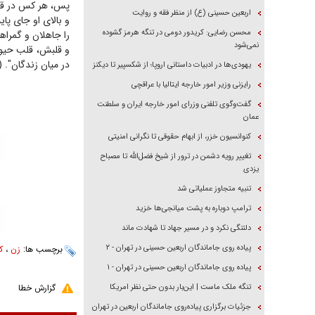
پس، هر کس در قلب 
اربعین حسینی (ع) از منظر فقه و روایت
محسن رضایی: کریدور دومی در تنگه هرمز گشوده
را جاهلان و گمراه
نمی‌شود
و قلبش، قلب حیوان؛
در میان زندگان". (نه
یهودی‌ها در ادبیات داستانی اروپا؛ از شکسپیر تا دیکنز
رایزنی وزیر امور خارجه ایتالیا با عراقچی
گفت‌وگوی تلفنی وزرای امور خارجه ایران و سلطنت
عمان
کنوانسیون خزر، از ابهام حقوقی تا نگرانی امنیتی
تغییر رویه دشمن در ترور از شیخ فضل‌الله تا مصباح
یزدی
تنبیه متجاوز عملیاتی شد
ترامپ دوباره به پشت میانجی‌ها خزید
دلتنگی نکرد و در مسیر جهاد تا شهادت ماند
پیاده روی جاماندگان اربعین حسینی در تهران - ۲
برچسب ها:
زن
،
ک
پیاده روی جاماندگان اربعین حسینی در تهران - ۱
تنگه ملک ماست | این‌بار بدون حتی نظر امریکا
گزارش خطا
جزئیات برگزاری پیاده‌روی جاماندگان اربعین در تهران