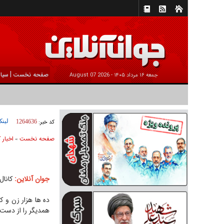
|
صفحه نخست
سیا
جمعه ۱۶ مرداد ۱۴۰۵ -
2026 August 07
لینک
کد خبر:
1264636
صفحه نخست
اخبار 
»
جوان آنلاین:
کانا
ده ها هزار زن و ک
همدیگر را از دست 