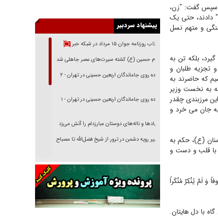
 و سپس گفت: "زن،
۱۴۰۱، شعار "زن، زندگی، آزادی" دادند، حتی یک
پیشنهاد سردبیر
جنگی و متهم نسل
بازتاب روزنامه جوان ۱۵ مرداد در شبکه خبر
یرد، بلکه تن به
امام حسین (ع) کشته سیرت‌های عصر جاهلی شد
 تجزیه طلبان و
پیاده روی جاماندگان اربعین حسینی در تهران - ۲
م که حاضرند به
که به نخست وزیر
این مرزبندی چقدر
پیاده روی جاماندگان اربعین حسینی در تهران - ۱
به جان می خرد و
فریاد‌ها و ناله‌های دوستان مبارزدلم را آتش می‌زد
نان (ع)، حکم به
تغییر رویه دشمن در ترور از شیخ فضل‌الله تا مصباح
یزدی
 منکَر با قلب و دست و
خرید قسطی اولش خنده و آخرش گریه است!
فوتبال و آن «بالا»!
اً وَ لَمْ یُنْکِرْ مُنْکَراً
راهبرد غافلگیری با نسل جدید پهپاد‌ها
جنجال پزشکان تقلبی در صنعت زیبایی
اه با دل هایتان.