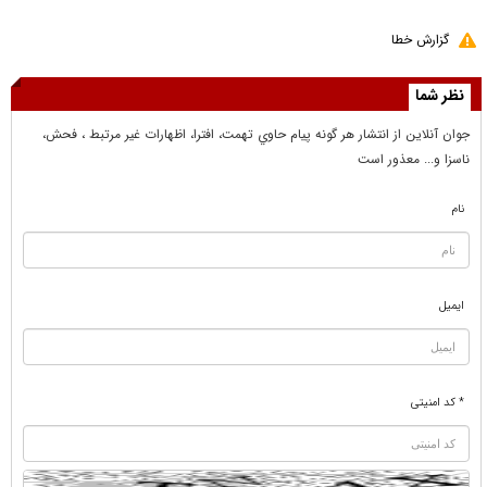
گزارش خطا
نظر شما
جوان آنلاين از انتشار هر گونه پيام حاوي تهمت، افترا، اظهارات غير مرتبط ، فحش،
ناسزا و... معذور است
نام
ایمیل
* کد امنیتی