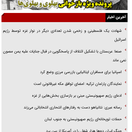
ارتقا می‌داد
آخرین اخبار
راننده مست به قانون می‌خندد
شهادت یک فلسطینی و زخمی شدن تعدادی دیگر در نوار غزه توسط رژیم
همه آقای دوربینی شده‌ایم!
اسرائیل
قصه ناتمام سرویس مدارس
صنعا: عربستان با تشکیل ائتلاف‌ از پاسخگویی در قبال جنایات علیه یمن مصون
آیا مقاومت فلسطین خلع‌سلاح می‌شود؟
نمی‌ ماند
اسپانیا برای مسافران ایتالیایی بازرسی مرزی وضع کرد
نمایندگان پارلمان ترکیه: امضای توافق مکه غیرقانونی است
ادعای رژیم صهیونیستی مبنی بر بازسازی بخش‌هایی از غزه
رسانه عبری: نتانیاهو دست به رفتارهای انتحاری انتخاباتی می‌زند
حملات توپخانه‌ای رژیم صهیونیستی به جنوب لبنان
جنگ ایران ده‌ها هزار شغل را در آمریکا از بین برد