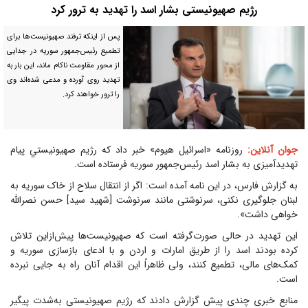
رژیم صهيونيستی بشار اسد را تهدید به ترور کرد
پس از اینکه ترفند صهیونیست‌ها برای
تطمیع رئیس‌جمهور سوریه در جدایی
از محور مقاومت ناکام ماند، این بار به
تهدید روی آورده و مدعی شده‌اند وی
را ترور خواهند کرد.
جوان آنلاین:
روزنامه «اسرائیل هیوم» خبر داد که رژیم صهيونيستي پیام
تهدیدآمیزی به بشار اسد رئیس‌جمهور سوریه فرستاده است.
به گزارش فارس، در این نامه آمده است: اگر از انتقال سلاح از خاک سوریه به
لبنان جلوگیری نکنی، سرنوشتی مانند سرنوشت [شهید سید] حسن نصرالله
خواهی داشت».
این تهدید در حالی صورت‌گرفته است که صهیونیست‌ها پیش‌ازاین تلاش
کرده بودند اسد را از طریق امارات و اردن و با ادعای بازسازی سوریه و
کمک‌های مالی، تطمیع کنند، ولی ظاهراً این اقدام آنان راه به جایی نبرده
است.
منابع خبری چندی پیش گزارش دادند که رژیم صهیونیستی به‌شدت پیگیر