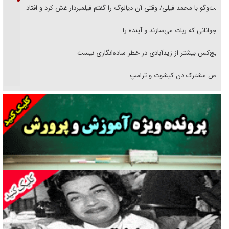
گفت‌وگو با محمد فیلی/ وقتی آن دیالوگ را گفتم فیلمبردار غش کرد و افتاد
نوجوانانی که ربات می‌سازند و آینده را
هیچ‌کس بیشتر از زیدآبادی در خطر ساده‌انگاری نیست
رقص مشترک دن کیشوت و ترامپ
دنده دولت به واگذاری مسئله‌دار ایران‌خودرو/ خصوصی‌سازی یا انحصار؟
غریزه‌ی بقا و آقای باقی و رفقا
جراحی‌های زیبایی با مدرک فوق‌دیپلم! + گفت‌وگو با متهم
گفت‌وگو با همسر یکی از شهدای جنگ رمضان/ پیکر بی‌سر شهید را از
انگشت‌های پا شناسایی کردیم
نسلی که آنلاین الگو می‌گیرد
گفت‌وگو با آیت‌الله جاودان/ جفای مخالفان مکانت معنوی رهبر شهید را