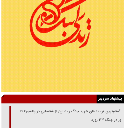
پیشنهاد سردبیر
از گمنام‌ترین فرماندهان شهید جنگ رمضان/ از شناسایی در والفجر۲ تا
حضور در جنگ ۳۳ روزه