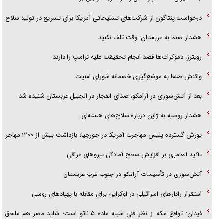
درخواست پنتاگون از شرکت‌های تسلیحاتی آمریکا برای تسریع در تولید سلاح
هشدار صنعا به عربستان: وقت تلف نکنید
رویترز: دموکرات‌ها قصد انجام تحقیقات علیه ترامپ را دارند
واکنش صنعا به موضع‌گیری خصمانه شورای امنیت
بعد از آتش‌سوزی در آرامکو، صدای انفجار در الجبیل عربستان شنیده شد
هشدار روسیه به ژاپن درباره سلاح‌های هسته‌ای
یورش گسترده پلیس مهاجرت آمریکا در جورجیا؛ بازداشت بیش از ۱۲۰۰ مهاجر
تاکید العامری بر افزایش سطح آمادگی نیروهای عراقی
آتش‌سوزی در تأسیسات آرامکو در جنوب غرب عربستان
استقرار رادارهای اسرائیلی در اوکراین برای مقابله با پهپادهای روسی
فیدان: توافق مکه از نظر فنی شبیه ماده ۵ ناتو است؛ شاید مصر هم ملحق