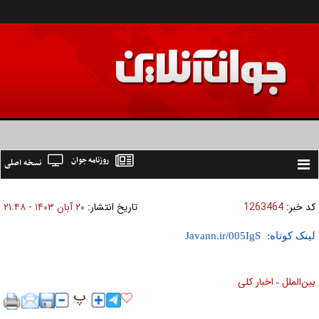
روزنامه جوان
نسخه اصلی
Toggle
navigation
کد خبر:
1263464
تاریخ انتشار:
۲۰ آبان ۱۴۰۳ - ۲۱:۴۸
لینک کوتاه:
بين‌الملل
اخبار كلی
»