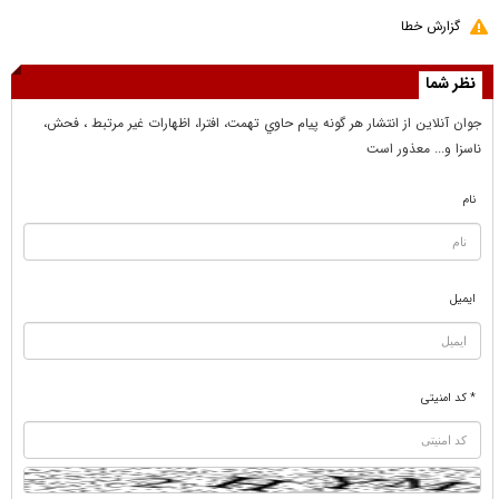
گزارش خطا
نظر شما
جوان آنلاين از انتشار هر گونه پيام حاوي تهمت، افترا، اظهارات غير مرتبط ، فحش،
ناسزا و... معذور است
نام
ایمیل
* کد امنیتی