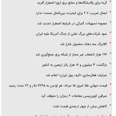
گرما برای پالایشگاه‌ها و منابع برق اروپا اضطرار آفرید
گزارش «جوان» از قوانین سخت‌گیرانه ۶ قاره در برابر یورش به پاسگاه‌های
پلیس
اعمال ضریب ۲.۷ برای اینترنت بین‌الملل صحت ندارد
تحلیل ابعاد پیام رهبر انقلاب به حزب‌الله/ مقاومت نقشه راه آینده غرب آسیا
مصوبه تسهیلات گمرکی در شرایط اضطرار تمدید شد
سود شرکت‌های بزرگ نفتی از جنگ آمریکا علیه ایران
کالابرگ سه دهک مشمول شارژ شد
۱۹۴ هزار انشعاب غیر مجاز از شبکه برق جمع‌آوری شد
بازگشت ۳ میلیون و ۱۷ هزار زائر اربعین به کشور
جزئیات فعال‌سازی «کیف پول ایران» اعلام شد
قیمت جهانی طلا امروز ۱۵ مرداد؛ هر اونس به ۴۲۶۵ دلار و ۲۲ سنت رسید
صرافی کوین‌بیس معاملات ۶ رمزارز را متوقف کرد
کاهش بیش از چهار درصدی قیمت نفت