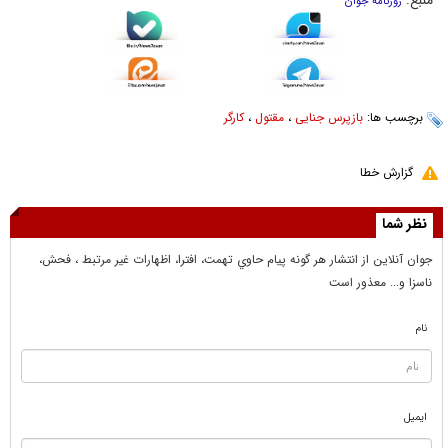
منبع:
روزنامه جوان
برچسب ها:
بازپرس جنایی
،
مقتول
،
کارگر
گزارش خطا
نظر شما
جوان آنلاين از انتشار هر گونه پيام حاوي تهمت، افترا، اظهارات غير مرتبط ، فحش،
ناسزا و... معذور است
نام
ایمیل