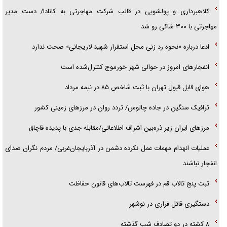
کلاهبرداری و پولشویی در قالب شرکت مهاجرتی به کانادا/ دست مدیر
مهاجرتی با ۳۰۰ شاکی رو شد
ادعا درباره «نحوه رد زنی محل استقرار شهید لاریجانی» صحت ندارد
انفجار‌های امروز در حوالی شهر خورموج کنترل‌شده است
هوای قابل قبول تهران با ثبت شاخص ۸۵ در نیمه مرداد
ترافیک سنگین در جاده چالوس/ تردد روان در مرز‌های زمینی کشور
مرز‌های ایران زیر ذره‌بین اشراف اطلاعاتی/مقابله جدی با پدیده قاچاق
عملیات انهدام مهمات عمل نکرده دشمن در آذربایجان‌غربی/ مردم نگران صدای
انفجار نباشند
ثبت پنج تالاب قم در فهرست تالاب‌های قانون حفاظت
دستگیری قاتل فراری در نوشهر
۸ کشته در دو تصادف شب گذشته