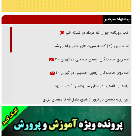
پیشنهاد سردبیر
بازتاب روزنامه جوان ۱۵ مرداد در شبکه خبر
امام حسین (ع) کشته سیرت‌های عصر جاهلی شد
پیاده روی جاماندگان اربعین حسینی در تهران - ۲
پیاده روی جاماندگان اربعین حسینی در تهران - ۱
فریاد‌ها و ناله‌های دوستان مبارزدلم را آتش می‌زد
تغییر رویه دشمن در ترور از شیخ فضل‌الله تا مصباح یزدی
خرید قسطی اولش خنده و آخرش گریه است!
فوتبال و آن «بالا»!