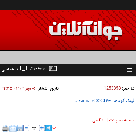
روزنامه جوان
نسخه اصلی
Toggle
navigation
کد خبر:
1253858
تاریخ انتشار:
۰۶ مهر ۱۴۰۳ - ۲۲:۳۵
لینک کوتاه:
جامعه
حوادث | انتظامی
»