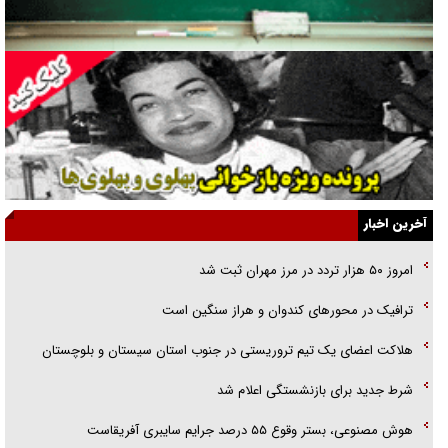
راهبرد غافلگیری با نسل جدید پهپاد‌ها
جنجال پزشکان تقلبی در صنعت زیبایی
یهودی‌ها در ادبیات داستانی اروپا؛ از شکسپیر تا دیکنز
گفت‌وگو با خواهر یکی از شهدای جنگ رمضان/ خواهرم فرمانده جهادی و
اهل خدمت بی‌منت بود
جزئیات شکنجه‌هایم فراتر از آن است که در بیان بگنجد!
آخرین اخبار
گزارش «جوان» از قوانین سخت‌گیرانه ۶ قاره در برابر یورش به پاسگاه‌های
امروز ۵۰ هزار تردد در مرز مهران ثبت شد
پلیس
ترافیک در محور‌های کندوان و هراز سنگین است
تحلیل ابعاد پیام رهبر انقلاب به حزب‌الله/ مقاومت نقشه راه آینده غرب آسیا
هلاکت اعضای یک تیم تروریستی در جنوب استان سیستان و بلوچستان
شرط جدید برای بازنشستگی اعلام شد
هوش مصنوعی، بستر وقوع ۵۵ درصد جرایم سایبری آفریقاست