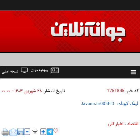
روزنامه جوان
نسخه اصلی
Toggle
navigation
کد خبر:
1251845
تاریخ انتشار:
۲۸ شهريور ۱۴۰۳ - ۰۰:۰۰
لینک کوتاه:
اقتصاد
اخبار کلی
»