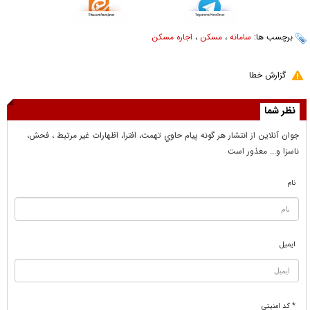
برچسب ها:
سامانه
،
مسکن
،
اجاره مسکن
گزارش خطا
نظر شما
جوان آنلاين از انتشار هر گونه پيام حاوي تهمت، افترا، اظهارات غير مرتبط ، فحش،
ناسزا و... معذور است
نام
ایمیل
* کد امنیتی