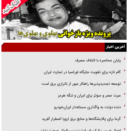
راهبرد غافلگیری با نسل جدید پهپاد‌ها
جنجال پزشکان تقلبی در صنعت زیبایی
یهودی‌ها در ادبیات داستانی اروپا؛ از شکسپیر تا دیکنز
گفت‌وگو با خواهر یکی از شهدای جنگ رمضان/ خواهرم فرمانده جهادی و
آخرین اخبار
اهل خدمت بی‌منت بود
پایان محاصره با ائتلاف مصرف
جزئیات شکنجه‌هایم فراتر از آن است که در بیان بگنجد!
گام تازه برای تقویت جایگاه اوراسیا در تجارت ایران
گزارش «جوان» از قوانین سخت‌گیرانه ۶ قاره در برابر یورش به پاسگاه‌های
توسعه تجدیدپذیر‌ها راهکار عبور از ناترازی برق است
پلیس
عبرت مصر و سوئز برای ایران و تنگه هرمز
دنده دولت به واگذاری مسئله‌دار ایران‌خودرو
گرما برای پالایشگاه‌ها و منابع برق اروپا اضطرار آفرید
اعمال ضریب ۲.۷ برای اینترنت بین‌الملل صحت ندارد