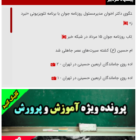
گفتگوی دکتر اخوان مدیرمسئول روزنامه جوان با برنامه تلویزیونی «نبرد
هرمز»
بازتاب روزنامه جوان ۱۵ مرداد در شبکه خبر
امام حسین (ع) کشته سیرت‌های عصر جاهلی شد
پیاده روی جاماندگان اربعین حسینی در تهران - ۲
پیاده روی جاماندگان اربعین حسینی در تهران - ۱
فریاد‌ها و ناله‌های دوستان مبارزدلم را آتش می‌زد
تغییر رویه دشمن در ترور از شیخ فضل‌الله تا مصباح یزدی
خرید قسطی اولش خنده و آخرش گریه است!
فوتبال و آن «بالا»!