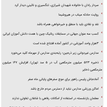
سردار رادان با خانواده‌ شهیدان شیرازی، تنگسیری و نائینی دیدار کرد
همه آقای دوربینی شده‌ایم!
روایت حادثه میناب در هیروشیما
قصه ناتمام سرویس مدارس
نقد و نقادی باید با منطق و خیرخواهی همراه باشد
آیا مقاومت فلسطین خلع‌سلاح می‌شود؟
کسب سه عنوان جهانی در مسابقات رباتیک چین با همت دانش آموزان ایرانی
۳هزار واحد آموزشی در کشور آماده افتتاح شده است
مدارس غیردولتی زیر ذره‌بین؛ رتبه‌بندی مدارس از مهرماه کلید می‌خورد
ذخیره ۵۲۳ میلیون مترمکعبی آب در ۵ سد تهران/ افزایش ۱۶۷ میلیون
مترمکعبی ذخایر
آماده‌باش پلیس راهور برای موج سفرهای پایانی ماه صفر
اماکن ورزشی مدارس نباید از دسترس مردم خارج باشد
معلمان بازنشسته در استفاده از امکانات رفاهی با شاغلان تفاوتی ندارند