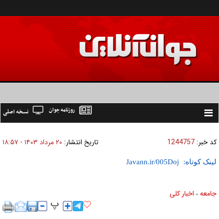
روزنامه جوان
نسخه اصلی
Toggle
navigation
کد خبر:
1244757
تاریخ انتشار:
۲۰ مرداد ۱۴۰۳ - ۱۸:۵۷
لینک کوتاه:
جامعه
اخبار كلی
»