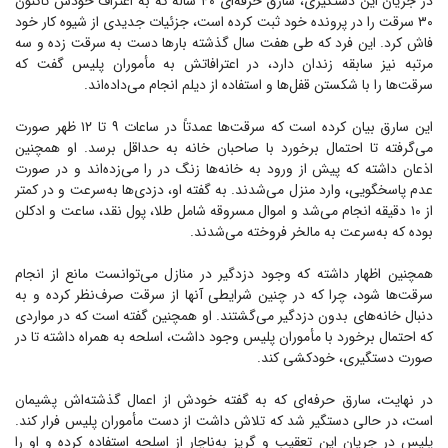
در جریان این دستگیری، سارق حرفه‌ای ۴۰ ساله که به اعتراف خودش تاکنون
۳۰ سرقت را در پرونده خود ثبت کرده است، جزئیات جدیدی از شیوه کار خود
فاش کرد. این فرد که طی هفت سال گذشته بار‌ها دست به سرقت زده و سه
مرتبه نیز سابقه زندان دارد، در اعترافاتش به مأموران پلیس گفت که
سرقت‌ها را با شکستن قفل‌ها و استفاده از دیلم انجام می‌داده‌اند.
این سارق بیان کرده است که سرقت‌ها عمدتاً در ساعات ۹ تا ۱۲ ظهر صورت
می‌گرفته تا احتمال برخورد با صاحبان خانه به حداقل برسد. او همچنین
اذعان داشته که پیش از ورود به خانه‌ها زنگ در را می‌زده‌اند و در صورت
عدم پاسخگویی، وارد منزل می‌شدند. به گفته او، دزدی‌ها به‌سرعت و در کمتر
از ۱۰ دقیقه انجام می‌شد و اموال مسروقه شامل طلا، پول نقد، ساعت و ادکلن
بوده که به‌سرعت به مالخر فروخته می‌شدند.
همچنین اظهار داشته که وجود دزدگیر در منازل می‌توانست مانع از انجام
سرقت‌ها شود، چرا که در چنین شرایطی آنها از سرقت صرف‌نظر کرده و به
دنبال خانه‌های بدون دزدگیر می‌گشتند. او همچنین گفته است که در مواردی
که احتمال برخورد با مأموران پلیس وجود داشت، اسلحه به همراه داشته تا در
صورت دستگیری، خودکشی کند.
در نهایت، سارق حرفه‌ای که به گفته خودش از اعمال گذشته‌اش پشیمان
است، در حالی دستگیر شد که تلاش داشت از دست مأموران پلیس فرار کند.
پلیس در جریان این تعقیب و گریز به‌ناچار از اسلحه استفاده کرده و او را