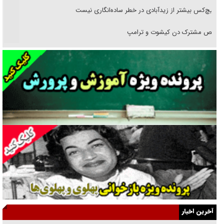
هیچ‌کس بیشتر از زیدآبادی در خطر ساده‌انگاری نیست
رقص مشترک دن کیشوت و ترامپ
دنده دولت به واگذاری مسئله‌دار ایران‌خودرو/ خصوصی‌سازی یا انحصار؟
غریزه‌ی بقا و آقای باقی و رفقا
جراحی‌های زیبایی با مدرک فوق‌دیپلم! + گفت‌وگو با متهم
گفت‌وگو با همسر یکی از شهدای جنگ رمضان/ پیکر بی‌سر شهید را از
انگشت‌های پا شناسایی کردیم
نسلی که آنلاین الگو می‌گیرد
گفت‌وگو با آیت‌الله جاودان/ جفای مخالفان مکانت معنوی رهبر شهید را
ارتقا می‌داد
آخرین اخبار
راننده مست به قانون می‌خندد