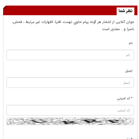
نظر شما
جوان آنلاين از انتشار هر گونه پيام حاوي تهمت، افترا، اظهارات غير مرتبط ، فحش،
ناسزا و... معذور است
نام
ایمیل
* کد امنیتی