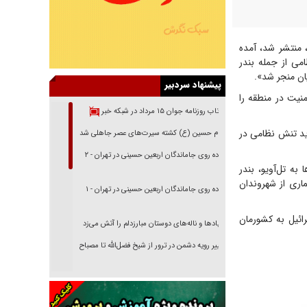
 منتشر شد، آمده
می از جمله بندر
ان منجر شد».
پیشنهاد سردبیر
نیت در منطقه را
بازتاب روزنامه جوان ۱۵ مرداد در شبکه خبر
ید تنش نظامی در
امام حسین (ع) کشته سیرت‌های عصر جاهلی شد
پیاده روی جاماندگان اربعین حسینی در تهران - ۲
ها به تل‌آویو، بندر
اری از شهروندان
پیاده روی جاماندگان اربعین حسینی در تهران - ۱
ائیل به کشورمان
فریاد‌ها و ناله‌های دوستان مبارزدلم را آتش می‌زد
تغییر رویه دشمن در ترور از شیخ فضل‌الله تا مصباح
یزدی
خرید قسطی اولش خنده و آخرش گریه است!
فوتبال و آن «بالا»!