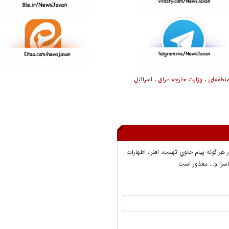
طقه‌ای
،
وزارت خارجه عراق
،
اسرائیل
ر هر گونه پيام حاوي تهمت، افترا، اظهارات
سزا و... معذور است