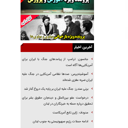
راهبرد غافلگیری با نسل جدید پهپاد‌ها
جنجال پزشکان تقلبی در صنعت زیبایی
یهودی‌ها در ادبیات داستانی اروپا؛ از شکسپیر تا
دیکنز
گفت‌وگو با خواهر یکی از شهدای جنگ رمضان/
خواهرم فرمانده جهادی و اهل خدمت بی‌منت بود
آخرین اخبار
جزئیات شکنجه‌هایم فراتر از آن است که در بیان
بگنجد!
جانسون: ترامپ از پیامد‌های جنگ با ایران برای
آمریکایی‌ها آگاه است
گزارش «جوان» از قوانین سخت‌گیرانه ۶ قاره در
برابر یورش به پاسگاه‌های پلیس
آسوشیتدپرس: صد‌ها نظامی آمریکایی در جنگ علیه
ایران ضربه مغزی شده‌اند
تحلیل ابعاد پیام رهبر انقلاب به حزب‌الله/ مقاومت
نقشه راه آینده غرب آسیا
برنی سندرز: جنگ علیه ایران بر پایه یک دروغ آغاز شد
درخواست عفو بین‌الملل و دیده‌بان حقوق بشر برای
تحقیق درباره حمله به خبرنگاران در لبنان
مدودف: ژاپن تابع آمریکاست
ادامه حملات رژیم صهیونیستی به جنوب لبنان