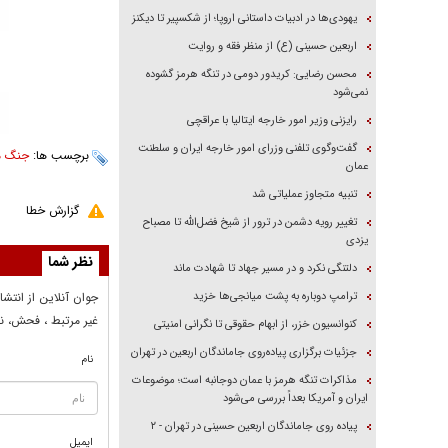
یهودی‌ها در ادبیات داستانی اروپا؛ از شکسپیر تا دیکنز
اربعین حسینی (ع) از منظر فقه و روایت
محسن رضایی: کریدور دومی در تنگه هرمز گشوده
نمی‌شود
رایزنی وزیر امور خارجه ایتالیا با عراقچی
گفت‌وگوی تلفنی وزرای امور خارجه ایران و سلطنت
برچسب ها:
جنگ من
عمان
تنبیه متجاوز عملیاتی شد
گزارش خطا
تغییر رویه دشمن در ترور از شیخ فضل‌الله تا مصباح
یزدی
نظر شما
دلتنگی نکرد و در مسیر جهاد تا شهادت ماند
ترامپ دوباره به پشت میانجی‌ها خزید
جوان آنلاين از انتشا
غير مرتبط ، فحش، نا
کنوانسیون خزر، از ابهام حقوقی تا نگرانی امنیتی
جزئیات برگزاری پیاده‌روی جاماندگان اربعین در تهران
نام
مذاکرات تنگه هرمز با عمان دوجانبه است؛ موضوعات
ایران و آمریکا بعداً بررسی می‌شود
پیاده روی جاماندگان اربعین حسینی در تهران - ۲
ایمیل