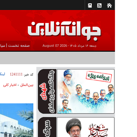
|
صفحه نخست
سیا
جمعه ۱۶ مرداد ۱۴۰۵ -
2026 August 07
لینک
کد خبر:
1241111
بين‌الملل
اخبار كلی
»