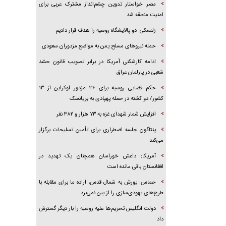
مصر خواستار تدوین چشم‌انداز مشترک عربی برای
امنیت منطقه شد
زلنسکی: دو پالایشگاه روسیه را هدف قرار دادیم
حمله نیرو‌های مسلح یمن به مواضع مزدوران سعودی
ادامه کارشکنی آمریکا در برابر تصویب قانون حشد
شعبی در پارلمان عراق
حکم قضایی روسیه برای ۳۶ مزدور اوکراین از ۱۳
کشور/ دو کشته در حمله پهپادی به بریانسک
افزایش شمار شهدای غزه به ۷۳ هزار و ۳۸۲ نفر
پنتاگون جلسه اضطراری برای تأمین تسلیحات برگزار
می‌کند
آمریکا: داعش خوراسان همچنان یک تهدید در
افغانستان باقی مانده است
حماس: یورش به شمال قدس، اراده ما برای مقابله با
طرح‌های یهودی‌سازی را از بین نمی‌برد
دولت انگلیس تحریم‌ها علیه روسیه را بار دیگر گسترش
داد