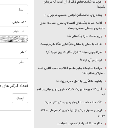
جزئیات شکنجه‌هایم فراتر از آن است که در بیان
بگنجد!
پیاده روی جاماندگان اربعین حسینی در تهران - ۱
* کد امنیتی
ادامه حیات بنگاه‌های اقتصادی بدون حمایت جدی
مالیاتی و بیمه‌ای ممکن نیست
وزیر صمت عازم پاکستان شد
تفاهم با عمان به معنای بازگشایی تنگه هرمز نیست
* نظر
صرفه‌جویی مردم ۲ هزار مگاوات برق تولید کرد
فوتبال و آن «بالا»!
مواضع حکیمانه رهبر معظم انقلاب، نصب العین همه
مسئولان نظام باشد
راهبرد غافلگیری با نسل جدید پهپاد‌ها
تعداد کارکتر های م
آمریکا تحریم‌های یک شرکت هواپیمایی عراقی را لغو
کرد
تنگه ملک ماست | این‌بار بدون حتی نظر امریکا
اربعین حسینی؛ یکی از بزرگ‌ترین تجمع‌های سالانه
جهان
مقاومت نقشه راه آینده غرب آسیاست