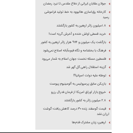
جولان عقابان ایرانی از دفاع مقدس تا نبرد رمضان
کارخانه رؤیاسازی هالیوود به خط تولید فراموشی
رسید
۱.۸میلیون زائر اربعین به کشور بازگشتند
خرید قسطی اولش خنده و آخرش گریه است!
بازگشت یک میلیون و ۹۷۴ هزار زائر اربعین به کشور
فرهنگ با بخشنامه و نگاه قیم‌مآبانه اصلاح نمی‌شود
فلسطین مسئله نخست جهان اسلام به شمار می‌رود
گزینه استقلال راهی گل گهر شد
توطئه علیه دولت اسپانیا؟!
بازیکن سابق پرسپولیس به آلومینیوم پیوست
خروج بازار اوراق امریکا از فرمان فدرال رزرو
۲.۸ میلیون زائر به کشور بازگشتند
قیمت گوسفند زنده ۳۰ درصد کاهش یافت؛ گوشت
ارزان نشد
اربعین؛ زبان مشترک قدم‌ها