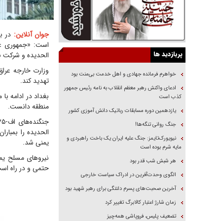
جوان آنلاین:
در بی
است: «جمهوری عرا
پربازدید ها
الحدیده و شرکت ب
وزارت خارجه عراق
خواهرم فرمانده جهادی و اهل خدمت بی‌منت بود
تهدید کند.
ادعای واکنش رهبر معظم انقلاب به نامه رئیس جمهور
بغداد در ادامه ب
کذب است
منطقه دانست.
یازدهمین دوره مسابقات رباتیک دانش آموزی کشور
جنگ روانی تنگه‌ها!
الحدیده را بمبار
نیویورک‌تایمز: جنگ علیه ایران یک باخت راهبردی و
یمنی شد.
مایه شرم بوده است
نیروهای مسلح یمن
هر شبش شب قدر بود
حتمی و در راه است
الگوی وحدت‌آفرین در ادراک سیاست خارجی
آخرین صحبت‌های پسرم دلتنگی برای رهبر شهید بود
زمان شارژ اعتبار کالابرگ تغییر کرد
تضعیف پلیس، فروپاشی همه‌چیز