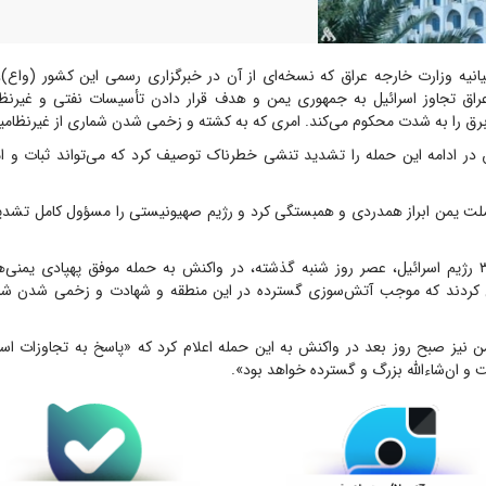
انیه وزارت خارجه عراق که نسخه‌ای از آن در خبرگزاری رسمی این کشور (واع)،
ق تجاوز اسرائیل به جمهوری یمن و هدف قرار دادن تأسیسات نفتی و غیرنظا
رق را به شدت محکوم می‌کند. امری که به کشته و زخمی شدن شماری از غیرنظامی
 در ادامه این حمله را تشدید تنشی خطرناک توصیف کرد که می‌تواند ثبات و ام
ا ملت یمن ابراز همدردی و همبستگی کرد و رژیم صهیونیستی را مسؤول کامل تشد
جنگنده‌های اف-۳۵ رژیم اسرائیل، عصر روز شنبه گذشته، در واکنش به حمله موفق پهپادی یمنی‌
ان کردند که موجب آتش‌سوزی گسترده در این منطقه و شهادت و زخمی شدن شم
 نیز صبح روز بعد در واکنش به این حمله اعلام کرد که «پاسخ به تجاوزات اسر
 و ان‌شاءالله بزرگ و گسترده خواهد بود».