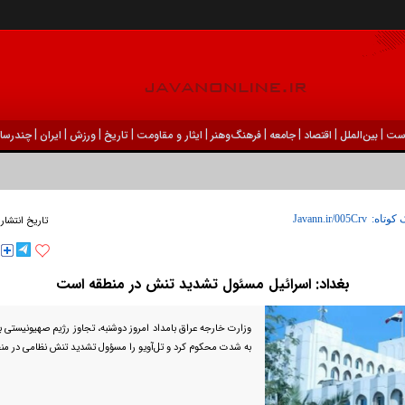
|
|
|
|
|
|
|
|
|
ست
بين‌الملل
اقتصاد
جامعه
فرهنگ‌و‌هنر
ایثار و مقاومت
تاریخ
ورزش
ايران
چندرسان
 کوتاه:
تاریخ انتشار
بغداد: اسرائیل مسئول تشدید تنش در منطقه است
وزارت خارجه عراق بامداد امروز دوشنبه، تجاوز رژیم صهیونیستی به
به شدت محکوم کرد و تل‌آویو را مسؤول تشدید تنش نظامی در من