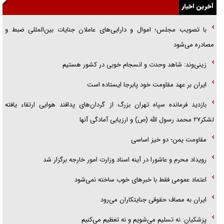
آخرین اخبار
راننده مست به قانون می‌خندد
با تصویب مجلس؛ اموال و دارایی‌های عاملان جنایات بین‌المللی ضبط و
همه آقای دوربینی شده‌ایم!
مصادره می‌شود
قصه ناتمام سرویس مدارس
زینی‌وند: شاهد وحدت و انسجام خوبی در کشور هستیم
آیا مقاومت فلسطین خلع‌سلاح می‌شود؟
ایران بر عهد مقاومت خود پابرجا ایستاده است
بازدید فرمانده سپاه تهران بزرگ از گردان‌های پدافند هوایی ارتقاء یافته
لشکر۲۷ محمد رسول الله (ص) و ارزیابی آمادگی آنها
مقاومت یمن؛ دو خیز اساسی
رویداد محرم و عاشورا در آینه اسناد وزارت امور خارجه برگزار شد
اعتماد عمومی فقط با خبرهای خوب ساخته نمی‌شود
ایران به مصاف حقوقی جنایتکاران می‌رود
پزشکیان: نه تسلیم می‌شویم و نه تعظیم می‌کنیم