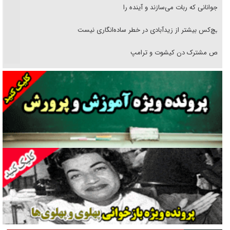
نوجوانانی که ربات می‌سازند و آینده را
هیچ‌کس بیشتر از زیدآبادی در خطر ساده‌انگاری نیست
رقص مشترک دن کیشوت و ترامپ
دنده دولت به واگذاری مسئله‌دار ایران‌خودرو/ خصوصی‌سازی یا انحصار؟
غریزه‌ی بقا و آقای باقی و رفقا
جراحی‌های زیبایی با مدرک فوق‌دیپلم! + گفت‌وگو با متهم
گفت‌وگو با همسر یکی از شهدای جنگ رمضان/ پیکر بی‌سر شهید را از
انگشت‌های پا شناسایی کردیم
نسلی که آنلاین الگو می‌گیرد
گفت‌وگو با آیت‌الله جاودان/ جفای مخالفان مکانت معنوی رهبر شهید را
ارتقا می‌داد