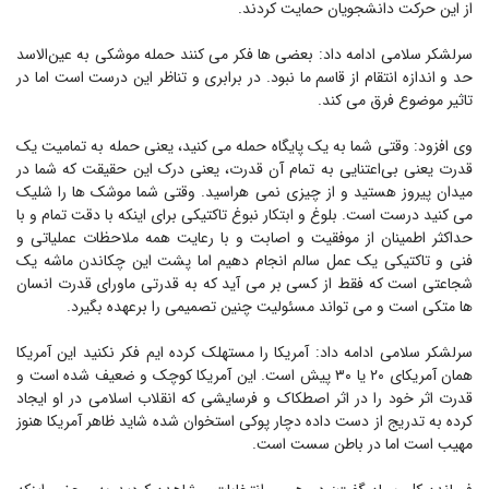
از این حرکت دانشجویان حمایت کردند.
سرلشکر سلامی ادامه داد: بعضی ها فکر می کنند حمله موشکی به عین‌الاسد
حد و اندازه انتقام از قاسم ما نبود. در برابری و تناظر این درست است اما در
تاثیر موضوع فرق می کند.
وی افزود: وقتی شما به یک پایگاه حمله می کنید، یعنی حمله به تمامیت یک
قدرت یعنی بی‌اعتنایی به تمام آن قدرت، یعنی درک این حقیقت که شما در
میدان پیروز هستید و از چیزی نمی هراسید. وقتی شما موشک ها را شلیک
می کنید درست است. بلوغ و ابتکار نبوغ تاکتیکی برای اینکه با دقت تمام و با
حداکثر اطمینان از موفقیت و اصابت و با رعایت همه ملاحظات عملیاتی و
فنی و تاکتیکی یک عمل سالم انجام دهیم اما پشت این چکاندن ماشه یک
شجاعتی است که فقط از کسی بر می آید که به قدرتی ماورای قدرت انسان
ها متکی است و می تواند مسئولیت چنین تصمیمی را برعهده بگیرد.
سرلشکر سلامی ادامه داد: آمریکا را مستهلک کرده ایم فکر نکنید این آمریکا
همان آمریکای ۲۰ یا ۳۰ پیش است. این آمریکا کوچک و ضعیف شده است و
قدرت اثر خود را در اثر اصطکاک و فرسایشی که انقلاب اسلامی در او ایجاد
کرده به تدریج از دست داده دچار پوکی استخوان شده شاید ظاهر آمریکا هنوز
مهیب است اما در باطن سست است.