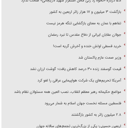
ادعا درباره «نحوه رد زنی محل استقرار شهید لاریجانی» صحت ندارد
بازگشت ۳ میلیون و ۱۷ هزار زائر اربعین به کشور
تفاهم با عمان به معنای بازگشایی تنگه هرمز نیست
جولان عقابان ایرانی از دفاع مقدس تا نبرد رمضان
خرید قسطی اولش خنده و آخرش گریه است!
وزیر صمت عازم پاکستان شد
قیمت گوسفند زنده ۳۰ درصد کاهش یافت؛ گوشت ارزان نشد
آمریکا تحریم‌های یک شرکت هواپیمایی عراقی را لغو کرد
مواضع حکیمانه رهبر معظم انقلاب، نصب العین همه مسئولان نظام باشد
فلسطین مسئله نخست جهان اسلام به شمار می‌رود
۲.۸ میلیون زائر به کشور بازگشتند
اربعین حسینی؛ یکی از بزرگ‌ترین تجمع‌های سالانه جهان