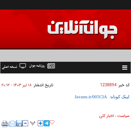
روزنامه جوان
نسخه اصلی
Toggle
navigation
کد خبر:
1238894
تاریخ انتشار:
۱۸ تير ۱۴۰۳ - ۲۰:۱۲
لینک کوتاه:
سیاست
اخبار کلی
»