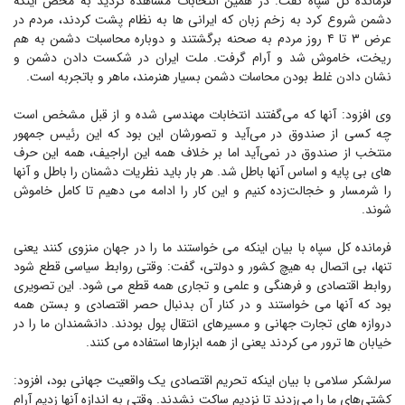
فرمانده کل سپاه گفت: در همین انتخابات مشاهده کردید به محض اینکه
دشمن شروع کرد به زخم زبان که ایرانی ها به نظام پشت کردند، مردم در
عرض ۳ تا ۴ روز مردم به صحنه برگشتند و دوباره محاسبات دشمن به هم
ریخت، خاموش شد و آرام گرفت. ملت ایران در شکست دادن دشمن و
نشان دادن غلط بودن محاسات دشمن بسیار هنرمند، ماهر و باتجربه است.
وی افزود: آنها که می‌گفتند انتخابات مهندسی شده و از قبل مشخص است
چه کسی از صندوق در می‌آید و تصورشان این بود که این رئیس جمهور
منتخب از صندوق در نمی‌آید اما بر خلاف همه این اراجیف، همه این حرف
های بی پایه و اساس آنها باطل شد. هر بار باید نظریات دشمنان را باطل و آنها
را شرمسار و خجالت‌زده کنیم و این کار را ادامه می دهیم تا کامل خاموش
شوند.
فرمانده کل سپاه با بیان اینکه می خواستند ما را در جهان منزوی کنند یعنی
تنها، بی اتصال به هیچ کشور و دولتی، گفت: وقتی روابط سیاسی قطع شود
روابط اقتصادی و فرهنگی و علمی و تجاری همه قطع می شود. این تصویری
بود که آنها می خواستند و در کنار آن بدنبال حصر اقتصادی و بستن همه
دروازه های تجارت جهانی و مسیرهای انتقال پول بودند. دانشمندان ما را در
خیابان ها ترور می کردند یعنی از همه ابزارها استفاده می کنند.
سرلشکر سلامی با بیان اینکه تحریم اقتصادی یک واقعیت جهانی بود، افزود:
کشتی‌های ما را می‌زدند تا نزدیم ساکت نشدند. وقتی به اندازه آنها زدیم آرام