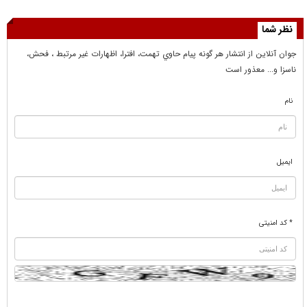
نظر شما
جوان آنلاين از انتشار هر گونه پيام حاوي تهمت، افترا، اظهارات غير مرتبط ، فحش،
ناسزا و... معذور است
نام
ایمیل
* کد امنیتی