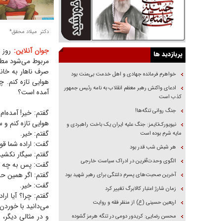
دکتر میلاد محقق*
جوان آنلاین:
روز 
پربازدید ها
مربوط می‌شود مطال
خواهرم فرمانده جهادی و اهل خدمت بی‌منت بود
هوایی تازه کنم. 
ادعای واکنش رهبر معظم انقلاب به نامه رئیس جمهور
آمده است؟
کذب است
جنگ روانی تنگه‌ها!
گفتم‌: خیر! آمده‌
هوایی تازه کنم و س
نیویورک‌تایمز: جنگ علیه ایران یک باخت راهبردی و
گفتم: خیر.
مایه شرم بوده است
گفت‌: اراده شما ق
هر شبش شب قدر بود
گفتم‌: سیگار نکشید
الگوی وحدت‌آفرین در ادراک سیاست خارجی
گفت‌: پس به چه چ
گفتم‌: اگر همین حا
آخرین صحبت‌های پسرم دلتنگی برای رهبر شهید بود
گفت‌: خیر.
زمان شارژ اعتبار کالابرگ تغییر کرد
گفتم‌: چرا؟ آیا ا
اربعین حسینی (ع) از منظر فقه و روایت
می‌دانید با خوردن 
و در مثالی دیگر،
محسن رضایی: کریدور دومی در تنگه هرمز گشوده