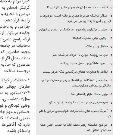
*چرا مردم به دخان
گرایش انسان به ی
تنگه ملک ماست | این‌بار بدون حتی نظر امریکا
بررسی و تجزیه و ت
مذاکرات تنگه هرمز با عمان دوجانبه است؛ موضوعات
را مبنا قرار دهم.
ایران و آمریکا بعداً بررسی می‌شود
چرا مردم به دخان
جزئیات برگزاری پیاده‌روی جاماندگان اربعین در تهران
چگونه می‌توان از 
اربعین؛ زبان مشترک قدم‌ها
ارائه پاسخ علمی-
دخانیات در جامعه 
فوتبال و آن «بالا»!
وجود عناصری که ج
بازتاب روزنامه جوان ۱۵ مرداد در شبکه خبر
نقطه مقابل اگر از
راهبرد غافلگیری با نسل جدید پهپاد‌ها
عناصری که جاذبه و
برجسته ساخت.
تفاهم با عمان به معنای بازگشایی تنگه هرمز نیست
* حفاظت از کودکا
ادامه حیات بنگاه‌های اقتصادی بدون حمایت جدی
مالیاتی و بیمه‌ای ممکن نیست
۲۰۲۴میلادی ب
وزیر صمت عازم پاکستان شد
سال۱۴۰۳شمسی، «حفاظت از کودکان و نوجوانان دربرابر دخانیات، حق و مسئولیت همگانی» به عنوان شعار اعلام شد.
صرفه‌جویی مردم ۲ هزار مگاوات برق تولید کرد
وقتی کودکان و نوج
آمریکا تحریم‌های یک شرکت هواپیمایی عراقی را لغو
حساس و مهم جامعه
کرد
بدیهی است که گام 
دارد که آگاهی‌ها 
مواضع حکیمانه رهبر معظم انقلاب، نصب العین همه
پاسخگو باشند.
مسئولان نظام باشد