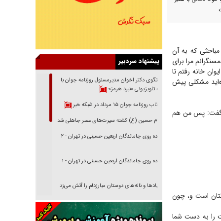
مباحثی که به آن
سنگرانم مرا برای
پیشنهاد سردبیر
از صرف ناهار به ایوان خانه رفتم تا
گفتگوی دکتر اخوان مدیرمسئول روزنامه جوان با
ه‌اید مشکلی پیش
برنامه تلویزیونی «نبرد هرمز»
بازتاب روزنامه جوان ۱۵ مرداد در شبکه خبر
ند گفت: پس من هم
امام حسین (ع) کشته سیرت‌های عصر جاهلی شد
پیاده روی جاماندگان اربعین حسینی در تهران - ۲
پیاده روی جاماندگان اربعین حسینی در تهران - ۱
فریاد‌ها و ناله‌های دوستان مبارزدلم را آتش می‌زد
دنتان است و، چون
تغییر رویه دشمن در ترور از شیخ فضل‌الله تا مصباح
یزدی
ت را به دست شما