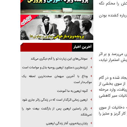
کش را محکم نگه
خرید قسطی اولش خنده و آخرش گریه است!
فوتبال و آن «بالا»!
رباره کشنده بودن
راهبرد غافلگیری با نسل جدید پهپاد‌ها
جنجال پزشکان تقلبی در صنعت زیبایی
یهودی‌ها در ادبیات داستانی اروپا؛ از شکسپیر تا
دیکنز
آخرین اخبار
می‌رسد و بر اثر
گفت‌وگو با خواهر یکی از شهدای جنگ رمضان/
خواهرم فرمانده جهادی و اهل خدمت بی‌منت بود
سوغاتی‌های این زیارت تو را آدم دیگری می‌کند
ش استمرار نیابد،
جزئیات شکنجه‌هایم فراتر از آن است که در بیان
ارزنده‌ترین دستاورد اربعین روحیه بذل و مواسات است
بگنجد!
وداع با آخرین میهمان سخت‌ترین لحظه یک
جاد شده و در گام
گزارش «جوان» از قوانین سخت‌گیرانه ۶ قاره در
موکب‌دار است
 از سوی بخشی از
برابر یورش به پاسگاه‌های پلیس
یافت، وارد مرحله
آنچه اربعین به ما آموخت
خانیات سیر کاهشی
اربعین زمانی اثرگذار است که در زندگی زائر جاری شود
 دخانیات از سوی
زائر راستین اربعین پس از بازگشت بیعت خود را
ر گریز و ستیز را
نمی‌شکند
پایان پیاده‌روی، آغاز زندگی اربعینی