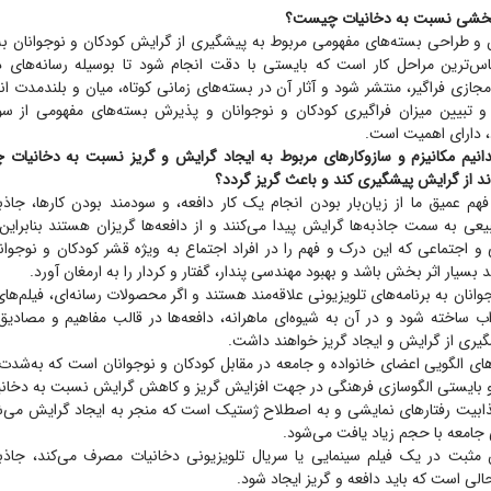
 بخشی نسبت به دخانیات چیست؟
ن و طراحی بسته‌های مفهومی مربوط به پیشگیری از گرایش کودکان و نوجوانان به
‌ترین مراحل کار است که بایستی با دقت انجام شود تا بوسیله رسانه‌های د
ازی فراگیر، منتشر شود و آثار آن در بسته‌های زمانی کوتاه، میان و بلند‌مدت اند
 و تبیین میزان فراگیری کودکان و نوجوانان و پذیرش بسته‌های مفهومی از س
 دارای اهمیت است.
انیم مکانیزم و ساز‌وکار‌های مربوط به ایجاد گرایش و گریز نسبت به دخانیا
ند از گرایش پیشگیری کند و باعث گریز گردد؟
هم عمیق ما از زیان‌بار بودن انجام یک کار دافعه، و سودمند بودن کارها، جاذب
بیعی به سمت جاذبه‌ها گرایش پیدا می‌کنند و از دافعه‌ها گریزان هستند بنابرای
 و اجتماعی که این درک و فهم را در افراد اجتماع به ویژه قشر کودکان و نوجوان
ند بسیار اثر بخش باشد و بهبود مهندسی پندار، گفتار و کردار را به ارمغان آورد.
انان به برنامه‌های تلویزیونی علاقه‌مند هستند و اگر محصولات رسانه‌ای، فیلم‌ها
اب ساخته شود و در آن به شیوه‌ای ماهرانه، دافعه‌ها در قالب مفاهیم و مصادیق
ری از گرایش و ایجاد گریز خواهند داشت.
های الگویی اعضای خانواده و جامعه در مقابل کودکان و نوجوانان است که به‌شدت آ
و بایستی الگوسازی فرهنگی در جهت افزایش گریز و کاهش گرایش نسبت به دخانی
ذابیت رفتار‌های نمایشی و به اصطلاح ژستیک است که منجر به ایجاد گرایش می‌شو
امعه با حجم زیاد یافت می‌شود.
 مثبت در یک فیلم سینمایی یا سریال تلویزیونی دخانیات مصرف می‌کند، جاذ
حالی است که باید دافعه و گریز ایجاد شود.