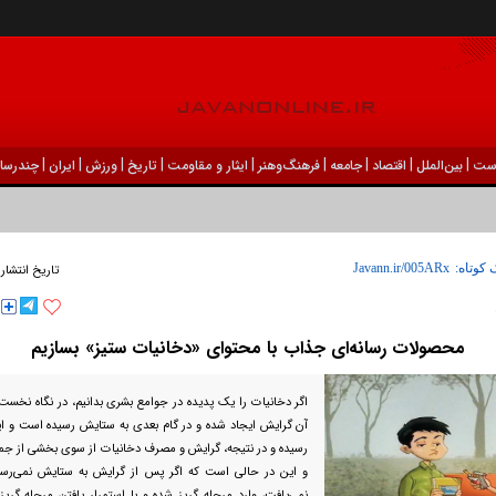
|
|
|
|
|
|
|
|
|
ست
بين‌الملل
اقتصاد
جامعه
فرهنگ‌و‌هنر
ایثار و مقاومت
تاریخ
ورزش
ايران
چندرسان
 کوتاه:
تاریخ انتشار
محصولات رسانه‌ای جذاب با محتوای «دخانیات ستیز» بسازیم
اگر دخانیات را یک پدیده در جوامع بشری بدانیم، در نگاه نخست 
آن گرایش ایجاد شده و در گام بعدی به ستایش رسیده است و ای
رسیده و در نتیجه، گرایش و مصرف دخانیات از سوی بخشی از جمع
و این در حالی است که اگر پس از گرایش به ستایش نمی‌رسی
نمی‌یافت، وارد مرحله گریز شده و با استمرار یافتن مرحله گریز،