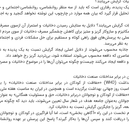
یات گرایش می‌یابند؟
ک پدیده، رفتاری است که باید از سه منظر روانشناسی، روانشناسی-اجتماعی و ج
حلیل قرار گیرد که بیان همه موارد در چارچوب این نوشته نخواهد گنجید و به اجب
یات گرایش می‌یابند؟ دلایل به ستایش رسیدن دخانیات و استمرار آن ازسوی مصر
مکانیزم و ساز‌وکار گریز و ستیز برای کاهش چشمگیر مصرف دخانیات از سوی مردم اس
عملی به پرسش‌های فوق راهی کوتاه و مستقیم برای حل مشکلات فردی و اجتما
به نظر می‌رسد.
اذبه محسوب می‌شوند از دلایل اصلی ایجاد گرایش نسبت به یک پدیده به شم
 عناصری که دافعه محسوب می‌شوند استفاده شود، بی‌تردید گریز رخ خواهد داد.
 دافعه ایجاد می‌کنند چیست‌و چگونه می‌توان آن‌ها را در موضوع دخانیات و مص
ن در برابر مداخلات صنعت دخانیات
سازمان جهانی بهداشت (WHO) «حفاظت از کودکان در برابر مداخلات صنعت دخانیات» 
ه مناسبت روز جهانی بهداشت برگزیده است و همچنین در ایران به مناسبت هفته ملی
وانان به‌عنوان جامعه هدف در شعار سال تعیین می‌شوند، باید دید که چگونه می
، گریز را جایگزین گرایش نسبت به دخانیات کرد.
نخست در این راه «آگاهی بخشی» است، اما آیا فراگیری در کودکان و نوجوانان ب
را دریافت کنند و سپس آن‌ها را به‌کار گیرند؟ پاسخ این پرسش بر عهده روانشن