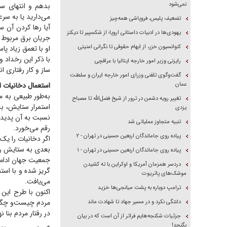
نمی‌شود
بدهم و انتهای س
می‌دارید یا به سر
تضعیف پلیس، فروپاشی همه‌چیز
آیا رها کردن آن س
یهودی‌ها در ادبیات داستانی اروپا؛ از شکسپیر تا دیکنز
جریان برق مربوط 
کنوانسیون خزر، از ابهام حقوقی تا نگرانی امنیتی
او با تعمق زیاد پ
با ذکر این رخداد 
رایزنی وزیر امور خارجه ایتالیا با عراقچی
ساز و کار رفتاری 
گفت‌وگوی تلفنی وزرای امور خارجه ایران و سلطنت
عمان
استعمال دخانیات ا
به‌طور طبیعی به 
تغییر رویه دشمن در ترور از شیخ فضل‌الله تا مصباح
استمرار ستایش، به
یزدی
نسبت به آن پدیده 
تنبیه متجاوز عملیاتی شد
رقم می‌خورد.
پیاده روی جاماندگان اربعین حسینی در تهران - ۲
اگر دخانیات را یک
بعدی به ستایش رس
پیاده روی جاماندگان اربعین حسینی در تهران - ۱
جمعیت جهان ادامه 
دردسر همزمان آمریکا و اوکراین با ته کشیدن
گریز شده و با است
موشک‌های پاتریوت
می‌یافت.
ترامپ دوباره به پشت میانجی‌ها خزید
اکنون با طرح این
مردم چیست‌و چگونه
دلتنگی نکرد و در مسیر جهاد تا شهادت ماند
در رفتار مردم بنا نه
جزئیات شکنجه‌هایم فراتر از آن است که در بیان
بگنجد!