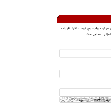
ر هر گونه پيام حاوي تهمت، افترا، اظهارات
سزا و... معذور است