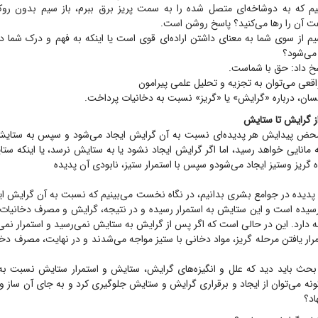
یم که به دوشاخه‌ای متصل شده را به سمت پریز برق ببرم، باز سیم بدون رو
عت آن را رها می‌کنید؟ پاسخ روشن است.
یم از سوی شما به معنای داشتن اراده‌ای قوی است یا اینکه به فهم و درک شما د
می‌شود؟
اسخ داد‌: حق با شماست.
واقعی می‌توان به تجزیه و تحلیل علمی پیرامون
انسان، درباره «گرایش» یا «گریز» نسبت به دخانیات پرداخت.
ز گرایش تا ستایش
محض پیدایش هر پدیده‌ای نسبت به آن گرایش ایجاد می‌شود و سپس به ستایش 
 مانایی خواهد رسید، اما اگر گرایش ایجاد نشود یا به ستایش نرسد، یا اینکه ستای
گریز وستیز ایجاد می‌شودو سپس با استمرار ستیز، نابودی آن پدیده
 پدیده در جوامع بشری بدانیم، در نگاه نخست می‌بینیم که نسبت به آن گرایش ای
یده است و این ستایش به استمرار رسیده و در نتیجه، گرایش و مصرف دخانیات
دارد. این در حالی است که اگر پس از گرایش به ستایش نمی‌رسید و استمرار نمی‌
مرار یافتن مرحله گریز، مواد دخانی با ستیز مواجه می‌شدند و در نهایت، مصرف د
 بحث باید دید که علل و انگیزه‌های گرایش، ستایش و استمرار ستایش نسبت به
 می‌توان از ایجاد و برقراری گرایش و ستایش جلوگیری کرد و به جای آن ساز و کا
اد؟