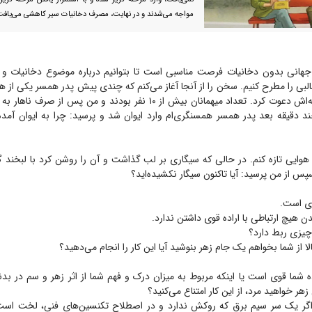
مواجه می‌شدند و در نهایت، مصرف دخانیات سیر کاهشی می‌یافت
جهانی بدون دخانیات فرصت مناسبی است تا بتوانیم در‌باره موضوع دخانیات و 
بی را مطرح کنیم. سخن را از آنجا آغاز می‌کنم که چندی پیش پدر همسر یکی از هم
صرف ناهار به خانه‌اش دعوت کرد. تعداد میهمانان بیش از ۱۰ نفر بودند و من پس 
چند دقیقه بعد پدر همسر همسنگری‌ام وارد ایوان شد و پرسید: چرا به ایوان آمد
ام هوایی تازه کنم. در حالی که سیگاری بر لب گذاشت و آن را روشن کرد با لبخ
پس از من پرسید‌: آیا تاکنون سیگار نکشیده‌اید؟
وی است.
ن هیچ ارتباطی با اراده قوی داشتن ندارد.
یزی ربط دارد؟
لا از شما بخواهم یک جام زهر بنوشید آیا این کار را انجام می‌دهید؟
راده شما قوی است یا اینکه مربوط به میزان درک و فهم شما از اثر زهر و سم در ب
زهر خواهید مرد، از این کار امتناع می‌کنید؟
 اگر یک سر سیم برق که روکش ندارد و در اصطلاح تکنسین‌های فنی، لخت اس