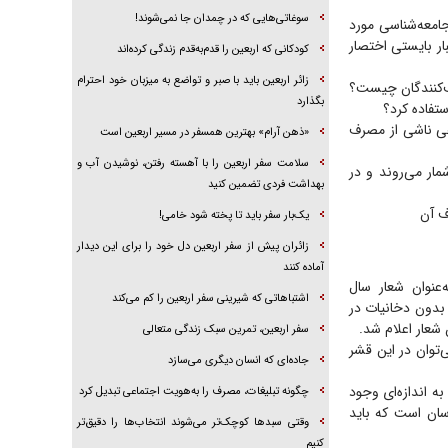
سوغاتی‌هایی که در چمدان جا نمی‌شوند!
امعه‌شناسی مورد
ار بایستی اختصار
کودکانی که اربعین را قدم‌به‌قدم زندگی کرده‌اند
زائر اربعین باید با صبر و تواضع به میزبان خود احترام
ف‌کنندگان چیست؟
بگذارد
تفاده کرد؟
عی ناشی از مصرف
«ذهن آرام» بهترین همسفر در مسیر اربعین است
سلامت سفر اربعین را با آهسته رفتن، نوشیدن آب و
ار می‌روند و در
بهداشت فردی تضمین کنید
رف آن
یک‌بار سفر باید تا پخته شود خامی!
زائران پیش از سفر اربعین دل خود را برای این دیدار
آماده کنند
را به‌عنوان شعار سال
اشتباهاتی که شیرینی سفر اربعین را کم می‌کند
 بدون دخانیات در
سفر اربعین، تمرین سبک زندگی متعالی
‌توان در این قشر
جاده‌ای که انسان دیگری می‌سازد
ه اندازه‌ای وجود
چگونه تبلیغات، مصرف را به‌هویت اجتماعی تبدیل کرد
اسان است که باید
وقتی سبد‌ها کوچک‌تر می‌شوند انتخاب‌ها را دقیق‌تر
کنیم