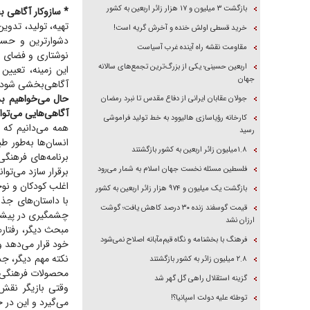
بازگشت ۳ میلیون و ۱۷ هزار زائر اربعین به کشور
* سازوکار آگاهی
تهیه، تولید، تدوی
خرید قسطی اولش خنده و آخرش گریه است!
دشوارترین و حساس
مقاومت نقشه راه آینده غرب آسیاست
نوشتاری و فضای مج
اربعین حسینی؛ یکی از بزرگ‌ترین تجمع‌های سالانه
این زمینه، تعیین
جهان
آگاهی‌بخشی شود،
حال می‌خواهیم بد
جولان عقابان ایرانی از دفاع مقدس تا نبرد رمضان
آگاهی‌هایی می‌توا
کارخانه رؤیاسازی هالیوود به خط تولید فراموشی
همه می‌دانیم که ف
رسید
انسان‌ها به‌طور ط
۱.۸میلیون زائر اربعین به کشور بازگشتند
برنامه‌های فرهنگی
فلسطین مسئله نخست جهان اسلام به شمار می‌رود
برقرار سازد می‌توا
اغلب کودکان و نوجو
بازگشت یک میلیون و ۹۷۴ هزار زائر اربعین به کشور
با داستان‌های جذ
قیمت گوسفند زنده ۳۰ درصد کاهش یافت؛ گوشت
چشمگیری در پیشگی
ارزان نشد
مبحث دیگر، رفتار‌
فرهنگ با بخشنامه و نگاه قیم‌مآبانه اصلاح نمی‌شود
خود قرار می‌دهد 
نکته مهم دیگر، ج
۲.۸ میلیون زائر به کشور بازگشتند
محصولات فرهنگی ج
گزینه استقلال راهی گل گهر شد
وقتی بازیگر نقش
توطئه علیه دولت اسپانیا؟!
می‌گیرد و این در 