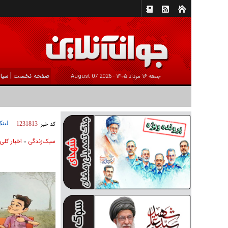
|
صفحه نخست
سیا
جمعه ۱۶ مرداد ۱۴۰۵ -
2026 August 07
لینک
کد خبر:
1231813
سبک‌زندگی
اخبار کلی
»