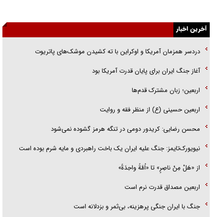
یهودی‌ها در ادبیات داستانی اروپا؛ از شکسپیر تا دیکنز
آخرین اخبار
گفت‌وگو با خواهر یکی از شهدای جنگ رمضان/ خواهرم فرمانده جهادی و
اهل خدمت بی‌منت بود
دردسر همزمان آمریکا و اوکراین با ته کشیدن موشک‌های پاتریوت
جزئیات شکنجه‌هایم فراتر از آن است که در بیان بگنجد!
آغاز جنگ ایران برای پایان قدرت آمریکا بود
گزارش «جوان» از قوانین سخت‌گیرانه ۶ قاره در برابر یورش به پاسگاه‌های
اربعین؛ زبان مشترک قدم‌ها
پلیس
اربعین حسینی (ع) از منظر فقه و روایت
محسن رضایی: کریدور دومی در تنگه هرمز گشوده نمی‌شود
نیویورک‌تایمز: جنگ علیه ایران یک باخت راهبردی و مایه شرم بوده است
از «هَلْ مِنْ ناصِرٍ» تا «اُمَّةً واحِدَةً»
اربعین مصداق قدرت نرم است
جنگ با ایران جنگی پرهزینه، بی‌ثمر و بزدلانه است