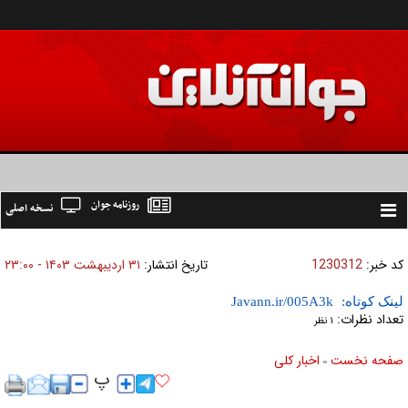
روزنامه جوان
نسخه اصلی
Toggle
navigation
کد خبر:
1230312
تاریخ انتشار:
۳۱ ارديبهشت ۱۴۰۳ - ۲۳:۰۰
لینک کوتاه:
تعداد نظرات:
۱ نظر
صفحه نخست
اخبار كلی
»