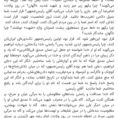
بماند» و «لطفاً امام‌رضا را جناحی نکنید»؟ خب پس چه شد؟ این‌ها چه
می‌گویند؟ چرا یکهو زیر میز زدید و شهید شدید ناگهان؟ در روز ولادت
امام‌رضا آن هم. بازی را چرا خراب می‌کنید آقای رئیس‌جمهور؟ قرار است شما
سیبل دائمی تخریب‌ها باشید. قرار است ترور شخصیت شوید. قرار است
تلاش کنند که اسم شما را در بین مردم کم‌رنگ کنند، کوچک کنند، حذف کنند.
چرا یکهو به خط سرخ نستعلیق، پشت اسم‌تان واژه «شهید» نوشتند؟ چرا
ناگهان ماندگار شدید؟
قرار نبود این‌طور شود که. قرار بود اولین رئیس‌جمهور تک‌دوره‌ای ایران‌تان
کنند، چرا رئیس‌جمهور ابدی شدید پس؟ راستی خدا یک‌جایی درباره ابراهیم
می‌گوید که او از خدا خواسته «و جعل لی لسان صدق فی‌الآخرین» که یاد و
ذکر زیبای مرا در ذهن آیندگان انداز؛ و خدا در پاسخش می‌گوید «وجعلنا لهم
لسان صدق علیاً» که ما نام و آوازه‌اش را بلند ساختیم. انگار که این دعای
ابراهیم، دعای شما هم بوده آقای رئیس‌جمهور؛ که در میان تلاش‌جناح‌ها در
کوچک و ناکارآمد و کم‌سواد و مردم‌فریب جلوه دادن‌های‌شان، به‌رغم مدعیانی
که منع عشق کنند، نام شما بلندآوازه در تاریخ انقلاب بماند؛ و انگار که این
پاسخ خدا، پاسخ به شما نیز هست که نام تو را برای آیندگان بلند و رفیع
ساختیم. شما ماندید آقای رئیسی.
گاه خدا صداقت و راستی بنده‌های مظلومش را به مرگی عیان و سرخ، بر
همگان ثابت می‌کند. گاه علی را در محراب شهید می‌کند تا صدق ایمان او را
در میان «مگر علی نماز می‌خواند»‌ها نشان دهد. گاه با شهادت بهشتی،
مظلومیت بنده‌اش را در سیل شایعات و تهمت‌ها عیان می‌کند و گاه به مرگی
چنین سرخ در لحظه خدمت در روز ولادت امام رضا، مهر تأییدی بر صدق