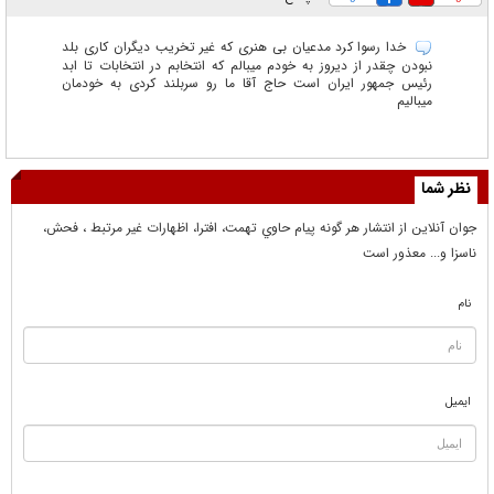
خدا رسوا کرد مدعیان بی هنری که غیر تخریب دیگران کاری بلد
نبودن چقدر از دیروز به خودم میبالم که انتخابم در انتخابات تا ابد
رئیس جمهور ایران است حاج آقا ما رو سربلند کردی به خودمان
میبالیم
نظر شما
جوان آنلاين از انتشار هر گونه پيام حاوي تهمت، افترا، اظهارات غير مرتبط ، فحش،
ناسزا و... معذور است
نام
ایمیل