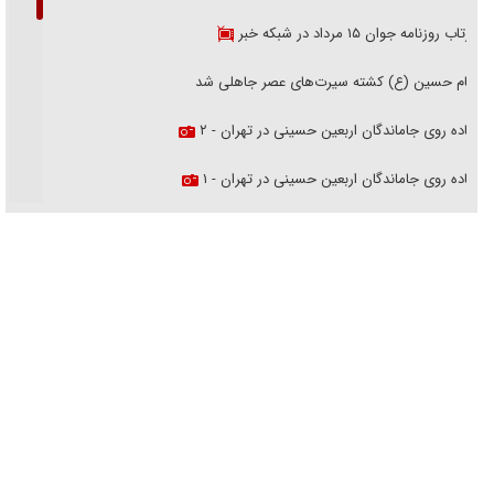
بازتاب روزنامه جوان ۱۵ مرداد در شبکه خبر
امام حسین (ع) کشته سیرت‌های عصر جاهلی شد
پیاده روی جاماندگان اربعین حسینی در تهران - ۲
پیاده روی جاماندگان اربعین حسینی در تهران - ۱
فریاد‌ها و ناله‌های دوستان مبارزدلم را آتش می‌زد
تغییر رویه دشمن در ترور از شیخ فضل‌الله تا مصباح یزدی
خرید قسطی اولش خنده و آخرش گریه است!
فوتبال و آن «بالا»!
راهبرد غافلگیری با نسل جدید پهپاد‌ها
جنجال پزشکان تقلبی در صنعت زیبایی