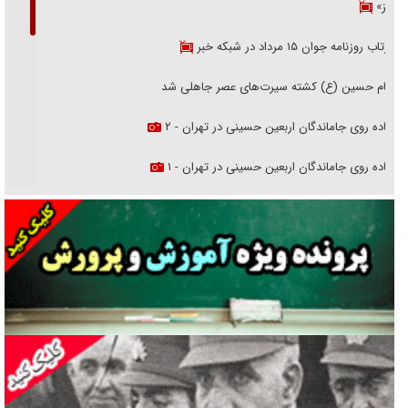
هرمز»
بازتاب روزنامه جوان ۱۵ مرداد در شبکه خبر
امام حسین (ع) کشته سیرت‌های عصر جاهلی شد
پیاده روی جاماندگان اربعین حسینی در تهران - ۲
پیاده روی جاماندگان اربعین حسینی در تهران - ۱
فریاد‌ها و ناله‌های دوستان مبارزدلم را آتش می‌زد
تغییر رویه دشمن در ترور از شیخ فضل‌الله تا مصباح یزدی
خرید قسطی اولش خنده و آخرش گریه است!
فوتبال و آن «بالا»!
راهبرد غافلگیری با نسل جدید پهپاد‌ها
جنجال پزشکان تقلبی در صنعت زیبایی