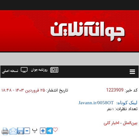
روزنامه جوان
نسخه اصلی
Toggle
navigation
کد خبر:
1223909
تاریخ انتشار:
۲۵ فروردين ۱۴۰۳ - ۱۸:۴۸
لینک کوتاه:
تعداد نظرات:
۱ نظر
بين‌الملل
اخبار كلی
»