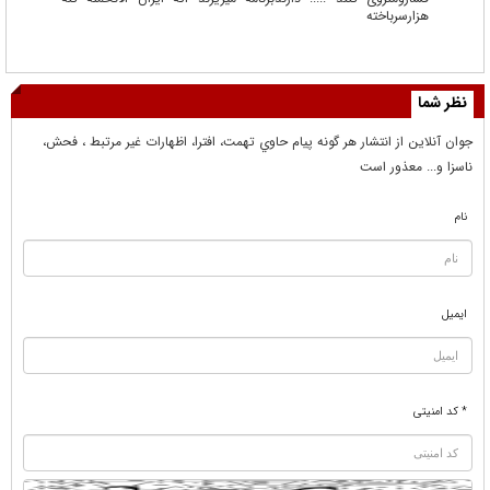
هزارسرباخته
نظر شما
جوان آنلاين از انتشار هر گونه پيام حاوي تهمت، افترا، اظهارات غير مرتبط ، فحش،
ناسزا و... معذور است
نام
ایمیل
* کد امنیتی