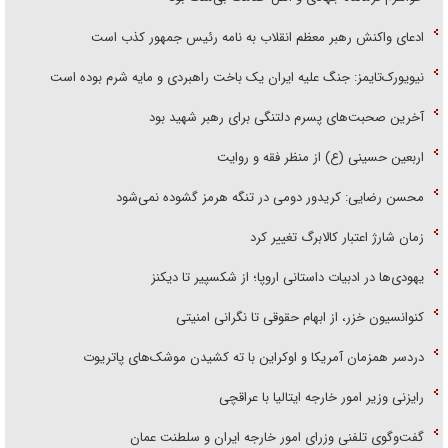
ادعای واکنش رهبر معظم انقلاب به نامه رئیس جمهور کذب است
نیویورک‌تایمز: جنگ علیه ایران یک باخت راهبردی و مایه شرم بوده است
آخرین صحبت‌های پسرم دلتنگی برای رهبر شهید بود
اربعین حسینی (ع) از منظر فقه و روایت
محسن رضایی: کریدور دومی در تنگه هرمز گشوده نمی‌شود
زمان شارژ اعتبار کالابرگ تغییر کرد
یهودی‌ها در ادبیات داستانی اروپا؛ از شکسپیر تا دیکنز
کنوانسیون خزر، از ابهام حقوقی تا نگرانی امنیتی
دردسر همزمان آمریکا و اوکراین با ته کشیدن موشک‌های پاتریوت
رایزنی وزیر امور خارجه ایتالیا با عراقچی
گفت‌وگوی تلفنی وزرای امور خارجه ایران و سلطنت عمان