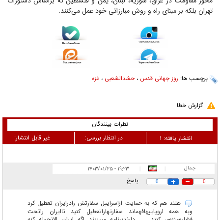
محور مقاومت در عراق، سوریه، لبنان، یمن و فلسطین نه براساس دستورات
تهران بلکه بر مبنای راه و روش مبارزاتی خود عمل می‌کنند.
برچسب ها:
روز جهانی قدس
،
حشدالشعبی
،
غزه
گزارش خطا
نظرات بینندگان
در انتظار بررسی:
غیر قابل انتشار:
انتشار یافته:
۱
جمال
۱۹:۲۳ - ۱۴۰۳/۰۱/۲۵
|
|
پاسخ
0
0
هلند هم که به حمایت ازاسراییل سفارتش رادرایران تعطیل کرد
وبه همه اروپاییهافهماند سفارتهاراتعطیل کنید تاایران راتحت
فشارومنزوی کنند ..... دارندبرنامه میریزند اگه ایران الانحمله کنه