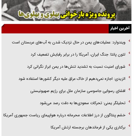
یهودی‌ها در ادبیات داستانی اروپا؛ از شکسپیر تا دیکنز
گفت‌وگو با خواهر یکی از شهدای جنگ رمضان/ خواهرم فرمانده جهادی و
آخرین اخبار
اهل خدمت بی‌منت بود
ویندوارد: عملیات‌های یمن در حال نزدیک شدن به آب‌های عربستان است
جزئیات شکنجه‌هایم فراتر از آن است که در بیان بگنجد!
لئون پانتا: جنگ ایران، آمریکا را در برابر رقبایش تضعیف کرد
گزارش «جوان» از قوانین سخت‌گیرانه ۶ قاره در برابر یورش به پاسگاه‌های
شورای امنیت نسبت به تشدید تنش‌ها در یمن ابراز نگرانی کرد
پلیس
الزیدی: اجازه نمی‌دهیم از خاک عراق علیه دیگر کشورها استفاده شود
افشای رسوایی جاسوسی سازمان ملل برای رژیم صهیونیستی
تحلیلگر یمنی: تحرکات سعودی‌ها به دقت رصد می‌شود
خشم پنتاگون از درز اطلاعات محرمانه درباره هواپیمای ریاست جمهوری آمریکا
برکناری یکی از فرماندهان برجسته ارتش آمریکا