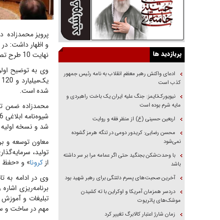
پربازدید ها
نهایت 10 طرح تصویب نهایی و اطلاعات آنها در سامانه سمات ثبت شد.
ادعای واکنش رهبر معظم انقلاب به نامه رئیس جمهور
کذب است
شده است.
نیویورک‌تایمز: جنگ علیه ایران یک باخت راهبردی و
مایه شرم بوده است
اربعین حسینی (ع) از منظر فقه و روایت
شد و نسخه اولیه اح
محسن رضایی: کریدور دومی در تنگه هرمز گشوده
معاون توسعه و برن
نمی‌شود
تولید، سرمایه‌گذ
با وحدت‌شکن بجنگید حتی اگر عمامه مرا بر سر داشته
از
کرونا
» و «حفظ م
باشد
وی در ادامه به ت
آخرین صحبت‌های پسرم دلتنگی برای رهبر شهید بود
برنامه‌ریزی اشاره 
دردسر همزمان آمریکا و اوکراین با ته کشیدن
تبلیغات و آموزش 
موشک‌های پاتریوت
مهم در ساخت و سا
زمان شارژ اعتبار کالابرگ تغییر کرد