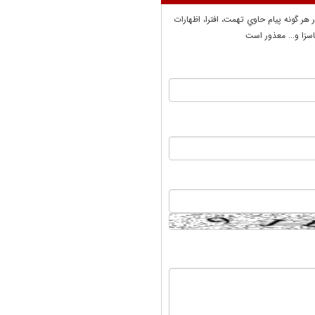
ر هر گونه پيام حاوي تهمت، افترا، اظهارات
سزا و... معذور است