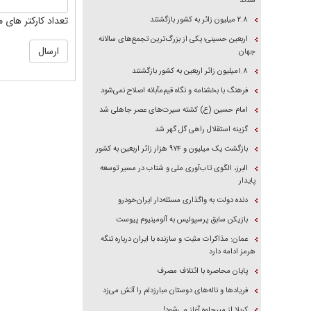
شدند
تعداد کارکتر های م
۲.۸ میلیون زائر به کشور بازگشتند
اربعین حسینی؛ یکی از بزرگ‌ترین تجمع‌های سالانه
جهان
۱.۸میلیون زائر اربعین به کشور بازگشتند
فرهنگ با بخشنامه و نگاه قیم‌مآبانه اصلاح نمی‌شود
امام حسین (ع) کشته سیرت‌های عصر جاهلی شد
گزینه استقلال راهی گل گهر شد
بازگشت یک میلیون و ۹۷۴ هزار زائر اربعین به کشور
البرز، الگوی تاب‌آوری ملی و شتاب در مسیر توسعه
پایدار
دنده دولت به واگذاری مسئله‌دار ایران‌خودرو
بازیکن سابق پرسپولیس به آلومینیوم پیوست
عمان: مذاکرات مثبت و سازنده با ایران درباره تنگه
هرمز ادامه دارد
پایان محاصره با ائتلاف مصرف
فریاد‌ها و ناله‌های دوستان مبارزدلم را آتش می‌زد
کربلا از میرجاوه آغاز می‌شود!