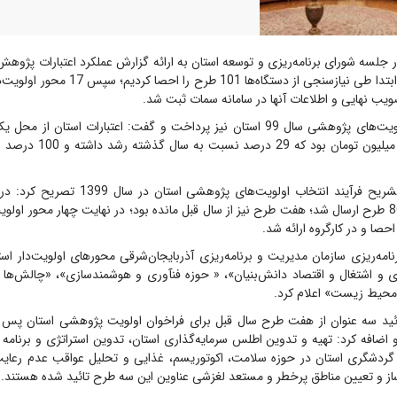
و اظهار داشت: در ابتدا طی نیازسنجی از دستگاه‌ها
وی به توضیح اولویت‌های پژوهشی سال 99 استان نیز پرداخت و گفت: اعتبارات است
یک‌میلیارد و 120 میلیون تومان ب
شیوه‌نامه ابلاغی 86 طرح ارسال شد؛ هفت طرح نیز از سال قبل مانده بود؛ در نهایت چهار محور او
صا و در کارگروه ارائه شد.
امه‌ریزی سازمان مدیریت و برنامه‌ریزی آذربایجان‌شرقی محورهای اولویت‌دار استان
اری و اشتغال و اقتصاد دانش‌بنیان»، « حوزه فنآوری و هوشمندسازی»، «چالش‌ها 
حیط زیست» اعلام کرد.
ائید سه عنوان از هفت طرح سال قبل برای فراخوان اولویت پژوهشی استان پس
و اضافه کرد: تهیه و تدوین اطلس سرمایه‌گذاری استان، تدوین استراتژی و برنامه عم
گردشگری استان در حوزه سلامت، اکوتوریسم، غذایی و تحلیل عواقب عدم رعا
ز و تعیین مناطق پرخطر و مستعد لغزشی عناوین این سه طرح تائید شده هستند.