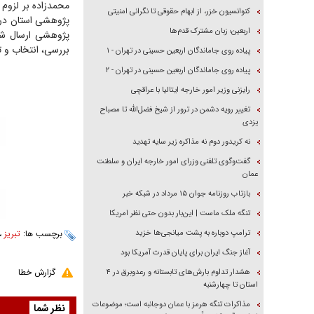
کنوانسیون خزر، از ابهام حقوقی تا نگرانی امنیتی
اربعین؛ زبان مشترک قدم‌ها
پژوهشی ارسال شده
بررسی، انتخاب و ت
پیاده روی جاماندگان اربعین حسینی در تهران - ۱
پیاده روی جاماندگان اربعین حسینی در تهران - ۲
رایزنی وزیر امور خارجه ایتالیا با عراقچی
تغییر رویه دشمن در ترور از شیخ فضل‌الله تا مصباح
یزدی
نه کریدور دوم نه مذاکره زیر سایه تهدید
گفت‌وگوی تلفنی وزرای امور خارجه ایران و سلطنت
عمان
بازتاب روزنامه جوان ۱۵ مرداد در شبکه خبر
تنگه ملک ماست | این‌بار بدون حتی نظر امریکا
ترامپ دوباره به پشت میانجی‌ها خزید
برچسب ها:
تبریز
،
آغاز جنگ ایران برای پایان قدرت آمریکا بود
گزارش خطا
هشدار تداوم بارش‌های تابستانه و رعدوبرق در ۴
استان تا چهارشنبه
مذاکرات تنگه هرمز با عمان دوجانبه است؛ موضوعات
نظر شما