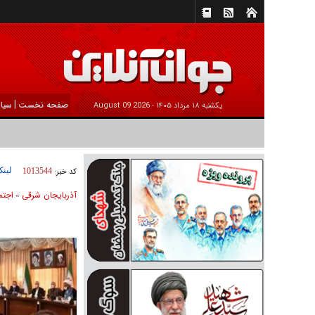
|
صفحه نخست
سیا
يکشنبه ۱۸ مرداد ۱۴۰۵ -
2026 August 09
لینک
کد خبر:
1013544
آذربایجان شرقی
اجتم
»