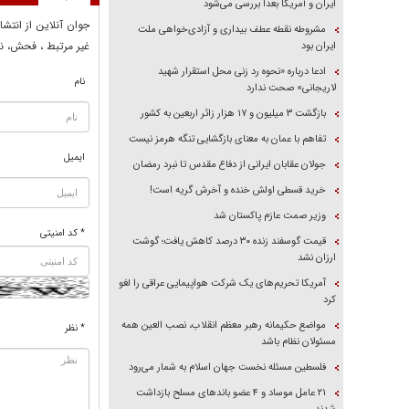
ایران و آمریکا بعداً بررسی می‌شود
جوان آنلاين از انتشا
مشروطه نقطه عطف بیداری و آزادی‌خواهی ملت
غير مرتبط ، فحش، نا
ایران بود
ادعا درباره «نحوه رد زنی محل استقرار شهید
نام
لاریجانی» صحت ندارد
بازگشت ۳ میلیون و ۱۷ هزار زائر اربعین به کشور
تفاهم با عمان به معنای بازگشایی تنگه هرمز نیست
ایمیل
جولان عقابان ایرانی از دفاع مقدس تا نبرد رمضان
خرید قسطی اولش خنده و آخرش گریه است!
وزیر صمت عازم پاکستان شد
* کد امنیتی
قیمت گوسفند زنده ۳۰ درصد کاهش یافت؛ گوشت
ارزان نشد
آمریکا تحریم‌های یک شرکت هواپیمایی عراقی را لغو
کرد
مواضع حکیمانه رهبر معظم انقلاب، نصب العین همه
* نظر
مسئولان نظام باشد
فلسطین مسئله نخست جهان اسلام به شمار می‌رود
۲۱ عامل موساد و ۴ عضو باند‌های مسلح بازداشت