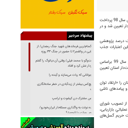
پرویز محمدزاده در جلسه شورای برنامه‌ریزی و توسعه استان به ارائه گزارش عملکرد اعتبارات پژوهش سال 98 پرداخت
 101 طرح را احصا کردیم؛ سپس 17 محور اولویت‌دار تعیین شد و در
پیشنهاد سردبیر
ان از محل یک درصد پژوهشی
ود که 29 درصد نسبت به سال گذشته رشد داشته و 100 درصد این اعتبارات جذب
از گمنام‌ترین فرماندهان شهید جنگ رمضان/ از
شناسایی در والفجر۲ تا حضور در جنگ ۳۳ روزه
گفت‌وگو با محمد فیلی/ وقتی آن دیالوگ را گفتم
محمدزاده ضمن تشریح فرآیند انتخاب اولویت‌های پژوهشی استان در سال 1399 تصریح کرد: در سال 99 براساس
فیلمبردار غش کرد و افتاد
لویت‌دار استان تعیین
نوجوانانی که ربات می‌سازند و آینده را
 را «ارتقاء توان
هیچ‌کس بیشتر از زیدآبادی در خطر ساده‌انگاری
و پیامدهای ناشی
نیست
رقص مشترک دن کیشوت و ترامپ
 از تصویب شورای
دنده دولت به واگذاری مسئله‌دار ایران‌خودرو/
لیاتیِ بازاریابی،
خصوصی‌سازی یا انحصار؟
یت حریم گسل‌های
غریزه‌ی بقا و آقای باقی و رفقا