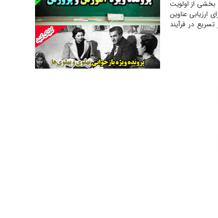
دادن فراخوان سه عنوان بخشی از اولویت
جراحی‌های زیبایی با مدرک فوق‌دیپلم! + گفت‌وگو
) برای ارزیابی عناوین
با متهم
تسریع در فرآیند
گفت‌وگو با همسر یکی از شهدای جنگ رمضان/
پیکر بی‌سر شهید را از انگشت‌های پا شناسایی کردیم
نسلی که آنلاین الگو می‌گیرد
گفت‌وگو با آیت‌الله جاودان/ جفای مخالفان مکانت
معنوی رهبر شهید را ارتقا می‌داد
راننده مست به قانون می‌خندد
همه آقای دوربینی شده‌ایم!
قصه ناتمام سرویس مدارس
آیا مقاومت فلسطین خلع‌سلاح می‌شود؟