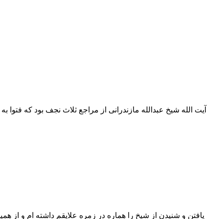
آیت الله شیخ عبدالله مازندرانی از مراجع ثلاث نجف بود که فتوا ب
یافتن و شنیدن از شیخ را هماره در زمره علایقم داشته ام و از همی